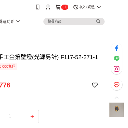
0
中文 (繁體)
3挑選功略
 手工金箔壁燈(光源另計) F117-52-271-1
5,000免運
776