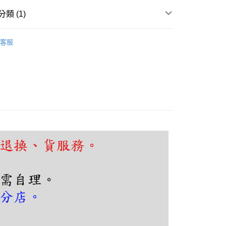
FTEE先享後付」】
先享後付是「在收到商品之後才付款」的支付方式。 讓您購物簡單
類 (1)
心！
：不需註冊會員、不需綁卡、不需儲值。
頭、玄關
可換燈泡壁燈
：只要手機號碼，簡訊認證，即可結帳。
客服
：先確認商品／服務後，再付款。
EE先享後付」結帳流程】
80，滿NT$5,000(含以上)免運費
方式選擇「AFTEE先享後付」後，將跳轉至「AFTEE先享後
頁面，進行簡訊認證並確認金額後，即可完成結帳。
成立數日內，您將收到繳費通知簡訊。
費通知簡訊後14天內，點擊此簡訊中的連結，可透過四大超商
網路銀行／等多元方式進行付款，方視為交易完成。
：結帳手續完成當下不需立刻繳費，但若您需要取消訂單，請聯
的店家。未經商家同意取消之訂單仍視為有效，需透過AFTEE
繳納相關費用。
否成功請以「AFTEE先享後付 」之結帳頁面顯示為準，若有關於
功／繳費後需取消欲退款等相關疑問，請聯繫「AFTEE先享後
援中心」
https://netprotections.freshdesk.com/support/home
項】
恩沛科技股份有限公司提供之「AFTEE先享後付」服務完成之
依本服務之必要範圍內提供個人資料，並將交易相關給付款項請
讓予恩沛科技股份有限公司。
個人資料處理事宜，請瀏覽以下網址：