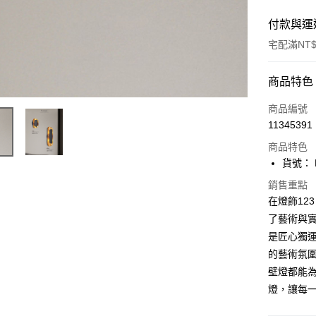
付款與運
宅配滿NT$
付款方式
商品特色
信用卡一
商品編號
11345391
LINE Pay
商品特色
Apple Pay
貨號： F
街口支付
銷售重點
在燈飾12
悠遊付
了藝術與
是匠心獨
Google Pa
的藝術氛
全盈+PAY
壁燈都能為
AFTEE先
燈，讓每
相關說明