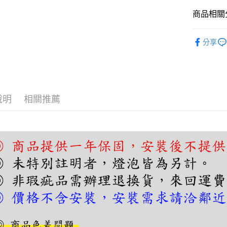
【關於「A
ATM付款
AFTEE
商品相關分
便利好安
１．簡單
壁燈｜床
２．便利
分享
運送方式
３．安心
宅配
【「AFT
每筆NT$1
１．於結帳
付」結帳
２．訂單
說明
相關推薦
３．收到繳
／ATM／
※ 請注意
絡購買商品
先享後付
※ 交易是
是否繳費成
付客戶支
【注意事
１．透過由
交易，需
求債權轉
２．關於