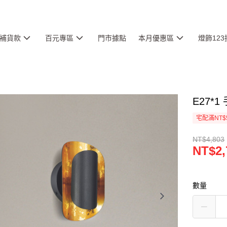
補貨款
百元專區
門市據點
本月優惠區
燈飾12
E27*1
宅配滿NT$
NT$4,803
NT$2,
數量