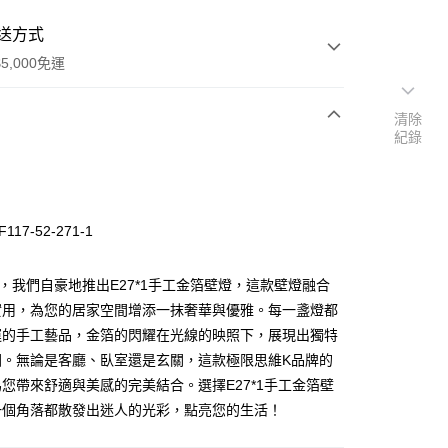
送方式
5,000免運
清除
紀錄
次付款
117-52-271-1
3，我們自豪地推出E27*1手工金箔壁燈，這款壁燈融合
實用，為您的居家空間增添一抹奢華與優雅。每一盞燈都
運的手工藝品，金箔的閃耀在光線的映照下，展現出獨特
y
圍。無論是客廳、臥室還是玄關，這款極限思維K品牌的
您帶來舒適與美感的完美結合。選擇E27*1手工金箔壁
享後付
一個角落都散發出迷人的光彩，點亮您的生活！