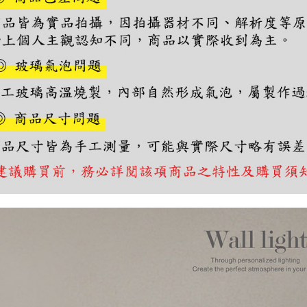
https://aft
３．未成
「AFTE
任。
４．使用「
即時審查
結果請求
５．嚴禁
形，恩沛
動。