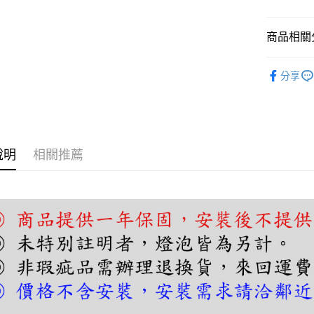
【關於「A
ATM付款
AFTEE
便利好安
商品相關分
１．簡單
２．便利
運送方式
壁燈｜床
３．安心
分享
宅配
【「AFT
每筆NT$1
１．於結帳
付」結帳
２．訂單
３．收到繳
說明
相關推薦
／ATM／
※ 請注意
絡購買商品
先享後付
※ 交易是
是否繳費成
付客戶支
【注意事
１．透過由
交易，需
求債權轉
２．關於