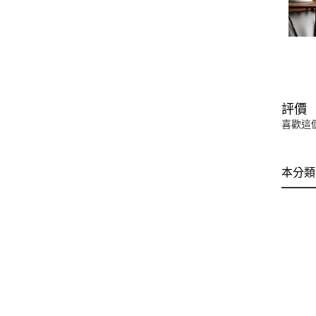
評價
喜歡這
本分類