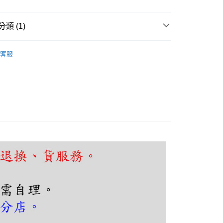
FTEE先享後付」】
先享後付是「在收到商品之後才付款」的支付方式。 讓您購物簡單
心！
類 (1)
：不需註冊會員、不需綁卡、不需儲值。
：只要手機號碼，簡訊認證，即可結帳。
頭、玄關
可換燈泡壁燈
：先確認商品／服務後，再付款。
客服
EE先享後付」結帳流程】
80，滿NT$5,000(含以上)免運費
方式選擇「AFTEE先享後付」後，將跳轉至「AFTEE先享後
頁面，進行簡訊認證並確認金額後，即可完成結帳。
成立數日內，您將收到繳費通知簡訊。
費通知簡訊後14天內，點擊此簡訊中的連結，可透過四大超商
網路銀行／等多元方式進行付款，方視為交易完成。
：結帳手續完成當下不需立刻繳費，但若您需要取消訂單，請聯
的店家。未經商家同意取消之訂單仍視為有效，需透過AFTEE
繳納相關費用。
否成功請以「AFTEE先享後付 」之結帳頁面顯示為準，若有關於
功／繳費後需取消欲退款等相關疑問，請聯繫「AFTEE先享後
援中心」
https://netprotections.freshdesk.com/support/home
項】
恩沛科技股份有限公司提供之「AFTEE先享後付」服務完成之
依本服務之必要範圍內提供個人資料，並將交易相關給付款項請
讓予恩沛科技股份有限公司。
個人資料處理事宜，請瀏覽以下網址：