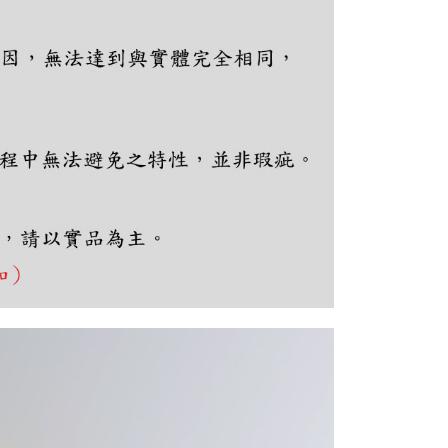
ee.tw/terms/#terms3
年的使用者請事先徵得法定代理人或監護人之同意方可使用
E先享後付」，若未經同意申辦者引起之損失，本公司不負相關責
AFTEE先享後付」時，將依據個別帳號之用戶狀況，依本公司
核予不同之上限額度；若仍有額度不足之情形，本公司將視審查
用戶進行身份認證。
一人註冊多個帳號或使用他人資訊註冊。若發現惡意使用之情
科技股份有限公司將有權停止該用戶之使用額度並採取法律行