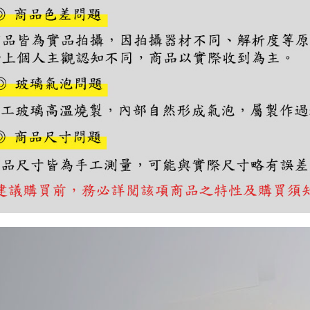
https://aft
３．未成
「AFTE
任。
４．使用「
即時審查
結果請求
５．嚴禁
形，恩沛
動。