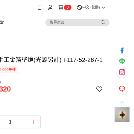
0
中文 (繁體)
堂
 手工金箔壁燈(光源另計) F117-52-267-1
5,000免運
0
320