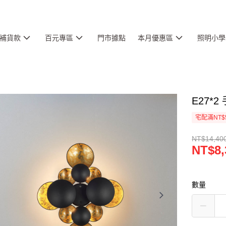
補貨款
百元專區
門市據點
本月優惠區
照明小學
E27*2
宅配滿NT$
NT$14,40
NT$8,
數量