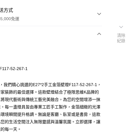
送方式
5,000免運
清除
紀錄
次付款
117-52-267-1
，我們精心挑選的E27*2手工金箔壁燈F117-52-267-1，
居家裝飾的最佳選擇。這款壁燈結合了極限思維K品牌的
，將現代藝術與傳統工藝完美融合，為您的空間增添一抹
y
雅。每一盞燈具皆由專業工匠手工製作，金箔細緻的光澤
內環境瞬間提升格調。無論是客廳、臥室或是書房，這款
享後付
為您的生活空間注入無限靈感與溫馨氛圍。立即選擇，讓
您的每一天。