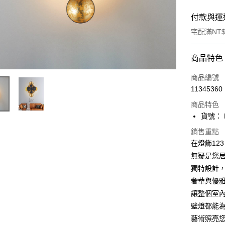
付款與運
宅配滿NT$
付款方式
商品特色
信用卡一
商品編號
11345360
LINE Pay
商品特色
Apple Pay
貨號： F
街口支付
銷售重點
在燈飾123
悠遊付
無疑是您
獨特設計
Google Pa
奢華與優
全盈+PAY
讓整個室
AFTEE先
壁燈都能
相關說明
藝術照亮