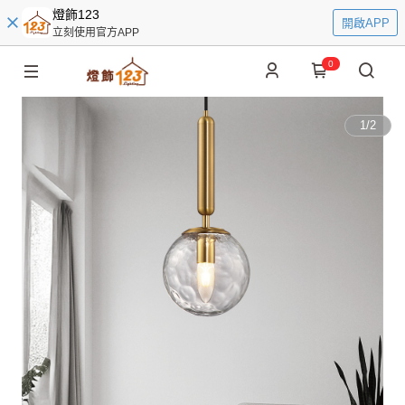
燈飾123
開啟APP
立刻使用官方APP
0
1
/
2