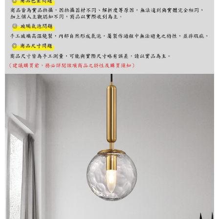
購買商品的店家。未經商家同意取消之訂單仍視為有效，需透過AFTEE先享
後付繳納相關費用。
※ 交易是否成功請以「AFTEE先享後付 」之結帳頁面顯示為準，若有關於
是否繳費成功／繳費後需取消欲退款等相關疑問，請聯繫「AFTEE先享後付
客戶支援中心」
https://netprotections.freshdesk.com/support/home
【注意事項】
１．透過由恩沛科技股份有限公司提供之「AFTEE先享後付」服務完成之交
易，需依本服務之必要範圍內提供個人資料，並將交易相關給付款項請求債
權轉讓予恩沛科技股份有限公司。
２．關於個人資料處理事宜，請瀏覽以下網址：
https://aftee.tw/terms/#terms3
３．未成年的使用者請事先徵得法定代理人或監護人之同意方可使用
「AFTEE先享後付」，若未經同意申辦者引起之損失，本公司不負相關責
任。
４．使用「AFTEE先享後付」時，將依據個別帳號之用戶狀況，依本公司即
時審查核予不同之上限額度；若仍有額度不足之情形，本公司將視審查結果
請求用戶進行身份認證。
５．嚴禁一人註冊多個帳號或使用他人資訊註冊。若發現惡意使用之情形，
恩沛科技股份有限公司將有權停止該用戶之使用額度並採取法律行動。