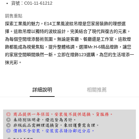
街口支付
貨號：C01-11-61212
悠遊付
銷售重點
探索工業風的魅力，E14工業風波紋吊燈是您家居裝飾的理想選
Google Pay
擇。這款吊燈以獨特的波紋設計，完美結合了現代與復古的元素，
全盈+PAY
為每個空間增添藝術氛圍。無論是客廳、餐廳還是工作室，這款燈
飾都能成為視覺焦點，提升整體格調。選擇Mr.H-6精品燈飾，讓您
AFTEE先享後付
的家居空間瞬間煥然一新。立即在燈飾123選購，為您的生活增添一
相關說明
抹光彩。
【關於「AFTEE先享後付」】
ATM付款
AFTEE先享後付是「在收到商品之後才付款」的支付方式。 讓您購物簡單
便利好安心！
１．簡單：不需註冊會員、不需綁卡、不需儲值。
運送方式
２．便利：只要手機號碼，簡訊認證，即可結帳。
詳細說明
相關推薦
３．安心：先確認商品／服務後，再付款。
宅配
每筆NT$180，滿NT$5,000(含以上)免運費
【「AFTEE先享後付」結帳流程】
１．於結帳方式選擇「AFTEE先享後付」後，將跳轉至「AFTEE先享後付」
結帳頁面，進行簡訊認證並確認金額後，即可完成結帳。
２．訂單成立數日內，您將收到繳費通知簡訊。
３．收到繳費通知簡訊後14天內，點擊此簡訊中的連結，可透過四大超商／
ATM／網路銀行／等多元方式進行付款，方視為交易完成。
※ 請注意：結帳手續完成當下不需立刻繳費，但若您需要取消訂單，請聯絡