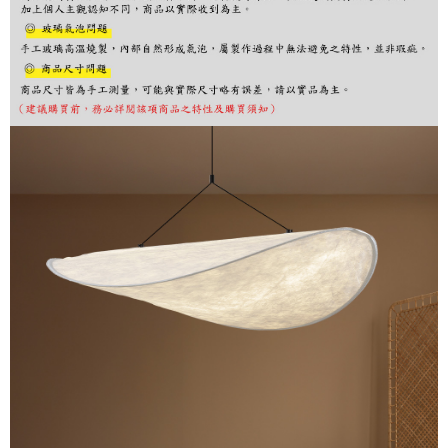
購買商品的店家。未經商家同意取消之訂單仍視為有效，需透過AFTEE先享
後付繳納相關費用。
※ 交易是否成功請以「AFTEE先享後付 」之結帳頁面顯示為準，若有關於
是否繳費成功／繳費後需取消欲退款等相關疑問，請聯繫「AFTEE先享後付
客戶支援中心」
https://netprotections.freshdesk.com/support/home
【注意事項】
１．透過由恩沛科技股份有限公司提供之「AFTEE先享後付」服務完成之交
易，需依本服務之必要範圍內提供個人資料，並將交易相關給付款項請求債
權轉讓予恩沛科技股份有限公司。
２．關於個人資料處理事宜，請瀏覽以下網址：
https://aftee.tw/terms/#terms3
３．未成年的使用者請事先徵得法定代理人或監護人之同意方可使用
「AFTEE先享後付」，若未經同意申辦者引起之損失，本公司不負相關責
任。
４．使用「AFTEE先享後付」時，將依據個別帳號之用戶狀況，依本公司即
時審查核予不同之上限額度；若仍有額度不足之情形，本公司將視審查結果
請求用戶進行身份認證。
５．嚴禁一人註冊多個帳號或使用他人資訊註冊。若發現惡意使用之情形，
恩沛科技股份有限公司將有權停止該用戶之使用額度並採取法律行動。