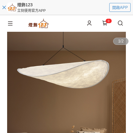
燈飾123
開啟APP
立刻使用官方APP
0
1
/
2