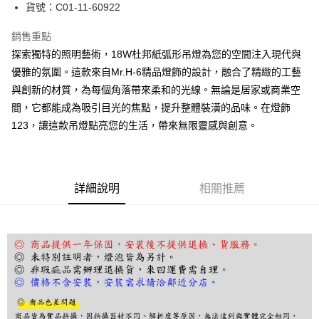
街口支付
貨號：C01-11-60922
悠遊付
銷售重點
探索獨特的照明藝術，18W杜邦紙弧形吊燈為您的空間注入現代與
Google Pay
優雅的氛圍。這款來自Mr.H-6精品燈飾的設計，融合了精緻的工藝
全盈+PAY
與創新的材質，為每個角落帶來柔和的光線。無論是居家或商業空
間，它都能成為吸引目光的焦點，提升整體裝潢的品味。在燈飾
AFTEE先享後付
123，讓這款吊燈點亮您的生活，帶來無限靈感與創意。
相關說明
【關於「AFTEE先享後付」】
ATM付款
AFTEE先享後付是「在收到商品之後才付款」的支付方式。 讓您購物簡單
便利好安心！
１．簡單：不需註冊會員、不需綁卡、不需儲值。
運送方式
詳細說明
相關推薦
２．便利：只要手機號碼，簡訊認證，即可結帳。
３．安心：先確認商品／服務後，再付款。
宅配
每筆NT$180，滿NT$5,000(含以上)免運費
【「AFTEE先享後付」結帳流程】
１．於結帳方式選擇「AFTEE先享後付」後，將跳轉至「AFTEE先享後付」
結帳頁面，進行簡訊認證並確認金額後，即可完成結帳。
２．訂單成立數日內，您將收到繳費通知簡訊。
３．收到繳費通知簡訊後14天內，點擊此簡訊中的連結，可透過四大超商／
ATM／網路銀行／等多元方式進行付款，方視為交易完成。
※ 請注意：結帳手續完成當下不需立刻繳費，但若您需要取消訂單，請聯絡