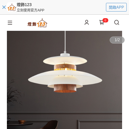
燈飾123
開啟APP
立刻使用官方APP
0
1
/
2