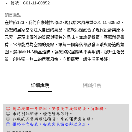
街口支付
貨號：C01-11-60852
悠遊付
銷售重點
在燈飾123，我們自豪地推出E27現代原木風吊燈C01-11-60852，
Google Pay
為您的居家空間注入自然的氣息。這款吊燈融合了現代設計與原木
全盈+PAY
元素，展現出優雅的質感與獨特的品味。無論是餐廳、客廳還是書
房，它都能成為空間的亮點，讓每一個角落都散發溫暖與舒適的氛
AFTEE先享後付
圍。選擇Mr.H-6精品燈飾，讓您的家居照明不再單調，提升生活品
相關說明
質，創造獨一無二的居家風格。立即探索，讓生活更美好！
【關於「AFTEE先享後付」】
ATM付款
AFTEE先享後付是「在收到商品之後才付款」的支付方式。 讓您購物簡單
便利好安心！
１．簡單：不需註冊會員、不需綁卡、不需儲值。
運送方式
２．便利：只要手機號碼，簡訊認證，即可結帳。
詳細說明
相關推薦
３．安心：先確認商品／服務後，再付款。
宅配
每筆NT$180，滿NT$5,000(含以上)免運費
【「AFTEE先享後付」結帳流程】
１．於結帳方式選擇「AFTEE先享後付」後，將跳轉至「AFTEE先享後付」
結帳頁面，進行簡訊認證並確認金額後，即可完成結帳。
２．訂單成立數日內，您將收到繳費通知簡訊。
３．收到繳費通知簡訊後14天內，點擊此簡訊中的連結，可透過四大超商／
ATM／網路銀行／等多元方式進行付款，方視為交易完成。
※ 請注意：結帳手續完成當下不需立刻繳費，但若您需要取消訂單，請聯絡