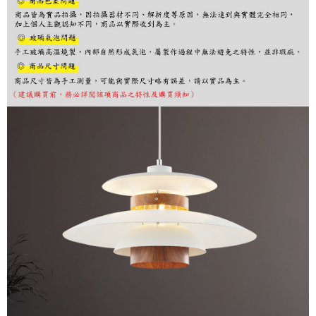
購買商品的店家。未經商家同意取消之訂單仍視為有效，需透過AFTEE先享
後付繳納相關費用。
※ 交易是否成功請以「AFTEE先享後付 」之結帳頁面顯示為準，若有關於
是否繳費成功／繳費後需取消欲退款等相關疑問，請聯繫「AFTEE先享後付
客戶支援中心」
https://netprotections.freshdesk.com/support/home
【注意事項】
１．透過由恩沛科技股份有限公司提供之「AFTEE先享後付」服務完成之交
易，需依本服務之必要範圍內提供個人資料，並將交易相關給付款項請求債
權轉讓予恩沛科技股份有限公司。
２．關於個人資料處理事宜，請瀏覽以下網址：
https://aftee.tw/terms/#terms3
３．未成年的使用者請事先徵得法定代理人或監護人之同意方可使用
「AFTEE先享後付」，若未經同意申辦者引起之損失，本公司不負相關責
任。
４．使用「AFTEE先享後付」時，將依據個別帳號之用戶狀況，依本公司即
時審查核予不同之上限額度；若仍有額度不足之情形，本公司將視審查結果
請求用戶進行身份認證。
５．嚴禁一人註冊多個帳號或使用他人資訊註冊。若發現惡意使用之情形，
恩沛科技股份有限公司將有權停止該用戶之使用額度並採取法律行動。