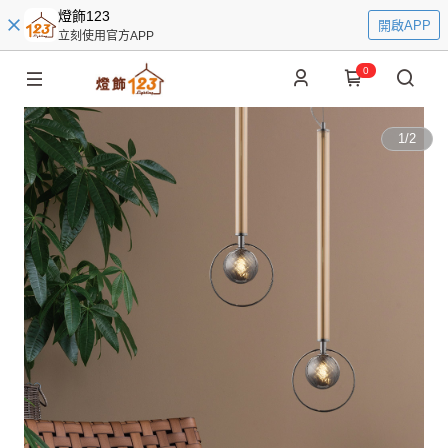
燈飾123
開啟APP
立刻使用官方APP
0
1
/
2