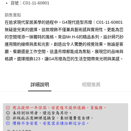
街口支付
貨號：C01-11-60801
悠遊付
銷售重點
在追求現代家居美學的過程中，G4現代造型吊燈｜C01-11-60801
Google Pay
無疑是完美的選擇。這款燈飾不僅兼具藝術感與實用性，更能為您
全盈+PAY
的空間增添一抹獨特的風格。來自Mr.H-6的精品系列，設計師巧妙
運用簡約線條與柔和光影，創造出令人驚艷的視覺效果。無論是客
AFTEE先享後付
廳、餐廳還是工作空間，這盞吊燈都能成為焦點，展現您的品味與
相關說明
格調。選擇燈飾123，讓G4吊燈為您的生活空間帶來光明與美感。
【關於「AFTEE先享後付」】
ATM付款
AFTEE先享後付是「在收到商品之後才付款」的支付方式。 讓您購物簡單
便利好安心！
１．簡單：不需註冊會員、不需綁卡、不需儲值。
運送方式
２．便利：只要手機號碼，簡訊認證，即可結帳。
詳細說明
相關推薦
３．安心：先確認商品／服務後，再付款。
宅配
每筆NT$180，滿NT$5,000(含以上)免運費
【「AFTEE先享後付」結帳流程】
１．於結帳方式選擇「AFTEE先享後付」後，將跳轉至「AFTEE先享後付」
結帳頁面，進行簡訊認證並確認金額後，即可完成結帳。
２．訂單成立數日內，您將收到繳費通知簡訊。
３．收到繳費通知簡訊後14天內，點擊此簡訊中的連結，可透過四大超商／
ATM／網路銀行／等多元方式進行付款，方視為交易完成。
※ 請注意：結帳手續完成當下不需立刻繳費，但若您需要取消訂單，請聯絡