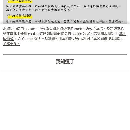
購買商品的店家。未經商家同意取消之訂單仍視為有效，需透過AFTEE先享
後付繳納相關費用。
※ 交易是否成功請以「AFTEE先享後付 」之結帳頁面顯示為準，若有關於
是否繳費成功／繳費後需取消欲退款等相關疑問，請聯繫「AFTEE先享後付
客戶支援中心」
https://netprotections.freshdesk.com/support/home
本網站中使用 cookie，欲查詢有關本網站使用 cookie 方式之詳情，及若您不希
【注意事項】
望在電腦上使用 cookie 時應如何變更電腦的 cookie 設定，請參閱本網站「
隱私
１．透過由恩沛科技股份有限公司提供之「AFTEE先享後付」服務完成之交
權條款
」之 Cookie 聲明。您繼續使用本網站即表示您同意本公司得按本網站使
易，需依本服務之必要範圍內提供個人資料，並將交易相關給付款項請求債
用條款之 Cookie 聲明使用 cookie。
了解更多 >
權轉讓予恩沛科技股份有限公司。
２．關於個人資料處理事宜，請瀏覽以下網址：
https://aftee.tw/terms/#terms3
我知道了
３．未成年的使用者請事先徵得法定代理人或監護人之同意方可使用
「AFTEE先享後付」，若未經同意申辦者引起之損失，本公司不負相關責
任。
４．使用「AFTEE先享後付」時，將依據個別帳號之用戶狀況，依本公司即
時審查核予不同之上限額度；若仍有額度不足之情形，本公司將視審查結果
請求用戶進行身份認證。
５．嚴禁一人註冊多個帳號或使用他人資訊註冊。若發現惡意使用之情形，
恩沛科技股份有限公司將有權停止該用戶之使用額度並採取法律行動。