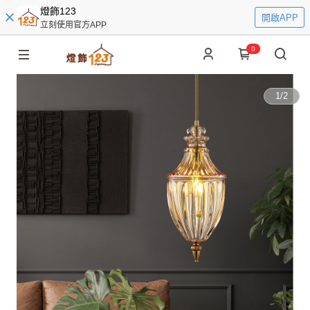
燈飾123
開啟APP
立刻使用官方APP
0
1
/
2