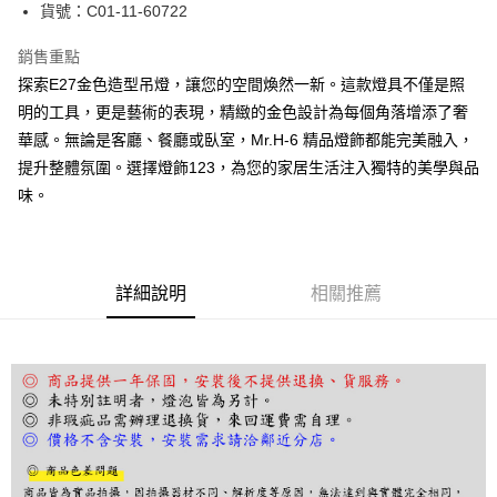
街口支付
貨號：C01-11-60722
悠遊付
銷售重點
探索E27金色造型吊燈，讓您的空間煥然一新。這款燈具不僅是照
Google Pay
明的工具，更是藝術的表現，精緻的金色設計為每個角落增添了奢
全盈+PAY
華感。無論是客廳、餐廳或臥室，Mr.H-6 精品燈飾都能完美融入，
提升整體氛圍。選擇燈飾123，為您的家居生活注入獨特的美學與品
AFTEE先享後付
味。
相關說明
【關於「AFTEE先享後付」】
ATM付款
AFTEE先享後付是「在收到商品之後才付款」的支付方式。 讓您購物簡單
便利好安心！
１．簡單：不需註冊會員、不需綁卡、不需儲值。
運送方式
詳細說明
相關推薦
２．便利：只要手機號碼，簡訊認證，即可結帳。
３．安心：先確認商品／服務後，再付款。
宅配
每筆NT$180，滿NT$5,000(含以上)免運費
【「AFTEE先享後付」結帳流程】
１．於結帳方式選擇「AFTEE先享後付」後，將跳轉至「AFTEE先享後付」
結帳頁面，進行簡訊認證並確認金額後，即可完成結帳。
２．訂單成立數日內，您將收到繳費通知簡訊。
３．收到繳費通知簡訊後14天內，點擊此簡訊中的連結，可透過四大超商／
ATM／網路銀行／等多元方式進行付款，方視為交易完成。
※ 請注意：結帳手續完成當下不需立刻繳費，但若您需要取消訂單，請聯絡