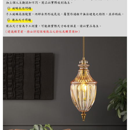
購買商品的店家。未經商家同意取消之訂單仍視為有效，需透過AFTEE先享
後付繳納相關費用。
※ 交易是否成功請以「AFTEE先享後付 」之結帳頁面顯示為準，若有關於
是否繳費成功／繳費後需取消欲退款等相關疑問，請聯繫「AFTEE先享後付
客戶支援中心」
https://netprotections.freshdesk.com/support/home
【注意事項】
１．透過由恩沛科技股份有限公司提供之「AFTEE先享後付」服務完成之交
易，需依本服務之必要範圍內提供個人資料，並將交易相關給付款項請求債
權轉讓予恩沛科技股份有限公司。
２．關於個人資料處理事宜，請瀏覽以下網址：
https://aftee.tw/terms/#terms3
３．未成年的使用者請事先徵得法定代理人或監護人之同意方可使用
「AFTEE先享後付」，若未經同意申辦者引起之損失，本公司不負相關責
任。
４．使用「AFTEE先享後付」時，將依據個別帳號之用戶狀況，依本公司即
時審查核予不同之上限額度；若仍有額度不足之情形，本公司將視審查結果
請求用戶進行身份認證。
５．嚴禁一人註冊多個帳號或使用他人資訊註冊。若發現惡意使用之情形，
恩沛科技股份有限公司將有權停止該用戶之使用額度並採取法律行動。