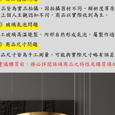
https://aft
３．未成
「AFTE
任。
４．使用「
即時審查
結果請求
５．嚴禁
形，恩沛
動。