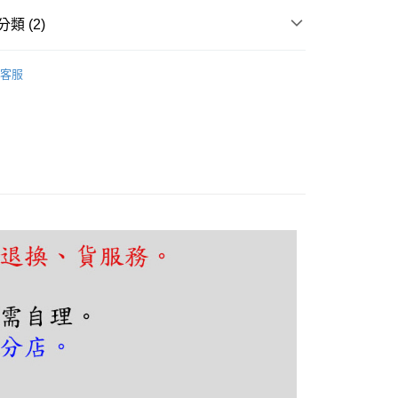
FTEE先享後付」】
先享後付是「在收到商品之後才付款」的支付方式。 讓您購物簡單
類 (2)
心！
：不需註冊會員、不需綁卡、不需儲值。
廳、大廳
LED 造型吊燈
：只要手機號碼，簡訊認證，即可結帳。
客服
：先確認商品／服務後，再付款。
薦燈具
設計師愛用款｜吊燈
EE先享後付」結帳流程】
80，滿NT$5,000(含以上)免運費
方式選擇「AFTEE先享後付」後，將跳轉至「AFTEE先享後
頁面，進行簡訊認證並確認金額後，即可完成結帳。
成立數日內，您將收到繳費通知簡訊。
費通知簡訊後14天內，點擊此簡訊中的連結，可透過四大超商
網路銀行／等多元方式進行付款，方視為交易完成。
：結帳手續完成當下不需立刻繳費，但若您需要取消訂單，請聯
的店家。未經商家同意取消之訂單仍視為有效，需透過AFTEE
繳納相關費用。
否成功請以「AFTEE先享後付 」之結帳頁面顯示為準，若有關於
功／繳費後需取消欲退款等相關疑問，請聯繫「AFTEE先享後
援中心」
https://netprotections.freshdesk.com/support/home
項】
恩沛科技股份有限公司提供之「AFTEE先享後付」服務完成之
依本服務之必要範圍內提供個人資料，並將交易相關給付款項請
讓予恩沛科技股份有限公司。
個人資料處理事宜，請瀏覽以下網址：