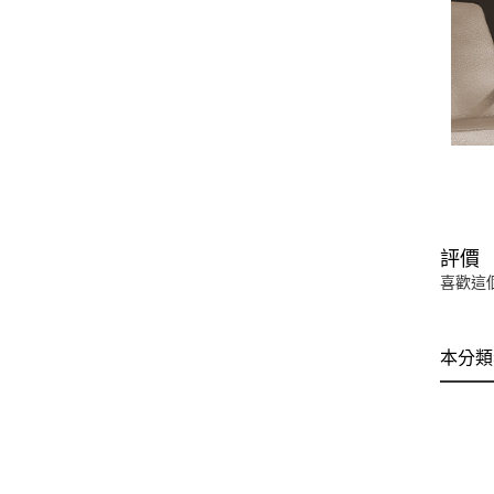
評價
喜歡這
本分類