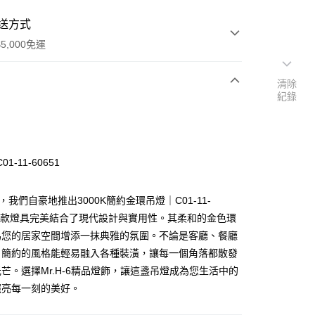
送方式
5,000免運
清除
紀錄
次付款
1-11-60651
，我們自豪地推出3000K簡約金環吊燈｜C01-11-
，這款燈具完美結合了現代設計與實用性。其柔和的金色環
為您的居家空間增添一抹典雅的氛圍。不論是客廳、餐廳
y
，簡約的風格能輕易融入各種裝潢，讓每一個角落都散發
芒。選擇Mr.H-6精品燈飾，讓這盞吊燈成為您生活中的
享後付
照亮每一刻的美好。