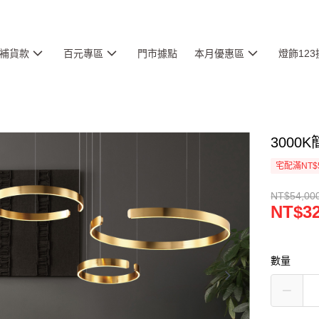
補貨款
百元專區
門市據點
本月優惠區
燈飾12
3000K
宅配滿NT$
NT$54,00
NT$32
數量