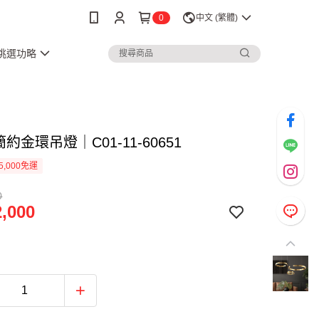
0
中文 (繁體)
3挑選功略
簡約金環吊燈｜C01-11-60651
5,000免運
0
,000