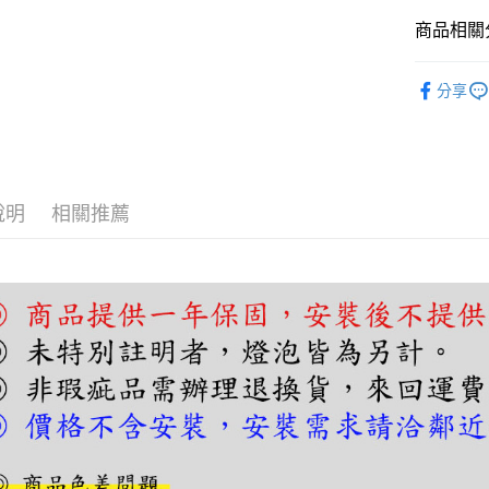
【關於「A
ATM付款
AFTEE
商品相關分
便利好安
１．簡單
吊燈｜客
２．便利
分享
運送方式
３．安心
設計師推
宅配
【「AFT
每筆NT$1
１．於結帳
付」結帳
２．訂單
說明
相關推薦
３．收到繳
／ATM／
※ 請注意
絡購買商品
先享後付
※ 交易是
是否繳費成
付客戶支
【注意事
１．透過由
交易，需
求債權轉
２．關於