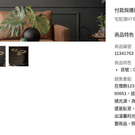
付款與運
宅配滿NT$
付款方式
商品特色
信用卡一
商品編號
11341763
LINE Pay
商品特色
Apple Pay
貨號：C0
街口支付
銷售重點
在燈飾123
悠遊付
60651
繞光源，
Google Pa
還是臥室
全盈+PAY
出溫馨的光
AFTEE先
藝術品，
相關說明