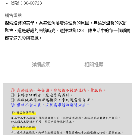
街口支付
貨號：36-60723
悠遊付
銷售重點
探索燈飾的美學，為每個角落增添理想的氛圍。無論是溫馨的家庭
Google Pay
聚會，還是靜謐的閱讀時光，選擇燈飾123，讓生活中的每一個瞬間
全盈+PAY
都充滿光彩與靈感。
AFTEE先享後付
相關說明
【關於「AFTEE先享後付」】
詳細說明
相關推薦
ATM付款
AFTEE先享後付是「在收到商品之後才付款」的支付方式。 讓您購物簡單
便利好安心！
１．簡單：不需註冊會員、不需綁卡、不需儲值。
運送方式
２．便利：只要手機號碼，簡訊認證，即可結帳。
３．安心：先確認商品／服務後，再付款。
宅配
每筆NT$180，滿NT$5,000(含以上)免運費
【「AFTEE先享後付」結帳流程】
１．於結帳方式選擇「AFTEE先享後付」後，將跳轉至「AFTEE先享後付」
結帳頁面，進行簡訊認證並確認金額後，即可完成結帳。
２．訂單成立數日內，您將收到繳費通知簡訊。
３．收到繳費通知簡訊後14天內，點擊此簡訊中的連結，可透過四大超商／
ATM／網路銀行／等多元方式進行付款，方視為交易完成。
※ 請注意：結帳手續完成當下不需立刻繳費，但若您需要取消訂單，請聯絡