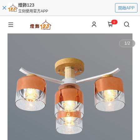
燈飾123
開啟APP
立刻使用官方APP
0
1
/
2