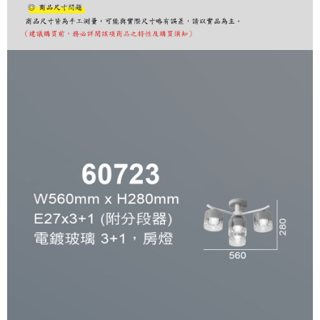
購買商品的店家。未經商家同意取消之訂單仍視為有效，需透過AFTEE先享
後付繳納相關費用。
※ 交易是否成功請以「AFTEE先享後付 」之結帳頁面顯示為準，若有關於
是否繳費成功／繳費後需取消欲退款等相關疑問，請聯繫「AFTEE先享後付
客戶支援中心」
https://netprotections.freshdesk.com/support/home
【注意事項】
１．透過由恩沛科技股份有限公司提供之「AFTEE先享後付」服務完成之交
易，需依本服務之必要範圍內提供個人資料，並將交易相關給付款項請求債
權轉讓予恩沛科技股份有限公司。
２．關於個人資料處理事宜，請瀏覽以下網址：
https://aftee.tw/terms/#terms3
３．未成年的使用者請事先徵得法定代理人或監護人之同意方可使用
「AFTEE先享後付」，若未經同意申辦者引起之損失，本公司不負相關責
任。
４．使用「AFTEE先享後付」時，將依據個別帳號之用戶狀況，依本公司即
時審查核予不同之上限額度；若仍有額度不足之情形，本公司將視審查結果
請求用戶進行身份認證。
５．嚴禁一人註冊多個帳號或使用他人資訊註冊。若發現惡意使用之情形，
恩沛科技股份有限公司將有權停止該用戶之使用額度並採取法律行動。