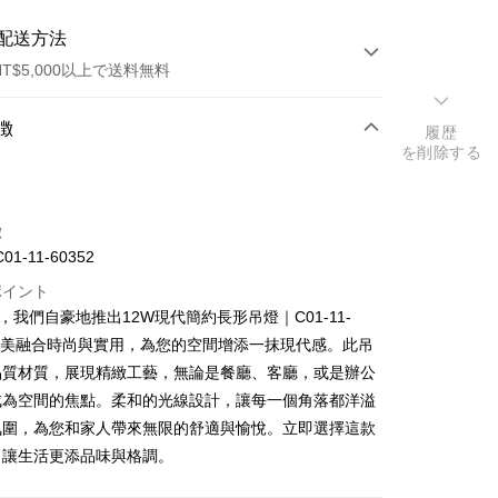
配送方法
T$5,000以上で送料無料
方法
徴
履歴
を削除する
カード1回払い
徴
1-11-60352
ポイント
3，我們自豪地推出12W現代簡約長形吊燈｜C01-11-
t
，完美融合時尚與實用，為您的空間增添一抹現代感。此吊
y
品質材質，展現精緻工藝，無論是餐廳、客廳，或是辦公
成為空間的焦點。柔和的光線設計，讓每一個角落都洋溢
氛圍，為您和家人帶來無限的舒適與愉悅。立即選擇這款
代金後払い
，讓生活更添品味與格調。