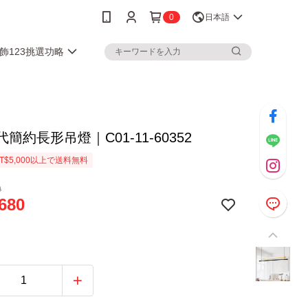
0
日本語
飾123挑選功略
代簡約長形吊燈｜C01-11-60352
T$5,000以上で送料無料
0
680