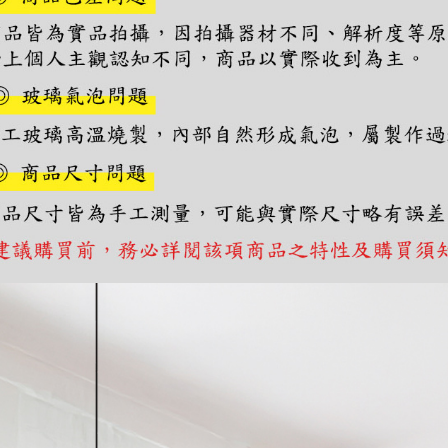
2.決済金額
3.現在、
三、利用規
プロテクシ
します。
文者の氏
これに限ら
されます。
AFTEE
明』をご
AFTEE
なります。
延滞納金
後見人の同
個人情報
を行使し
cs_tw@netp
を、必要な
AFTEE
意いただ