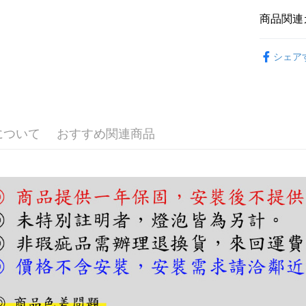
一、 AF
ATM払い
1.お支払
商品関連
ドウが表
2.SMS
おすすめ
3.注文す
配送方法
シェア
す。
吊燈｜餐
4.ご注文
宅配
員の場合は
設計師推
配送毎にNT
5.商品受
たはアプリ
ングでお
について
おすすめ関連商品
代金納付期
プリをダウ
以内まで
お支払期限
もとに計算
期限を延
（例：予
の有無に関
二、支払
1.初回 
き、限度