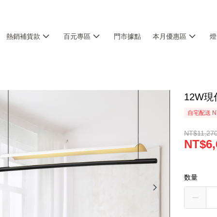
熱銷補貨款
百元專區
門市據點
本月優惠區
燈
12W現
自宅配送 N
NT$11,27
NT$6,
数量