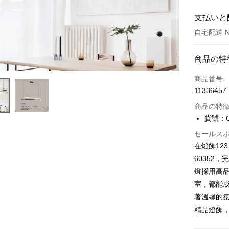
支払いと
自宅配送 N
お支払い
商品の特
クレジット
商品番号
11336457
LINE Pay
商品の特
Apple Pay
貨號：C0
JKOPAY
セールス
在燈飾12
Easy Walle
60352
Google Pa
燈採用高
室，都能
Plus Pay
著溫馨的
AFTEE
精品燈飾
説明