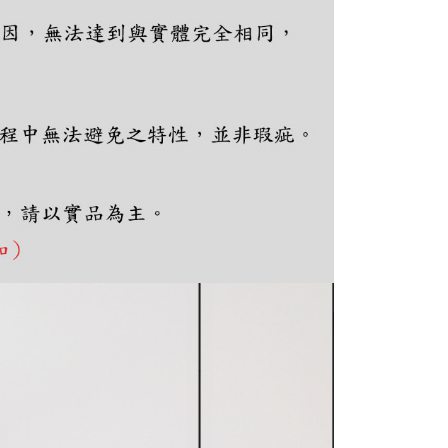
は最低NT$20です。
台湾の会員のみご利用いただけます。
約「AFTEE代金後払い」（以下当サービスという）はネット
ョンズ（以下 AFTEE という）が提供し、AFTEEが代金を徴収
当サービスご利用の際に提供しなければならない個人情報（注
名、電話番号、受取人の氏名、電話番号、受取人住所を含むが
ない）は、AFTEEに渡され当サービスで必要な範囲内で利用
AFTEEの個人情報の収集、処理、利用について、詳細は
公式ホームページの『個人情報の収集、処理及び利用に関する声
参照ください（
https://aftee.tw/privacypolicy/
）。
の初回ご利用の際に、審査を通過すれば、最高額がNT$10,000に
支払い期限を過ぎた場合、その金額に基づいて年利20%の遅
が加算されます。未成年の利用者は、事前に法定代理人または
意を得ればAFTEEをご利用いただけます。
の処理、利用について疑問がある、または関連する法律の権利
たい場合は、ネットプロテクションズ
rotections.co.jp
にご連絡ください。上記に示した個人情報
購入注文書とあわせてAFTEEにご提供いただく、または
にあなたの個人情報の収集、処理、利用を許可することににご同
けない場合は、当サービスを選択しないでください。