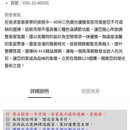
街口支付
貨號：C01-11-60231
悠遊付
銷售重點
在追求家居美學的旅程中，40W三色變光優雅長型吊燈是您不可或
Google Pay
缺的選擇。這款吊燈不僅具備三種色溫調節功能，讓您隨心所欲調
全盈+PAY
整居家氛圍，還以其獨特的設計為空間增添一抹優雅。無論是溫馨
的家庭聚會，還是浪漫的晚餐時光，這款燈飾都能完美融入，提升
AFTEE先享後付
整體質感。選擇Mr.H-6精品燈飾，讓每一個角落都散發出迷人的光
相關說明
彩，讓您的家成為品味的象徵。立即在燈飾123選購，開啟您的燈光
【關於「AFTEE先享後付」】
ATM付款
AFTEE先享後付是「在收到商品之後才付款」的支付方式。 讓您購物簡單
藝術之旅！
便利好安心！
１．簡單：不需註冊會員、不需綁卡、不需儲值。
運送方式
２．便利：只要手機號碼，簡訊認證，即可結帳。
３．安心：先確認商品／服務後，再付款。
宅配
詳細說明
相關推薦
每筆NT$180，滿NT$5,000(含以上)免運費
【「AFTEE先享後付」結帳流程】
１．於結帳方式選擇「AFTEE先享後付」後，將跳轉至「AFTEE先享後付」
結帳頁面，進行簡訊認證並確認金額後，即可完成結帳。
２．訂單成立數日內，您將收到繳費通知簡訊。
３．收到繳費通知簡訊後14天內，點擊此簡訊中的連結，可透過四大超商／
ATM／網路銀行／等多元方式進行付款，方視為交易完成。
※ 請注意：結帳手續完成當下不需立刻繳費，但若您需要取消訂單，請聯絡