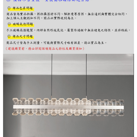
購買商品的店家。未經商家同意取消之訂單仍視為有效，需透過AFTEE先享
後付繳納相關費用。
※ 交易是否成功請以「AFTEE先享後付 」之結帳頁面顯示為準，若有關於
是否繳費成功／繳費後需取消欲退款等相關疑問，請聯繫「AFTEE先享後付
客戶支援中心」
https://netprotections.freshdesk.com/support/home
【注意事項】
１．透過由恩沛科技股份有限公司提供之「AFTEE先享後付」服務完成之交
易，需依本服務之必要範圍內提供個人資料，並將交易相關給付款項請求債
權轉讓予恩沛科技股份有限公司。
２．關於個人資料處理事宜，請瀏覽以下網址：
https://aftee.tw/terms/#terms3
３．未成年的使用者請事先徵得法定代理人或監護人之同意方可使用
「AFTEE先享後付」，若未經同意申辦者引起之損失，本公司不負相關責
任。
４．使用「AFTEE先享後付」時，將依據個別帳號之用戶狀況，依本公司即
時審查核予不同之上限額度；若仍有額度不足之情形，本公司將視審查結果
請求用戶進行身份認證。
５．嚴禁一人註冊多個帳號或使用他人資訊註冊。若發現惡意使用之情形，
恩沛科技股份有限公司將有權停止該用戶之使用額度並採取法律行動。