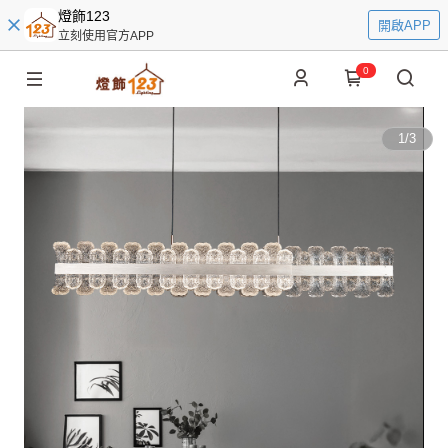
燈飾123
開啟APP
立刻使用官方APP
0
1
/
3