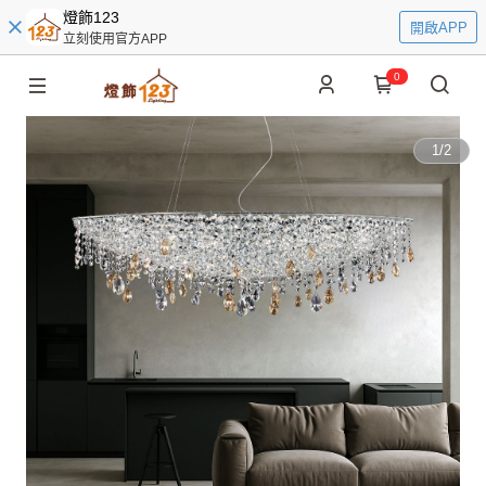
燈飾123
開啟APP
立刻使用官方APP
0
1
/
2