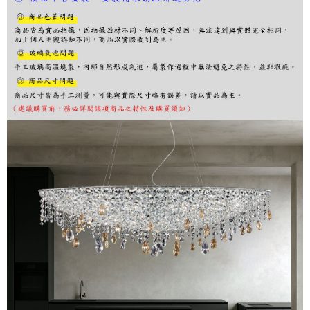
購買商品的店家。未經商家同意取消之訂單仍視為有效，需透過AFTEE先享
後付繳納相關費用。
※ 交易是否成功請以「AFTEE先享後付 」之結帳頁面顯示為準，若有關於
是否繳費成功／繳費後需取消欲退款等相關疑問，請聯繫「AFTEE先享後付
客戶支援中心」
https://netprotections.freshdesk.com/support/home
【注意事項】
１．透過由恩沛科技股份有限公司提供之「AFTEE先享後付」服務完成之交
易，需依本服務之必要範圍內提供個人資料，並將交易相關給付款項請求債
權轉讓予恩沛科技股份有限公司。
２．關於個人資料處理事宜，請瀏覽以下網址：
https://aftee.tw/terms/#terms3
３．未成年的使用者請事先徵得法定代理人或監護人之同意方可使用
「AFTEE先享後付」，若未經同意申辦者引起之損失，本公司不負相關責
任。
４．使用「AFTEE先享後付」時，將依據個別帳號之用戶狀況，依本公司即
時審查核予不同之上限額度；若仍有額度不足之情形，本公司將視審查結果
請求用戶進行身份認證。
５．嚴禁一人註冊多個帳號或使用他人資訊註冊。若發現惡意使用之情形，
恩沛科技股份有限公司將有權停止該用戶之使用額度並採取法律行動。