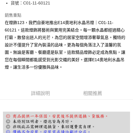
街口支付
貨號：C01-11-60121
悠遊付
銷售重點
在燈飾123，我們自豪地推出E14奧地利水晶吊燈｜C01-11-
Google Pay
60121，這款燈飾將藝術與實用完美結合。每一顆水晶都經過精心
全盈+PAY
打磨，散發出迷人的光芒，為您的居家空間增添奢華氣息。獨特的
設計不僅提升了室內裝潢的品味，更為每個角落注入了溫馨的氛
AFTEE先享後付
圍。無論是客廳、餐廳還是臥室，這款精品燈飾必定成為焦點，讓
相關說明
您在每個瞬間都能感受到光影交織的美好。選擇E14奧地利水晶吊
【關於「AFTEE先享後付」】
ATM付款
AFTEE先享後付是「在收到商品之後才付款」的支付方式。 讓您購物簡單
燈，讓生活多一份優雅與品味。
便利好安心！
１．簡單：不需註冊會員、不需綁卡、不需儲值。
運送方式
２．便利：只要手機號碼，簡訊認證，即可結帳。
３．安心：先確認商品／服務後，再付款。
宅配
詳細說明
相關推薦
每筆NT$180，滿NT$5,000(含以上)免運費
【「AFTEE先享後付」結帳流程】
１．於結帳方式選擇「AFTEE先享後付」後，將跳轉至「AFTEE先享後付」
結帳頁面，進行簡訊認證並確認金額後，即可完成結帳。
２．訂單成立數日內，您將收到繳費通知簡訊。
３．收到繳費通知簡訊後14天內，點擊此簡訊中的連結，可透過四大超商／
ATM／網路銀行／等多元方式進行付款，方視為交易完成。
※ 請注意：結帳手續完成當下不需立刻繳費，但若您需要取消訂單，請聯絡