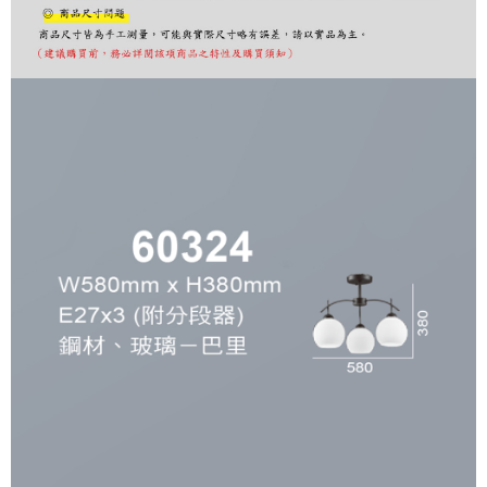
購買商品的店家。未經商家同意取消之訂單仍視為有效，需透過AFTEE先享
後付繳納相關費用。
※ 交易是否成功請以「AFTEE先享後付 」之結帳頁面顯示為準，若有關於
是否繳費成功／繳費後需取消欲退款等相關疑問，請聯繫「AFTEE先享後付
客戶支援中心」
https://netprotections.freshdesk.com/support/home
【注意事項】
１．透過由恩沛科技股份有限公司提供之「AFTEE先享後付」服務完成之交
易，需依本服務之必要範圍內提供個人資料，並將交易相關給付款項請求債
權轉讓予恩沛科技股份有限公司。
２．關於個人資料處理事宜，請瀏覽以下網址：
https://aftee.tw/terms/#terms3
３．未成年的使用者請事先徵得法定代理人或監護人之同意方可使用
「AFTEE先享後付」，若未經同意申辦者引起之損失，本公司不負相關責
任。
４．使用「AFTEE先享後付」時，將依據個別帳號之用戶狀況，依本公司即
時審查核予不同之上限額度；若仍有額度不足之情形，本公司將視審查結果
請求用戶進行身份認證。
５．嚴禁一人註冊多個帳號或使用他人資訊註冊。若發現惡意使用之情形，
恩沛科技股份有限公司將有權停止該用戶之使用額度並採取法律行動。