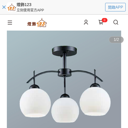
燈飾123
開啟APP
立刻使用官方APP
0
1
/
2