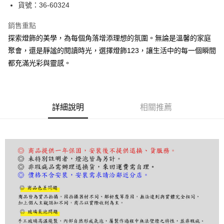
街口支付
貨號：36-60324
悠遊付
銷售重點
探索燈飾的美學，為每個角落增添理想的氛圍。無論是溫馨的家庭
Google Pay
聚會，還是靜謐的閱讀時光，選擇燈飾123，讓生活中的每一個瞬間
全盈+PAY
都充滿光彩與靈感。
AFTEE先享後付
相關說明
【關於「AFTEE先享後付」】
詳細說明
相關推薦
ATM付款
AFTEE先享後付是「在收到商品之後才付款」的支付方式。 讓您購物簡單
便利好安心！
１．簡單：不需註冊會員、不需綁卡、不需儲值。
運送方式
２．便利：只要手機號碼，簡訊認證，即可結帳。
３．安心：先確認商品／服務後，再付款。
宅配
每筆NT$180，滿NT$5,000(含以上)免運費
【「AFTEE先享後付」結帳流程】
１．於結帳方式選擇「AFTEE先享後付」後，將跳轉至「AFTEE先享後付」
結帳頁面，進行簡訊認證並確認金額後，即可完成結帳。
２．訂單成立數日內，您將收到繳費通知簡訊。
３．收到繳費通知簡訊後14天內，點擊此簡訊中的連結，可透過四大超商／
ATM／網路銀行／等多元方式進行付款，方視為交易完成。
※ 請注意：結帳手續完成當下不需立刻繳費，但若您需要取消訂單，請聯絡