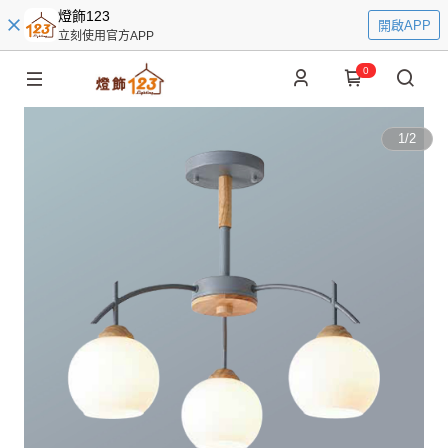
燈飾123
開啟APP
立刻使用官方APP
0
1
/
2