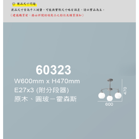
購買商品的店家。未經商家同意取消之訂單仍視為有效，需透過AFTEE先享
後付繳納相關費用。
※ 交易是否成功請以「AFTEE先享後付 」之結帳頁面顯示為準，若有關於
是否繳費成功／繳費後需取消欲退款等相關疑問，請聯繫「AFTEE先享後付
客戶支援中心」
https://netprotections.freshdesk.com/support/home
【注意事項】
１．透過由恩沛科技股份有限公司提供之「AFTEE先享後付」服務完成之交
易，需依本服務之必要範圍內提供個人資料，並將交易相關給付款項請求債
權轉讓予恩沛科技股份有限公司。
２．關於個人資料處理事宜，請瀏覽以下網址：
https://aftee.tw/terms/#terms3
３．未成年的使用者請事先徵得法定代理人或監護人之同意方可使用
「AFTEE先享後付」，若未經同意申辦者引起之損失，本公司不負相關責
任。
４．使用「AFTEE先享後付」時，將依據個別帳號之用戶狀況，依本公司即
時審查核予不同之上限額度；若仍有額度不足之情形，本公司將視審查結果
請求用戶進行身份認證。
５．嚴禁一人註冊多個帳號或使用他人資訊註冊。若發現惡意使用之情形，
恩沛科技股份有限公司將有權停止該用戶之使用額度並採取法律行動。