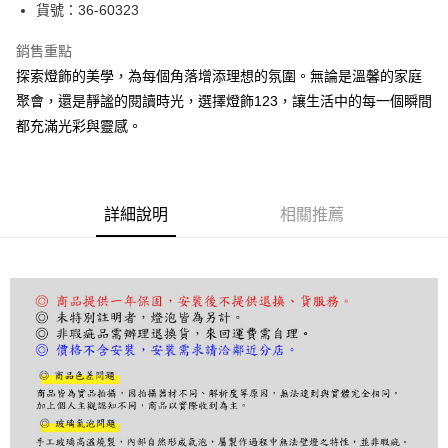
街口支付
貨號：36-60323
悠遊付
銷售重點
探索燈飾的美學，為每個角落增添理想的氛圍。無論是溫馨的家庭
Google Pay
聚會，還是靜謐的閱讀時光，選擇燈飾123，讓生活中的每一個瞬間
全盈+PAY
都充滿光彩與靈感。
AFTEE先享後付
相關說明
【關於「AFTEE先享後付」】
詳細說明
相關推薦
ATM付款
AFTEE先享後付是「在收到商品之後才付款」的支付方式。 讓您購物簡單
便利好安心！
１．簡單：不需註冊會員、不需綁卡、不需儲值。
運送方式
２．便利：只要手機號碼，簡訊認證，即可結帳。
３．安心：先確認商品／服務後，再付款。
宅配
每筆NT$180，滿NT$5,000(含以上)免運費
【「AFTEE先享後付」結帳流程】
１．於結帳方式選擇「AFTEE先享後付」後，將跳轉至「AFTEE先享後付」
結帳頁面，進行簡訊認證並確認金額後，即可完成結帳。
２．訂單成立數日內，您將收到繳費通知簡訊。
３．收到繳費通知簡訊後14天內，點擊此簡訊中的連結，可透過四大超商／
ATM／網路銀行／等多元方式進行付款，方視為交易完成。
※ 請注意：結帳手續完成當下不需立刻繳費，但若您需要取消訂單，請聯絡