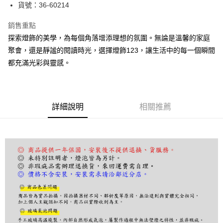
街口支付
貨號：36-60214
悠遊付
銷售重點
探索燈飾的美學，為每個角落增添理想的氛圍。無論是溫馨的家庭
Google Pay
聚會，還是靜謐的閱讀時光，選擇燈飾123，讓生活中的每一個瞬間
全盈+PAY
都充滿光彩與靈感。
AFTEE先享後付
相關說明
【關於「AFTEE先享後付」】
詳細說明
相關推薦
ATM付款
AFTEE先享後付是「在收到商品之後才付款」的支付方式。 讓您購物簡單
便利好安心！
１．簡單：不需註冊會員、不需綁卡、不需儲值。
運送方式
２．便利：只要手機號碼，簡訊認證，即可結帳。
３．安心：先確認商品／服務後，再付款。
宅配
每筆NT$180，滿NT$5,000(含以上)免運費
【「AFTEE先享後付」結帳流程】
１．於結帳方式選擇「AFTEE先享後付」後，將跳轉至「AFTEE先享後付」
結帳頁面，進行簡訊認證並確認金額後，即可完成結帳。
２．訂單成立數日內，您將收到繳費通知簡訊。
３．收到繳費通知簡訊後14天內，點擊此簡訊中的連結，可透過四大超商／
ATM／網路銀行／等多元方式進行付款，方視為交易完成。
※ 請注意：結帳手續完成當下不需立刻繳費，但若您需要取消訂單，請聯絡