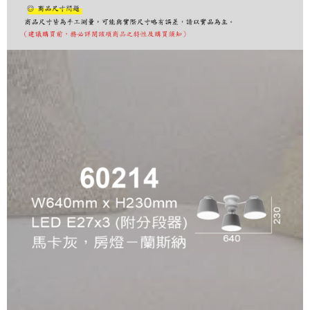
購買商品的店家。未經商家同意取消之訂單仍視為有效，需透過AFTEE先享
後付繳納相關費用。
※ 交易是否成功請以「AFTEE先享後付 」之結帳頁面顯示為準，若有關於
是否繳費成功／繳費後需取消欲退款等相關疑問，請聯繫「AFTEE先享後付
客戶支援中心」
https://netprotections.freshdesk.com/support/home
【注意事項】
１．透過由恩沛科技股份有限公司提供之「AFTEE先享後付」服務完成之交
易，需依本服務之必要範圍內提供個人資料，並將交易相關給付款項請求債
權轉讓予恩沛科技股份有限公司。
２．關於個人資料處理事宜，請瀏覽以下網址：
https://aftee.tw/terms/#terms3
３．未成年的使用者請事先徵得法定代理人或監護人之同意方可使用
「AFTEE先享後付」，若未經同意申辦者引起之損失，本公司不負相關責
任。
４．使用「AFTEE先享後付」時，將依據個別帳號之用戶狀況，依本公司即
時審查核予不同之上限額度；若仍有額度不足之情形，本公司將視審查結果
請求用戶進行身份認證。
５．嚴禁一人註冊多個帳號或使用他人資訊註冊。若發現惡意使用之情形，
恩沛科技股份有限公司將有權停止該用戶之使用額度並採取法律行動。