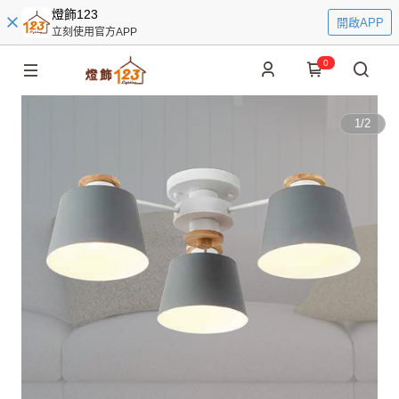
燈飾123
開啟APP
立刻使用官方APP
0
1
/
2