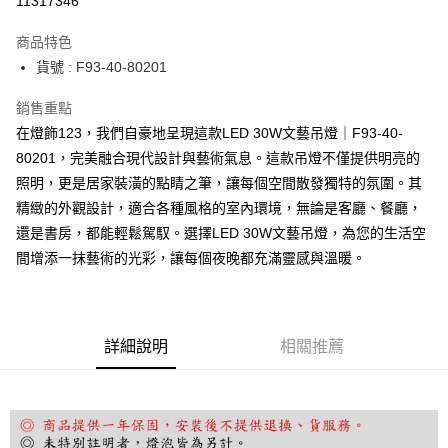
11317346
Apple Pay
商品特色
街口支付
貨號 : F93-40-80201
悠遊付
銷售重點
在燈飾123，我們自豪地呈現這款LED 30W文藝吊燈｜F93-40-
Google Pay
80201，完美融合現代設計與藝術氣息。這款吊燈不僅提供明亮的
全盈+PAY
照明，更是居家裝潢的點睛之筆，讓每個空間散發獨特的氛圍。其
精緻的外觀設計，適合各種風格的室內環境，無論是客廳、餐廳，
AFTEE先享後付
還是書房，都能輕鬆駕馭。選擇LED 30W文藝吊燈，為您的生活空
相關說明
間增添一抹藝術的光彩，讓每個夜晚都充滿靈感與溫暖。
【關於「AFTEE先享後付」】
ATM付款
AFTEE先享後付是「在收到商品之後才付款」的支付方式。 讓您購物簡單
便利好安心！
１．簡單：不需註冊會員、不需綁卡、不需儲值。
運送方式
２．便利：只要手機號碼，簡訊認證，即可結帳。
詳細說明
相關推薦
３．安心：先確認商品／服務後，再付款。
宅配
每筆NT$180，滿NT$5,000(含以上)免運費
【「AFTEE先享後付」結帳流程】
１．於結帳方式選擇「AFTEE先享後付」後，將跳轉至「AFTEE先享後付」
結帳頁面，進行簡訊認證並確認金額後，即可完成結帳。
２．訂單成立數日內，您將收到繳費通知簡訊。