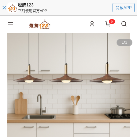
燈飾123
開啟APP
立刻使用官方APP
0
1
/
3