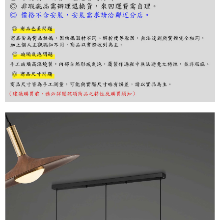
３．收到繳費通知簡訊後14天內，點擊此簡訊中的連結，可透過四大超商／
ATM／網路銀行／等多元方式進行付款，方視為交易完成。
※ 請注意：結帳手續完成當下不需立刻繳費，但若您需要取消訂單，請聯絡
購買商品的店家。未經商家同意取消之訂單仍視為有效，需透過AFTEE先享
後付繳納相關費用。
※ 交易是否成功請以「AFTEE先享後付 」之結帳頁面顯示為準，若有關於
是否繳費成功／繳費後需取消欲退款等相關疑問，請聯繫「AFTEE先享後付
客戶支援中心」
https://netprotections.freshdesk.com/support/home
【注意事項】
１．透過由恩沛科技股份有限公司提供之「AFTEE先享後付」服務完成之交
易，需依本服務之必要範圍內提供個人資料，並將交易相關給付款項請求債
權轉讓予恩沛科技股份有限公司。
２．關於個人資料處理事宜，請瀏覽以下網址：
https://aftee.tw/terms/#terms3
３．未成年的使用者請事先徵得法定代理人或監護人之同意方可使用
「AFTEE先享後付」，若未經同意申辦者引起之損失，本公司不負相關責
任。
４．使用「AFTEE先享後付」時，將依據個別帳號之用戶狀況，依本公司即
時審查核予不同之上限額度；若仍有額度不足之情形，本公司將視審查結果
請求用戶進行身份認證。
５．嚴禁一人註冊多個帳號或使用他人資訊註冊。若發現惡意使用之情形，
恩沛科技股份有限公司將有權停止該用戶之使用額度並採取法律行動。