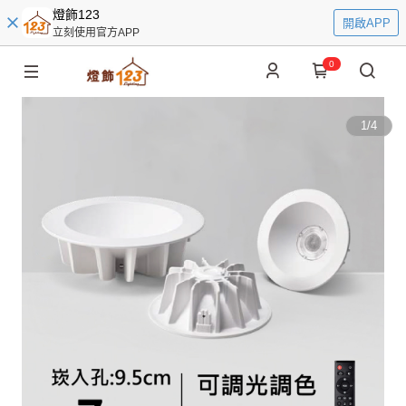
燈飾123
開啟APP
立刻使用官方APP
0
1
/
4