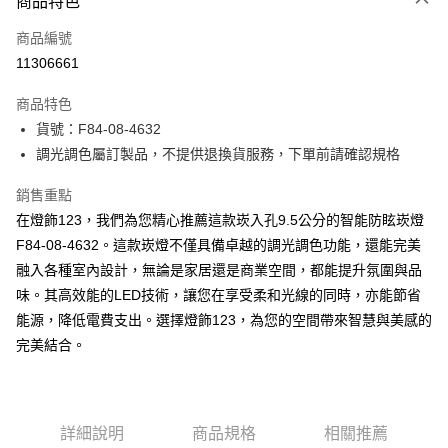
商品特色
信用卡一次付款
商品編號
LINE Pay
11306661
Apple Pay
商品特色
街口支付
貨號：F84-08-4632
調光調色屬訂製品，不提供退換貨服務，下單前請確認規格
悠遊付
銷售重點
Google Pay
在燈飾123，我們為您精心推薦這款崁入孔9.5公分的智能防眩崁燈
全盈+PAY
F84-08-4632。這款崁燈不僅具備卓越的調光調色功能，還能完美
融入各種室內設計，無論是家居還是商業空間，都能提升氛圍與品
AFTEE先享後付
味。其高效能的LED技術，讓您在享受柔和光線的同時，亦能節省
相關說明
能源，降低電費支出。選擇燈飾123，為您的空間帶來智慧與美感的
【關於「AFTEE先享後付」】
ATM付款
AFTEE先享後付是「在收到商品之後才付款」的支付方式。 讓您購物簡單
完美結合。
便利好安心！
１．簡單：不需註冊會員、不需綁卡、不需儲值。
運送方式
２．便利：只要手機號碼，簡訊認證，即可結帳。
３．安心：先確認商品／服務後，再付款。
宅配
詳細說明
商品規格
相關推薦
每筆NT$180，滿NT$5,000(含以上)免運費
【「AFTEE先享後付」結帳流程】