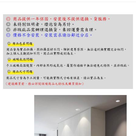
１．於結帳方式選擇「AFTEE先享後付」後，將跳轉至「AFTEE先享後付」
結帳頁面，進行簡訊認證並確認金額後，即可完成結帳。
２．訂單成立數日內，您將收到繳費通知簡訊。
３．收到繳費通知簡訊後14天內，點擊此簡訊中的連結，可透過四大超商／
ATM／網路銀行／等多元方式進行付款，方視為交易完成。
※ 請注意：結帳手續完成當下不需立刻繳費，但若您需要取消訂單，請聯絡
購買商品的店家。未經商家同意取消之訂單仍視為有效，需透過AFTEE先享
後付繳納相關費用。
※ 交易是否成功請以「AFTEE先享後付 」之結帳頁面顯示為準，若有關於
是否繳費成功／繳費後需取消欲退款等相關疑問，請聯繫「AFTEE先享後付
客戶支援中心」
https://netprotections.freshdesk.com/support/home
【注意事項】
１．透過由恩沛科技股份有限公司提供之「AFTEE先享後付」服務完成之交
易，需依本服務之必要範圍內提供個人資料，並將交易相關給付款項請求債
權轉讓予恩沛科技股份有限公司。
２．關於個人資料處理事宜，請瀏覽以下網址：
https://aftee.tw/terms/#terms3
３．未成年的使用者請事先徵得法定代理人或監護人之同意方可使用
「AFTEE先享後付」，若未經同意申辦者引起之損失，本公司不負相關責
任。
４．使用「AFTEE先享後付」時，將依據個別帳號之用戶狀況，依本公司即
時審查核予不同之上限額度；若仍有額度不足之情形，本公司將視審查結果
請求用戶進行身份認證。
５．嚴禁一人註冊多個帳號或使用他人資訊註冊。若發現惡意使用之情形，