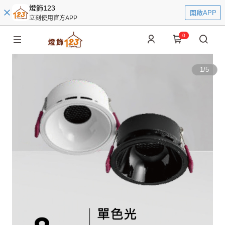
燈飾123
開啟APP
立刻使用官方APP
0
1
/
5