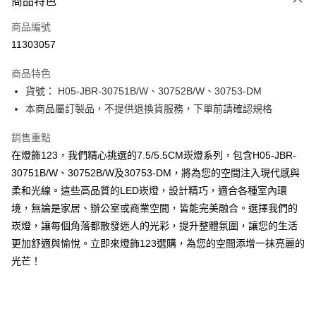
商品特色
信用卡一次付款
商品編號
LINE Pay
11303057
Apple Pay
商品特色
街口支付
貨號： H05-JBR-30751B/W、30752B/W、30753-DM
本商品屬訂製品，不提供退換貨服務，下單前請確認規格
悠遊付
銷售重點
Google Pay
在燈飾123，我們精心挑選的7.5/5.5CM崁燈系列，包含H05-JBR-
全盈+PAY
30751B/W、30752B/W及30753-DM，將為您的空間注入現代感與
柔和光線。這些高品質的LED崁燈，設計精巧，適合各種室內環
AFTEE先享後付
境，無論是家居、辦公室或商業空間，皆能完美融合。選擇我們的
相關說明
崁燈，讓每個角落都散發迷人的光彩，提升整體氛圍，讓您的生活
【關於「AFTEE先享後付」】
ATM付款
AFTEE先享後付是「在收到商品之後才付款」的支付方式。 讓您購物簡單
更加舒適與愉悅。立即來燈飾123選購，為您的空間添增一抹亮麗的
便利好安心！
光芒！
１．簡單：不需註冊會員、不需綁卡、不需儲值。
運送方式
２．便利：只要手機號碼，簡訊認證，即可結帳。
３．安心：先確認商品／服務後，再付款。
宅配
每筆NT$180，滿NT$5,000(含以上)免運費
【「AFTEE先享後付」結帳流程】