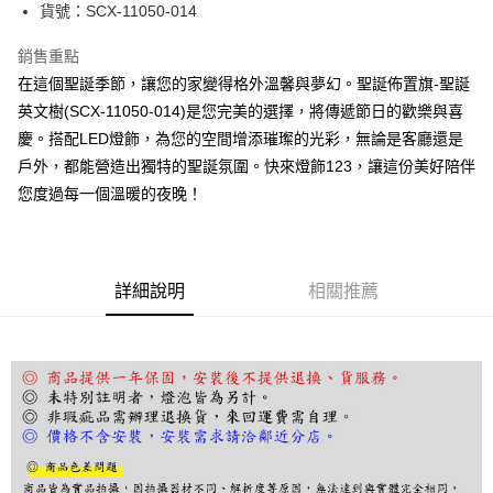
街口支付
貨號：SCX-11050-014
悠遊付
銷售重點
在這個聖誕季節，讓您的家變得格外溫馨與夢幻。聖誕佈置旗-聖誕
Google Pay
英文樹(SCX-11050-014)是您完美的選擇，將傳遞節日的歡樂與喜
全盈+PAY
慶。搭配LED燈飾，為您的空間增添璀璨的光彩，無論是客廳還是
戶外，都能營造出獨特的聖誕氛圍。快來燈飾123，讓這份美好陪伴
AFTEE先享後付
您度過每一個溫暖的夜晚！
相關說明
【關於「AFTEE先享後付」】
ATM付款
AFTEE先享後付是「在收到商品之後才付款」的支付方式。 讓您購物簡單
便利好安心！
１．簡單：不需註冊會員、不需綁卡、不需儲值。
運送方式
詳細說明
相關推薦
２．便利：只要手機號碼，簡訊認證，即可結帳。
３．安心：先確認商品／服務後，再付款。
宅配
每筆NT$180，滿NT$5,000(含以上)免運費
【「AFTEE先享後付」結帳流程】
１．於結帳方式選擇「AFTEE先享後付」後，將跳轉至「AFTEE先享後付」
結帳頁面，進行簡訊認證並確認金額後，即可完成結帳。
２．訂單成立數日內，您將收到繳費通知簡訊。
３．收到繳費通知簡訊後14天內，點擊此簡訊中的連結，可透過四大超商／
ATM／網路銀行／等多元方式進行付款，方視為交易完成。
※ 請注意：結帳手續完成當下不需立刻繳費，但若您需要取消訂單，請聯絡