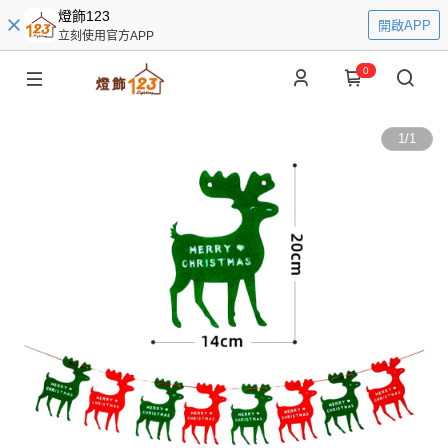
燈飾123
開啟APP
立刻使用官方APP
0
1
/
1