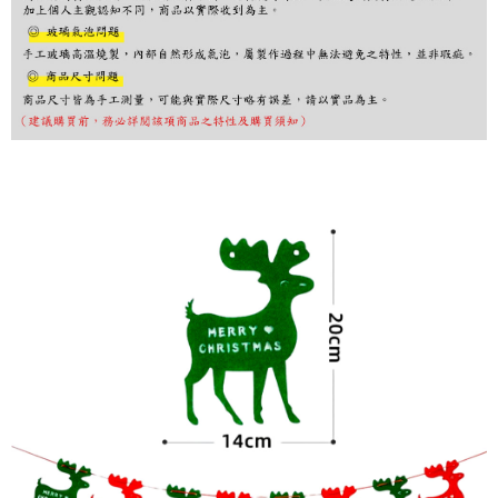
購買商品的店家。未經商家同意取消之訂單仍視為有效，需透過AFTEE先享
後付繳納相關費用。
※ 交易是否成功請以「AFTEE先享後付 」之結帳頁面顯示為準，若有關於
是否繳費成功／繳費後需取消欲退款等相關疑問，請聯繫「AFTEE先享後付
客戶支援中心」
https://netprotections.freshdesk.com/support/home
【注意事項】
１．透過由恩沛科技股份有限公司提供之「AFTEE先享後付」服務完成之交
易，需依本服務之必要範圍內提供個人資料，並將交易相關給付款項請求債
權轉讓予恩沛科技股份有限公司。
２．關於個人資料處理事宜，請瀏覽以下網址：
https://aftee.tw/terms/#terms3
３．未成年的使用者請事先徵得法定代理人或監護人之同意方可使用
「AFTEE先享後付」，若未經同意申辦者引起之損失，本公司不負相關責
任。
４．使用「AFTEE先享後付」時，將依據個別帳號之用戶狀況，依本公司即
時審查核予不同之上限額度；若仍有額度不足之情形，本公司將視審查結果
請求用戶進行身份認證。
５．嚴禁一人註冊多個帳號或使用他人資訊註冊。若發現惡意使用之情形，
恩沛科技股份有限公司將有權停止該用戶之使用額度並採取法律行動。