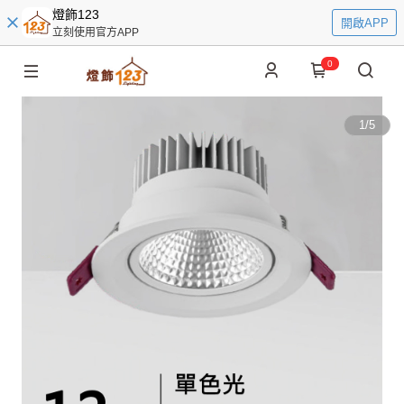
燈飾123
開啟APP
立刻使用官方APP
0
1
/
5