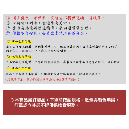
１．於結帳方式選擇「AFTEE先享後付」後，將跳轉至「AFTEE先享後付」
結帳頁面，進行簡訊認證並確認金額後，即可完成結帳。
２．訂單成立數日內，您將收到繳費通知簡訊。
３．收到繳費通知簡訊後14天內，點擊此簡訊中的連結，可透過四大超商／
ATM／網路銀行／等多元方式進行付款，方視為交易完成。
※ 請注意：結帳手續完成當下不需立刻繳費，但若您需要取消訂單，請聯絡
購買商品的店家。未經商家同意取消之訂單仍視為有效，需透過AFTEE先享
後付繳納相關費用。
※ 交易是否成功請以「AFTEE先享後付 」之結帳頁面顯示為準，若有關於
是否繳費成功／繳費後需取消欲退款等相關疑問，請聯繫「AFTEE先享後付
客戶支援中心」
https://netprotections.freshdesk.com/support/home
【注意事項】
１．透過由恩沛科技股份有限公司提供之「AFTEE先享後付」服務完成之交
易，需依本服務之必要範圍內提供個人資料，並將交易相關給付款項請求債
權轉讓予恩沛科技股份有限公司。
２．關於個人資料處理事宜，請瀏覽以下網址：
https://aftee.tw/terms/#terms3
３．未成年的使用者請事先徵得法定代理人或監護人之同意方可使用
「AFTEE先享後付」，若未經同意申辦者引起之損失，本公司不負相關責
任。
４．使用「AFTEE先享後付」時，將依據個別帳號之用戶狀況，依本公司即
時審查核予不同之上限額度；若仍有額度不足之情形，本公司將視審查結果
請求用戶進行身份認證。
５．嚴禁一人註冊多個帳號或使用他人資訊註冊。若發現惡意使用之情形，