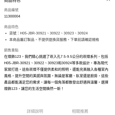
商品特色
信用卡一次付款
商品編號
LINE Pay
11300004
Apple Pay
商品特色
街口支付
貨號：H05-JBR-30921、30922、30923、30924
本商品屬訂製品，不提供退換貨服務，下單前請確認規格
悠遊付
銷售重點
Google Pay
在燈飾123，我們精心挑選了崁入孔7.5-9.5公分的崁燈系列，包括
全盈+PAY
H05-JBR-30921、30922、30923和30924等多款設計，專為現代
家居打造。這些崁燈不僅提供柔和的照明，還能完美融入各種室內
AFTEE先享後付
風格，提升空間的美感與氛圍。無論是客廳、臥室還是廚房，這些
相關說明
產品都能滿足您的需求，讓每一個角落都散發出舒適與溫馨。選擇
【關於「AFTEE先享後付」】
ATM付款
AFTEE先享後付是「在收到商品之後才付款」的支付方式。 讓您購物簡單
燈飾123，讓您的生活空間煥然一新！
便利好安心！
１．簡單：不需註冊會員、不需綁卡、不需儲值。
運送方式
２．便利：只要手機號碼，簡訊認證，即可結帳。
３．安心：先確認商品／服務後，再付款。
宅配
詳細說明
相關推薦
每筆NT$180，滿NT$5,000(含以上)免運費
【「AFTEE先享後付」結帳流程】