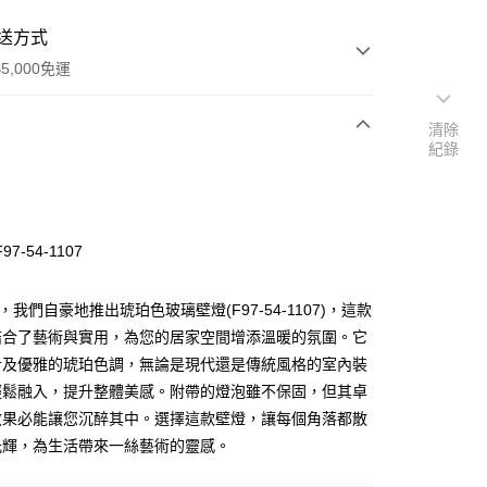
送方式
5,000免運
清除
紀錄
次付款
7-54-1107
，我們自豪地推出琥珀色玻璃壁燈(F97-54-1107)，這款
結合了藝術與實用，為您的居家空間增添溫暖的氛圍。它
計及優雅的琥珀色調，無論是現代還是傳統風格的室內裝
y
輕鬆融入，提升整體美感。附帶的燈泡雖不保固，但其卓
效果必能讓您沉醉其中。選擇這款壁燈，讓每個角落都散
享後付
光輝，為生活帶來一絲藝術的靈感。