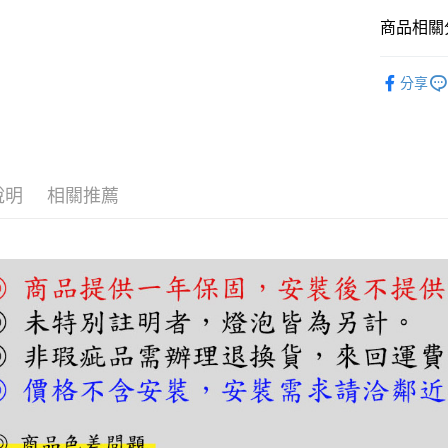
【關於「A
ATM付款
AFTEE
商品相關分
便利好安
１．簡單
壁燈｜床
２．便利
分享
運送方式
３．安心
宅配
【「AFT
每筆NT$1
１．於結帳
付」結帳
２．訂單
說明
相關推薦
３．收到繳
／ATM／
※ 請注意
絡購買商品
先享後付
※ 交易是
是否繳費成
付客戶支
【注意事
１．透過由
交易，需
求債權轉
２．關於