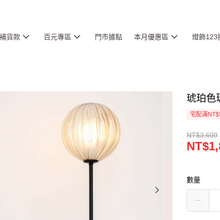
補貨款
百元專區
門市據點
本月優惠區
燈飾12
琥珀色玻
宅配滿NT$
NT$3,600
NT$1,
數量