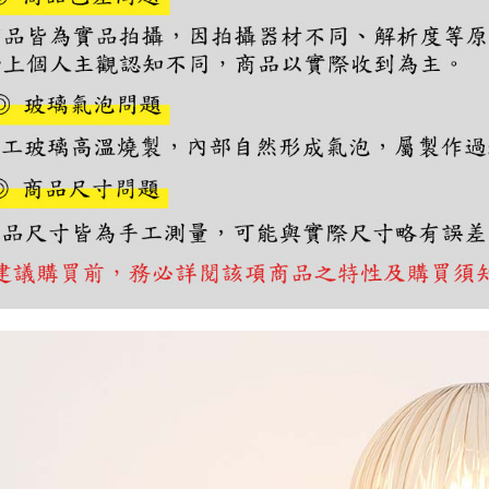
https://aft
３．未成
「AFTE
任。
４．使用「
即時審查
結果請求
５．嚴禁
形，恩沛
動。