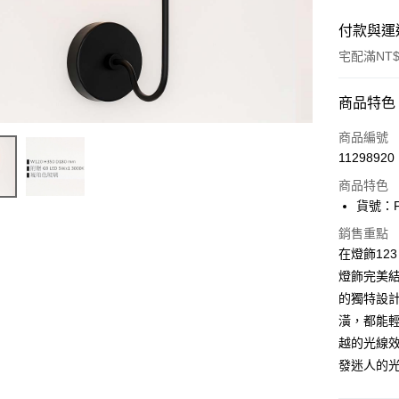
付款與運
宅配滿NT$
付款方式
商品特色
信用卡一
商品編號
11298920
LINE Pay
商品特色
Apple Pay
貨號：F9
街口支付
銷售重點
在燈飾123
悠遊付
燈飾完美
的獨特設
Google Pa
潢，都能
全盈+PAY
越的光線
AFTEE先
發迷人的
相關說明