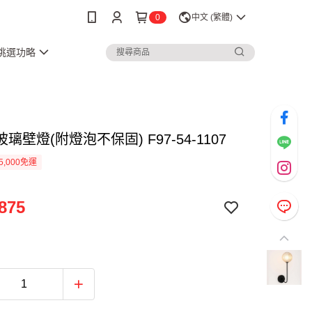
0
中文 (繁體)
3挑選功略
璃壁燈(附燈泡不保固) F97-54-1107
5,000免運
875