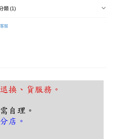
FTEE先享後付」】
先享後付是「在收到商品之後才付款」的支付方式。 讓您購物簡單
類 (1)
心！
：不需註冊會員、不需綁卡、不需儲值。
頭、玄關
工業復古
：只要手機號碼，簡訊認證，即可結帳。
客服
：先確認商品／服務後，再付款。
EE先享後付」結帳流程】
80，滿NT$5,000(含以上)免運費
方式選擇「AFTEE先享後付」後，將跳轉至「AFTEE先享後
頁面，進行簡訊認證並確認金額後，即可完成結帳。
成立數日內，您將收到繳費通知簡訊。
費通知簡訊後14天內，點擊此簡訊中的連結，可透過四大超商
網路銀行／等多元方式進行付款，方視為交易完成。
：結帳手續完成當下不需立刻繳費，但若您需要取消訂單，請聯
的店家。未經商家同意取消之訂單仍視為有效，需透過AFTEE
繳納相關費用。
否成功請以「AFTEE先享後付 」之結帳頁面顯示為準，若有關於
功／繳費後需取消欲退款等相關疑問，請聯繫「AFTEE先享後
援中心」
https://netprotections.freshdesk.com/support/home
項】
恩沛科技股份有限公司提供之「AFTEE先享後付」服務完成之
依本服務之必要範圍內提供個人資料，並將交易相關給付款項請
讓予恩沛科技股份有限公司。
個人資料處理事宜，請瀏覽以下網址：