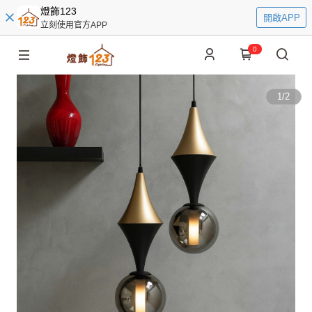
燈飾123
開啟APP
立刻使用官方APP
0
1
/
2