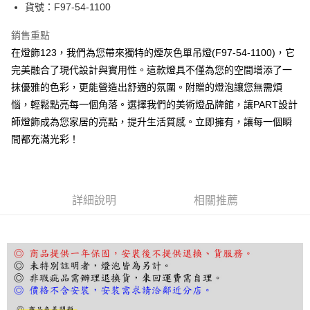
街口支付
貨號：F97-54-1100
悠遊付
銷售重點
在燈飾123，我們為您帶來獨特的煙灰色單吊燈(F97-54-1100)，它
Google Pay
完美融合了現代設計與實用性。這款燈具不僅為您的空間增添了一
全盈+PAY
抹優雅的色彩，更能營造出舒適的氛圍。附贈的燈泡讓您無需煩
惱，輕鬆點亮每一個角落。選擇我們的美術燈品牌館，讓PART設計
AFTEE先享後付
師燈飾成為您家居的亮點，提升生活質感。立即擁有，讓每一個瞬
相關說明
間都充滿光彩！
【關於「AFTEE先享後付」】
ATM付款
AFTEE先享後付是「在收到商品之後才付款」的支付方式。 讓您購物簡單
便利好安心！
１．簡單：不需註冊會員、不需綁卡、不需儲值。
運送方式
２．便利：只要手機號碼，簡訊認證，即可結帳。
詳細說明
相關推薦
３．安心：先確認商品／服務後，再付款。
宅配
每筆NT$180，滿NT$5,000(含以上)免運費
【「AFTEE先享後付」結帳流程】
１．於結帳方式選擇「AFTEE先享後付」後，將跳轉至「AFTEE先享後付」
結帳頁面，進行簡訊認證並確認金額後，即可完成結帳。
２．訂單成立數日內，您將收到繳費通知簡訊。
３．收到繳費通知簡訊後14天內，點擊此簡訊中的連結，可透過四大超商／
ATM／網路銀行／等多元方式進行付款，方視為交易完成。
※ 請注意：結帳手續完成當下不需立刻繳費，但若您需要取消訂單，請聯絡