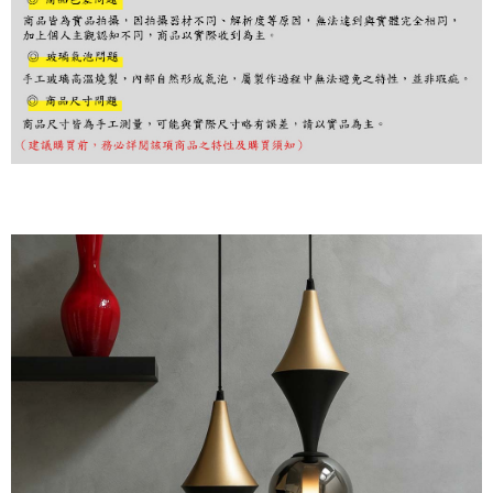
購買商品的店家。未經商家同意取消之訂單仍視為有效，需透過AFTEE先享
後付繳納相關費用。
※ 交易是否成功請以「AFTEE先享後付 」之結帳頁面顯示為準，若有關於
是否繳費成功／繳費後需取消欲退款等相關疑問，請聯繫「AFTEE先享後付
客戶支援中心」
https://netprotections.freshdesk.com/support/home
【注意事項】
１．透過由恩沛科技股份有限公司提供之「AFTEE先享後付」服務完成之交
易，需依本服務之必要範圍內提供個人資料，並將交易相關給付款項請求債
權轉讓予恩沛科技股份有限公司。
２．關於個人資料處理事宜，請瀏覽以下網址：
https://aftee.tw/terms/#terms3
３．未成年的使用者請事先徵得法定代理人或監護人之同意方可使用
「AFTEE先享後付」，若未經同意申辦者引起之損失，本公司不負相關責
任。
４．使用「AFTEE先享後付」時，將依據個別帳號之用戶狀況，依本公司即
時審查核予不同之上限額度；若仍有額度不足之情形，本公司將視審查結果
請求用戶進行身份認證。
５．嚴禁一人註冊多個帳號或使用他人資訊註冊。若發現惡意使用之情形，
恩沛科技股份有限公司將有權停止該用戶之使用額度並採取法律行動。