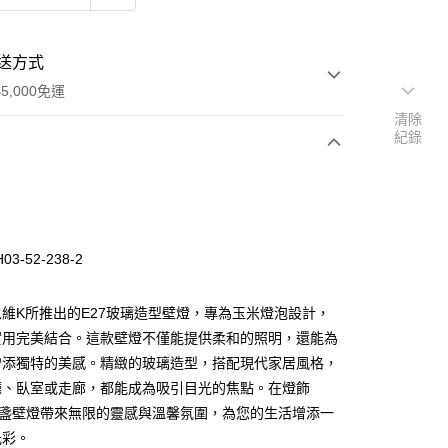
送方式
5,000免運
清除
紀錄
次付款
3-52-238-2
維K所推出的E27玻璃造型壁燈，專為玉米燈泡設計，
實用完美結合。這款壁燈不僅能提供柔和的照明，還能為
增添獨特的美感。精緻的玻璃造型，搭配現代家居風格，
y
廳、臥室或走廊，都能成為吸引目光的焦點。在燈飾
這盞壁燈帶來無限的靈感與溫馨氛圍，為您的生活增添一
享後付
光彩。