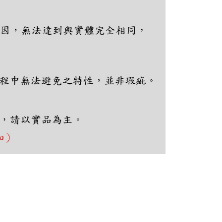
個人資料處理事宜，請瀏覽以下網址：
ee.tw/terms/#terms3
年的使用者請事先徵得法定代理人或監護人之同意方可使用
E先享後付」，若未經同意申辦者引起之損失，本公司不負相關責
AFTEE先享後付」時，將依據個別帳號之用戶狀況，依本公司
核予不同之上限額度；若仍有額度不足之情形，本公司將視審查
用戶進行身份認證。
一人註冊多個帳號或使用他人資訊註冊。若發現惡意使用之情
科技股份有限公司將有權停止該用戶之使用額度並採取法律行