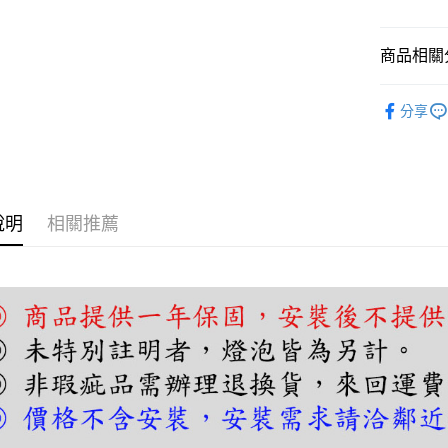
相關說明
【關於「A
ATM付款
AFTEE
商品相關分
便利好安
１．簡單
壁燈｜床
２．便利
分享
運送方式
３．安心
宅配
【「AFT
每筆NT$1
１．於結帳
付」結帳
２．訂單
說明
相關推薦
３．收到繳
／ATM／
※ 請注意
絡購買商品
先享後付
※ 交易是
是否繳費成
付客戶支
【注意事
１．透過由
交易，需
求債權轉