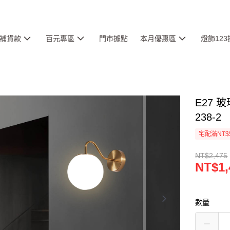
補貨款
百元專區
門市據點
本月優惠區
燈飾12
E27 
238-2
宅配滿NT$
NT$2,475
NT$1,
數量