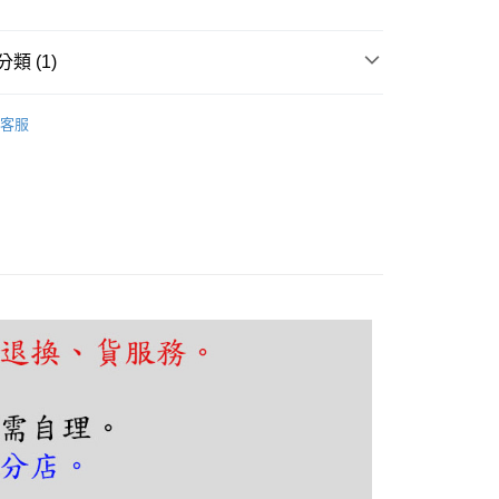
FTEE先享後付」】
先享後付是「在收到商品之後才付款」的支付方式。 讓您購物簡單
類 (1)
心！
：不需註冊會員、不需綁卡、不需儲值。
頭、玄關
現代簡約
：只要手機號碼，簡訊認證，即可結帳。
客服
：先確認商品／服務後，再付款。
EE先享後付」結帳流程】
80，滿NT$5,000(含以上)免運費
方式選擇「AFTEE先享後付」後，將跳轉至「AFTEE先享後
頁面，進行簡訊認證並確認金額後，即可完成結帳。
成立數日內，您將收到繳費通知簡訊。
費通知簡訊後14天內，點擊此簡訊中的連結，可透過四大超商
網路銀行／等多元方式進行付款，方視為交易完成。
：結帳手續完成當下不需立刻繳費，但若您需要取消訂單，請聯
的店家。未經商家同意取消之訂單仍視為有效，需透過AFTEE
繳納相關費用。
否成功請以「AFTEE先享後付 」之結帳頁面顯示為準，若有關於
功／繳費後需取消欲退款等相關疑問，請聯繫「AFTEE先享後
援中心」
https://netprotections.freshdesk.com/support/home
項】
恩沛科技股份有限公司提供之「AFTEE先享後付」服務完成之
依本服務之必要範圍內提供個人資料，並將交易相關給付款項請
讓予恩沛科技股份有限公司。