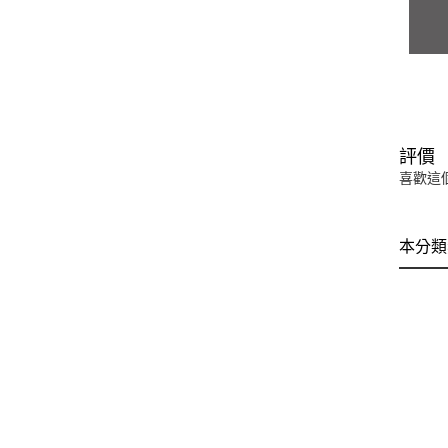
評價
喜歡這
本分類