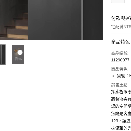
付款與運
宅配滿NT$
付款方式
商品特色
信用卡一
商品編號
11296977
LINE Pay
商品特色
Apple Pay
貨號：H0
街口支付
銷售重點
探索極限思
悠遊付
將藝術與
您的空間
Google Pa
無論是客
全盈+PAY
123，讓
AFTEE先
抹優雅的