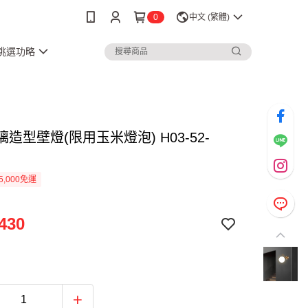
0
中文 (繁體)
3挑選功略
玻璃造型壁燈(限用玉米燈泡) H03-52-
5,000免運
430