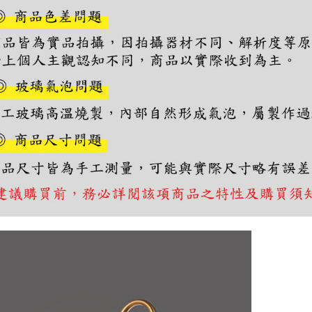
２．關於
https://aft
３．未成
「AFTE
任。
４．使用「
即時審查
結果請求
５．嚴禁
形，恩沛
動。