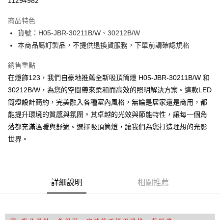
11294982
Apple Pay
商品特色
街口支付
貨號：H05-JBR-30211B/W、30212B/W
本商品屬訂製品，不提供退換貨服務，下單前請確認規格
悠遊付
銷售重點
Google Pay
在燈飾123，我們自豪地推薦全新吸頂筒燈 H05-JBR-30211B/W 和
全盈+PAY
30212B/W，為您的空間帶來柔和而高效的照明解決方案。這款LED
筒燈設計簡約，完美融入各種室內風格，無論是居家還是商用，都
AFTEE先享後付
能提升環境的質感與氛圍。其卓越的光效與節能特性，讓每一個角
相關說明
落都充滿溫暖與舒適。選擇吸頂筒燈，讓我們為您打造理想的光影
【關於「AFTEE先享後付」】
ATM付款
AFTEE先享後付是「在收到商品之後才付款」的支付方式。 讓您購物簡單
世界。
便利好安心！
１．簡單：不需註冊會員、不需綁卡、不需儲值。
運送方式
２．便利：只要手機號碼，簡訊認證，即可結帳。
３．安心：先確認商品／服務後，再付款。
宅配
詳細說明
相關推薦
每筆NT$180，滿NT$5,000(含以上)免運費
【「AFTEE先享後付」結帳流程】
１．於結帳方式選擇「AFTEE先享後付」後，將跳轉至「AFTEE先享後付」
結帳頁面，進行簡訊認證並確認金額後，即可完成結帳。
２．訂單成立數日內，您將收到繳費通知簡訊。