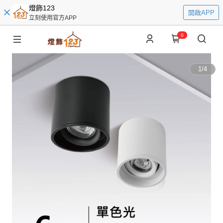
燈飾123
開啟APP
立刻使用官方APP
0
1
/
4