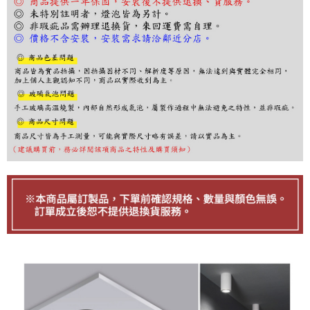
３．收到繳費通知簡訊後14天內，點擊此簡訊中的連結，可透過四大超商／
ATM／網路銀行／等多元方式進行付款，方視為交易完成。
※ 請注意：結帳手續完成當下不需立刻繳費，但若您需要取消訂單，請聯絡
購買商品的店家。未經商家同意取消之訂單仍視為有效，需透過AFTEE先享
後付繳納相關費用。
※ 交易是否成功請以「AFTEE先享後付 」之結帳頁面顯示為準，若有關於
是否繳費成功／繳費後需取消欲退款等相關疑問，請聯繫「AFTEE先享後付
客戶支援中心」
https://netprotections.freshdesk.com/support/home
【注意事項】
１．透過由恩沛科技股份有限公司提供之「AFTEE先享後付」服務完成之交
易，需依本服務之必要範圍內提供個人資料，並將交易相關給付款項請求債
權轉讓予恩沛科技股份有限公司。
２．關於個人資料處理事宜，請瀏覽以下網址：
https://aftee.tw/terms/#terms3
３．未成年的使用者請事先徵得法定代理人或監護人之同意方可使用
「AFTEE先享後付」，若未經同意申辦者引起之損失，本公司不負相關責
任。
４．使用「AFTEE先享後付」時，將依據個別帳號之用戶狀況，依本公司即
時審查核予不同之上限額度；若仍有額度不足之情形，本公司將視審查結果
請求用戶進行身份認證。
５．嚴禁一人註冊多個帳號或使用他人資訊註冊。若發現惡意使用之情形，
恩沛科技股份有限公司將有權停止該用戶之使用額度並採取法律行動。