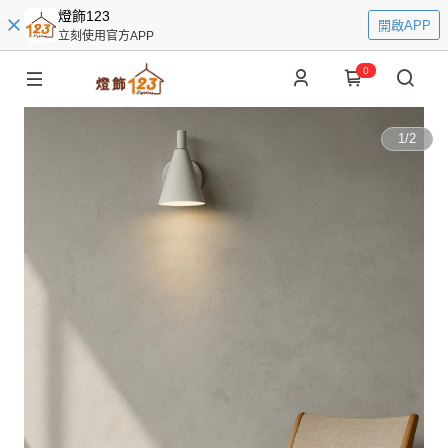
燈飾123
開啟APP
立刻使用官方APP
0
1
/
2