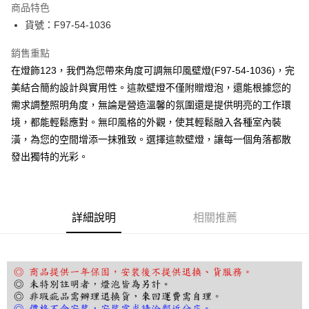
商品特色
街口支付
貨號：F97-54-1036
悠遊付
銷售重點
在燈飾123，我們為您帶來角度可調無印風壁燈(F97-54-1036)，完
Google Pay
美結合簡約設計與實用性。這款壁燈不僅附贈燈泡，還能根據您的
全盈+PAY
需求調整照明角度，無論是營造溫馨的氛圍還是提供明亮的工作環
境，都能輕鬆應對。無印風格的外觀，使其輕鬆融入各種室內裝
AFTEE先享後付
潢，為您的空間增添一抹雅致。選擇這款壁燈，讓每一個角落都散
相關說明
發出獨特的光彩。
【關於「AFTEE先享後付」】
ATM付款
AFTEE先享後付是「在收到商品之後才付款」的支付方式。 讓您購物簡單
便利好安心！
１．簡單：不需註冊會員、不需綁卡、不需儲值。
運送方式
２．便利：只要手機號碼，簡訊認證，即可結帳。
詳細說明
相關推薦
３．安心：先確認商品／服務後，再付款。
宅配
每筆NT$180，滿NT$5,000(含以上)免運費
【「AFTEE先享後付」結帳流程】
１．於結帳方式選擇「AFTEE先享後付」後，將跳轉至「AFTEE先享後付」
結帳頁面，進行簡訊認證並確認金額後，即可完成結帳。
２．訂單成立數日內，您將收到繳費通知簡訊。
３．收到繳費通知簡訊後14天內，點擊此簡訊中的連結，可透過四大超商／
ATM／網路銀行／等多元方式進行付款，方視為交易完成。