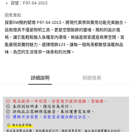
街口支付
貨號：F97-54-1013
悠遊付
銷售重點
探索5W簡約壁燈 F97-54-1013，將現代美學與實用功能完美融合。
Google Pay
這款燈具不僅是照明工具，更是空間裝飾的靈魂。簡約的設計風
全盈+PAY
格，讓它能輕鬆融入各種室內環境，無論是居家還是商業空間，皆
能展現其獨特魅力。選擇燈飾123，讓每一個角落都散發溫暖與品
AFTEE先享後付
味，為您的生活增添一抹柔和的光輝。
相關說明
【關於「AFTEE先享後付」】
ATM付款
AFTEE先享後付是「在收到商品之後才付款」的支付方式。 讓您購物簡單
便利好安心！
１．簡單：不需註冊會員、不需綁卡、不需儲值。
運送方式
詳細說明
相關推薦
２．便利：只要手機號碼，簡訊認證，即可結帳。
３．安心：先確認商品／服務後，再付款。
宅配
每筆NT$180，滿NT$5,000(含以上)免運費
【「AFTEE先享後付」結帳流程】
１．於結帳方式選擇「AFTEE先享後付」後，將跳轉至「AFTEE先享後付」
結帳頁面，進行簡訊認證並確認金額後，即可完成結帳。
２．訂單成立數日內，您將收到繳費通知簡訊。
３．收到繳費通知簡訊後14天內，點擊此簡訊中的連結，可透過四大超商／
ATM／網路銀行／等多元方式進行付款，方視為交易完成。
※ 請注意：結帳手續完成當下不需立刻繳費，但若您需要取消訂單，請聯絡