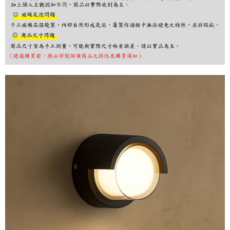
購買商品的店家。未經商家同意取消之訂單仍視為有效，需透過AFTEE先享
後付繳納相關費用。
※ 交易是否成功請以「AFTEE先享後付 」之結帳頁面顯示為準，若有關於
是否繳費成功／繳費後需取消欲退款等相關疑問，請聯繫「AFTEE先享後付
客戶支援中心」
https://netprotections.freshdesk.com/support/home
【注意事項】
１．透過由恩沛科技股份有限公司提供之「AFTEE先享後付」服務完成之交
易，需依本服務之必要範圍內提供個人資料，並將交易相關給付款項請求債
權轉讓予恩沛科技股份有限公司。
２．關於個人資料處理事宜，請瀏覽以下網址：
https://aftee.tw/terms/#terms3
３．未成年的使用者請事先徵得法定代理人或監護人之同意方可使用
「AFTEE先享後付」，若未經同意申辦者引起之損失，本公司不負相關責
任。
４．使用「AFTEE先享後付」時，將依據個別帳號之用戶狀況，依本公司即
時審查核予不同之上限額度；若仍有額度不足之情形，本公司將視審查結果
請求用戶進行身份認證。
５．嚴禁一人註冊多個帳號或使用他人資訊註冊。若發現惡意使用之情形，
恩沛科技股份有限公司將有權停止該用戶之使用額度並採取法律行動。