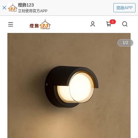
燈飾123
開啟APP
立刻使用官方APP
0
1
/
2