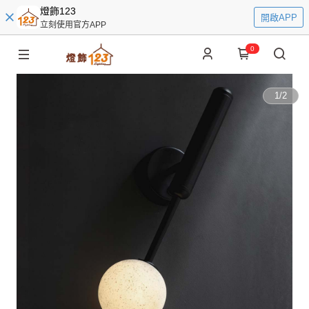
燈飾123
開啟APP
立刻使用官方APP
0
1
/
2