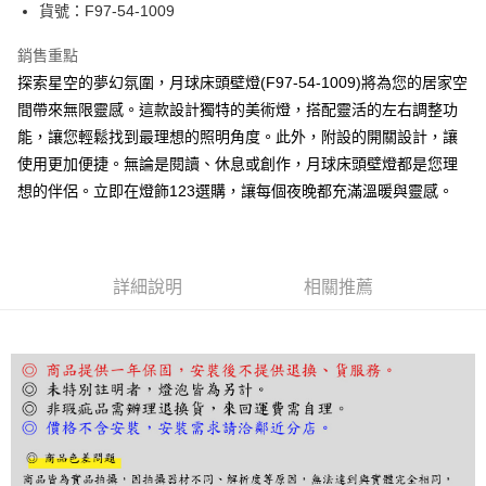
街口支付
貨號：F97-54-1009
悠遊付
銷售重點
探索星空的夢幻氛圍，月球床頭壁燈(F97-54-1009)將為您的居家空
Google Pay
間帶來無限靈感。這款設計獨特的美術燈，搭配靈活的左右調整功
全盈+PAY
能，讓您輕鬆找到最理想的照明角度。此外，附設的開關設計，讓
使用更加便捷。無論是閱讀、休息或創作，月球床頭壁燈都是您理
AFTEE先享後付
想的伴侶。立即在燈飾123選購，讓每個夜晚都充滿溫暖與靈感。
相關說明
【關於「AFTEE先享後付」】
ATM付款
AFTEE先享後付是「在收到商品之後才付款」的支付方式。 讓您購物簡單
便利好安心！
１．簡單：不需註冊會員、不需綁卡、不需儲值。
運送方式
詳細說明
相關推薦
２．便利：只要手機號碼，簡訊認證，即可結帳。
３．安心：先確認商品／服務後，再付款。
宅配
每筆NT$180，滿NT$5,000(含以上)免運費
【「AFTEE先享後付」結帳流程】
１．於結帳方式選擇「AFTEE先享後付」後，將跳轉至「AFTEE先享後付」
結帳頁面，進行簡訊認證並確認金額後，即可完成結帳。
２．訂單成立數日內，您將收到繳費通知簡訊。
３．收到繳費通知簡訊後14天內，點擊此簡訊中的連結，可透過四大超商／
ATM／網路銀行／等多元方式進行付款，方視為交易完成。
※ 請注意：結帳手續完成當下不需立刻繳費，但若您需要取消訂單，請聯絡