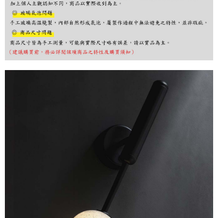
購買商品的店家。未經商家同意取消之訂單仍視為有效，需透過AFTEE先享
後付繳納相關費用。
※ 交易是否成功請以「AFTEE先享後付 」之結帳頁面顯示為準，若有關於
是否繳費成功／繳費後需取消欲退款等相關疑問，請聯繫「AFTEE先享後付
客戶支援中心」
https://netprotections.freshdesk.com/support/home
【注意事項】
１．透過由恩沛科技股份有限公司提供之「AFTEE先享後付」服務完成之交
易，需依本服務之必要範圍內提供個人資料，並將交易相關給付款項請求債
權轉讓予恩沛科技股份有限公司。
２．關於個人資料處理事宜，請瀏覽以下網址：
https://aftee.tw/terms/#terms3
３．未成年的使用者請事先徵得法定代理人或監護人之同意方可使用
「AFTEE先享後付」，若未經同意申辦者引起之損失，本公司不負相關責
任。
４．使用「AFTEE先享後付」時，將依據個別帳號之用戶狀況，依本公司即
時審查核予不同之上限額度；若仍有額度不足之情形，本公司將視審查結果
請求用戶進行身份認證。
５．嚴禁一人註冊多個帳號或使用他人資訊註冊。若發現惡意使用之情形，
恩沛科技股份有限公司將有權停止該用戶之使用額度並採取法律行動。