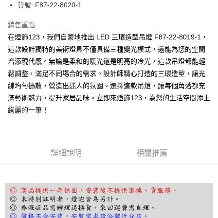
街口支付
貨號: F87-22-8020-1
悠遊付
銷售重點
在燈飾123，我們自豪地推出 LED 三環造型吊燈 F87-22-8019-1，
Google Pay
這款設計獨特的美術燈具不僅具備三種變光模式，還能為您的空間
全盈+PAY
增添現代感。無論是柔和的暖光還是明亮的冷光，這款吊燈都能輕
鬆調整，滿足不同場合的需求。設計師精心打造的三環造型，讓光
AFTEE先享後付
線均勻擴散，營造出迷人的氛圍。選擇這款吊燈，讓每個角落都充
相關說明
滿藝術魅力，提升家居品味。立即來燈飾123，為您的生活空間添上
【關於「AFTEE先享後付」】
ATM付款
AFTEE先享後付是「在收到商品之後才付款」的支付方式。 讓您購物簡單
絢麗的一筆！
便利好安心！
１．簡單：不需註冊會員、不需綁卡、不需儲值。
運送方式
２．便利：只要手機號碼，簡訊認證，即可結帳。
３．安心：先確認商品／服務後，再付款。
宅配
詳細說明
相關推薦
每筆NT$180，滿NT$5,000(含以上)免運費
【「AFTEE先享後付」結帳流程】
１．於結帳方式選擇「AFTEE先享後付」後，將跳轉至「AFTEE先享後付」
結帳頁面，進行簡訊認證並確認金額後，即可完成結帳。
２．訂單成立數日內，您將收到繳費通知簡訊。
３．收到繳費通知簡訊後14天內，點擊此簡訊中的連結，可透過四大超商／
ATM／網路銀行／等多元方式進行付款，方視為交易完成。
※ 請注意：結帳手續完成當下不需立刻繳費，但若您需要取消訂單，請聯絡