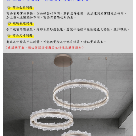
購買商品的店家。未經商家同意取消之訂單仍視為有效，需透過AFTEE先享
後付繳納相關費用。
※ 交易是否成功請以「AFTEE先享後付 」之結帳頁面顯示為準，若有關於
是否繳費成功／繳費後需取消欲退款等相關疑問，請聯繫「AFTEE先享後付
客戶支援中心」
https://netprotections.freshdesk.com/support/home
【注意事項】
１．透過由恩沛科技股份有限公司提供之「AFTEE先享後付」服務完成之交
易，需依本服務之必要範圍內提供個人資料，並將交易相關給付款項請求債
權轉讓予恩沛科技股份有限公司。
２．關於個人資料處理事宜，請瀏覽以下網址：
https://aftee.tw/terms/#terms3
３．未成年的使用者請事先徵得法定代理人或監護人之同意方可使用
「AFTEE先享後付」，若未經同意申辦者引起之損失，本公司不負相關責
任。
４．使用「AFTEE先享後付」時，將依據個別帳號之用戶狀況，依本公司即
時審查核予不同之上限額度；若仍有額度不足之情形，本公司將視審查結果
請求用戶進行身份認證。
５．嚴禁一人註冊多個帳號或使用他人資訊註冊。若發現惡意使用之情形，
恩沛科技股份有限公司將有權停止該用戶之使用額度並採取法律行動。