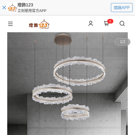
燈飾123
開啟APP
立刻使用官方APP
0
1
/
2