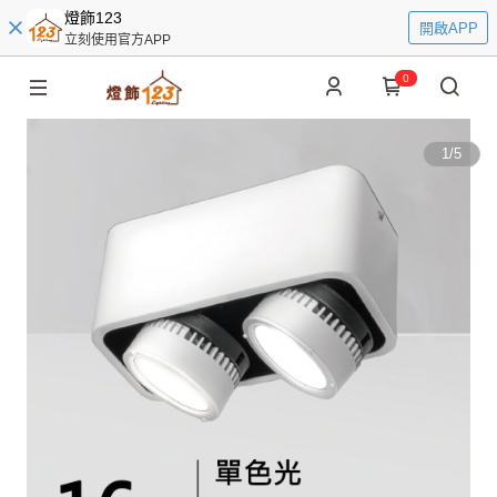
燈飾123
開啟APP
立刻使用官方APP
0
1
/
5