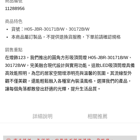
商品編號
LINE Pay
11288956
Apple Pay
商品特色
街口支付
貨號：H05-JBR-30171B/W、30172B/W
本商品屬訂製品，不提供退換貨服務，下單前請確認規格
悠遊付
銷售重點
Google Pay
在燈飾123，我們推出的圓角方形吸頂筒燈 H05-JBR-30171B/W、
全盈+PAY
30172B/W，完美融合現代設計與實用功能。這款LED吸頂筒燈具備
高效能照明，為您的居家空間增添明亮與溫馨的氛圍。其流線型外
AFTEE先享後付
觀不僅美觀，還能輕鬆融入各種室內裝潢風格。選擇我們的產品，
相關說明
讓每個角落都散發出舒適的光輝，提升生活品質。
【關於「AFTEE先享後付」】
ATM付款
AFTEE先享後付是「在收到商品之後才付款」的支付方式。 讓您購物簡單
便利好安心！
１．簡單：不需註冊會員、不需綁卡、不需儲值。
運送方式
２．便利：只要手機號碼，簡訊認證，即可結帳。
詳細說明
相關推薦
３．安心：先確認商品／服務後，再付款。
宅配
每筆NT$180，滿NT$5,000(含以上)免運費
【「AFTEE先享後付」結帳流程】
１．於結帳方式選擇「AFTEE先享後付」後，將跳轉至「AFTEE先享後付」
結帳頁面，進行簡訊認證並確認金額後，即可完成結帳。