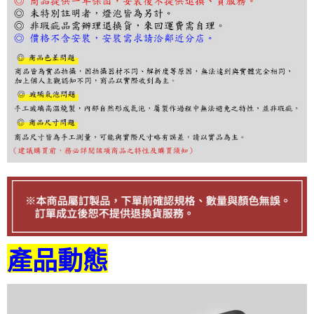
２．訂單成立數日內，您將收到繳費通知簡訊。
３．收到繳費通知簡訊後14天內，點擊此簡訊中的連結，可透過四大超商／
ATM／網路銀行／等多元方式進行付款，方視為交易完成。
※ 請注意：結帳手續完成當下不需立刻繳費，但若您需要取消訂單，請聯絡
購買商品的店家。未經商家同意取消之訂單仍視為有效，需透過AFTEE先享
後付繳納相關費用。
※ 交易是否成功請以「AFTEE先享後付 」之結帳頁面顯示為準，若有關於
是否繳費成功／繳費後需取消欲退款等相關疑問，請聯繫「AFTEE先享後付
客戶支援中心」
https://netprotections.freshdesk.com/support/home
【注意事項】
１．透過由恩沛科技股份有限公司提供之「AFTEE先享後付」服務完成之交
易，需依本服務之必要範圍內提供個人資料，並將交易相關給付款項請求債
權轉讓予恩沛科技股份有限公司。
２．關於個人資料處理事宜，請瀏覽以下網址：
https://aftee.tw/terms/#terms3
３．未成年的使用者請事先徵得法定代理人或監護人之同意方可使用
「AFTEE先享後付」，若未經同意申辦者引起之損失，本公司不負相關責
任。
４．使用「AFTEE先享後付」時，將依據個別帳號之用戶狀況，依本公司即
產品動態
時審查核予不同之上限額度；若仍有額度不足之情形，本公司將視審查結果
請求用戶進行身份認證。
５．嚴禁一人註冊多個帳號或使用他人資訊註冊。若發現惡意使用之情形，
恩沛科技股份有限公司將有權停止該用戶之使用額度並採取法律行動。