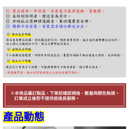
結帳頁面，進行簡訊認證並確認金額後，即可完成結帳。
２．訂單成立數日內，您將收到繳費通知簡訊。
３．收到繳費通知簡訊後14天內，點擊此簡訊中的連結，可透過四大超商／
ATM／網路銀行／等多元方式進行付款，方視為交易完成。
※ 請注意：結帳手續完成當下不需立刻繳費，但若您需要取消訂單，請聯絡
購買商品的店家。未經商家同意取消之訂單仍視為有效，需透過AFTEE先享
後付繳納相關費用。
※ 交易是否成功請以「AFTEE先享後付 」之結帳頁面顯示為準，若有關於
是否繳費成功／繳費後需取消欲退款等相關疑問，請聯繫「AFTEE先享後付
客戶支援中心」
https://netprotections.freshdesk.com/support/home
【注意事項】
１．透過由恩沛科技股份有限公司提供之「AFTEE先享後付」服務完成之交
易，需依本服務之必要範圍內提供個人資料，並將交易相關給付款項請求債
權轉讓予恩沛科技股份有限公司。
２．關於個人資料處理事宜，請瀏覽以下網址：
https://aftee.tw/terms/#terms3
３．未成年的使用者請事先徵得法定代理人或監護人之同意方可使用
「AFTEE先享後付」，若未經同意申辦者引起之損失，本公司不負相關責
任。
４．使用「AFTEE先享後付」時，將依據個別帳號之用戶狀況，依本公司即
時審查核予不同之上限額度；若仍有額度不足之情形，本公司將視審查結果
產品動態
請求用戶進行身份認證。
５．嚴禁一人註冊多個帳號或使用他人資訊註冊。若發現惡意使用之情形，
恩沛科技股份有限公司將有權停止該用戶之使用額度並採取法律行動。