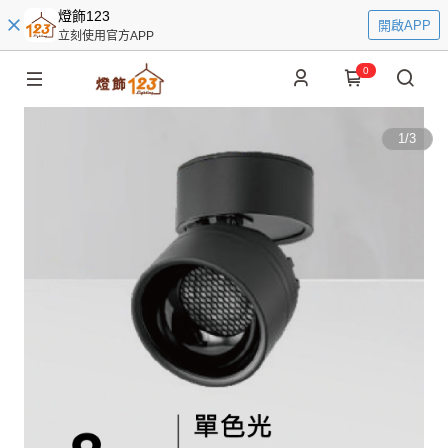
燈飾123
開啟APP
立刻使用官方APP
0
1
/
3