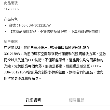
商品編號
LINE Pay
11288302
Apple Pay
商品特色
街口支付
貨號：H05-JBR-30121B/W
【本商品屬訂製品，不提供退換貨服務，下單前請確認規格】
悠遊付
銷售重點
Google Pay
在燈飾123，我們自豪地推出LED蜂巢吸頂筒燈H05-JBR-
全盈+PAY
30121B/W，為您的居家空間帶來現代而優雅的照明解決方案。這款
筒燈以其先進的LED技術，不僅節能環保，還能提供均勻而柔和的
AFTEE先享後付
光線，完美照亮每個角落。無論是客廳、餐廳還是辦公室，H05-
相關說明
JBR-30121B/W都能為您創造舒適的氛圍。選擇我們的產品，讓您
【關於「AFTEE先享後付」】
ATM付款
AFTEE先享後付是「在收到商品之後才付款」的支付方式。 讓您購物簡單
的空間更添風格與品味。
便利好安心！
１．簡單：不需註冊會員、不需綁卡、不需儲值。
運送方式
２．便利：只要手機號碼，簡訊認證，即可結帳。
３．安心：先確認商品／服務後，再付款。
宅配
詳細說明
相關推薦
每筆NT$180，滿NT$5,000(含以上)免運費
【「AFTEE先享後付」結帳流程】
１．於結帳方式選擇「AFTEE先享後付」後，將跳轉至「AFTEE先享後付」