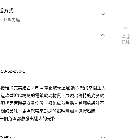
送方式
5,000免運
清除
紀錄
次付款
3-52-230-1
優雅的完美結合，E14 電鍍玻璃壁燈 將為您的空間注入
。這款壁燈以精緻的電鍍玻璃材質，展現出獨特的光影效
是現代居家還是商業空間，都能成為焦點。其簡約設計不
y
空間的品味，更為您帶來舒適的照明體驗。選擇燈飾
每一個角落都散發出迷人的光彩。
享後付