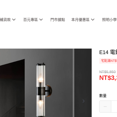
補貨款
百元專區
門市據點
本月優惠區
照明小學
E14 電
宅配滿NT$
NT$5,850
NT$3,
數量