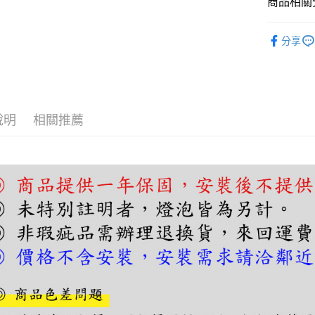
商品相關分
【關於「A
ATM付款
AFTEE
壁燈｜床
便利好安
分享
１．簡單
２．便利
運送方式
３．安心
宅配
【「AFT
每筆NT$1
１．於結帳
付」結帳
說明
相關推薦
２．訂單
３．收到繳
／ATM／
※ 請注意
絡購買商品
先享後付
※ 交易是
是否繳費成
付客戶支
【注意事
１．透過由
交易，需
求債權轉
２．關於