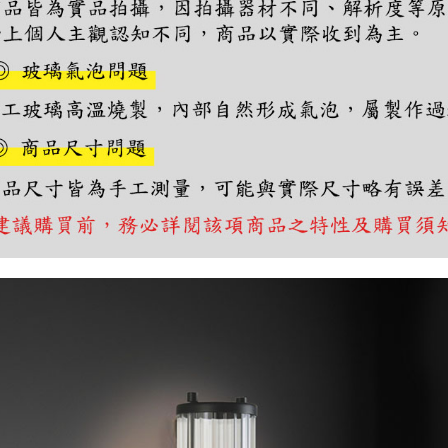
https://aft
３．未成
「AFTE
任。
４．使用「
即時審查
結果請求
５．嚴禁
形，恩沛
動。