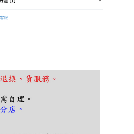
類 (1)
FTEE先享後付」】
先享後付是「在收到商品之後才付款」的支付方式。 讓您購物簡單
頭、玄關
工業復古
心！
客服
：不需註冊會員、不需綁卡、不需儲值。
：只要手機號碼，簡訊認證，即可結帳。
：先確認商品／服務後，再付款。
EE先享後付」結帳流程】
80，滿NT$5,000(含以上)免運費
方式選擇「AFTEE先享後付」後，將跳轉至「AFTEE先享後
頁面，進行簡訊認證並確認金額後，即可完成結帳。
成立數日內，您將收到繳費通知簡訊。
費通知簡訊後14天內，點擊此簡訊中的連結，可透過四大超商
網路銀行／等多元方式進行付款，方視為交易完成。
：結帳手續完成當下不需立刻繳費，但若您需要取消訂單，請聯
的店家。未經商家同意取消之訂單仍視為有效，需透過AFTEE
繳納相關費用。
否成功請以「AFTEE先享後付 」之結帳頁面顯示為準，若有關於
功／繳費後需取消欲退款等相關疑問，請聯繫「AFTEE先享後
援中心」
https://netprotections.freshdesk.com/support/home
項】
恩沛科技股份有限公司提供之「AFTEE先享後付」服務完成之
依本服務之必要範圍內提供個人資料，並將交易相關給付款項請
讓予恩沛科技股份有限公司。
個人資料處理事宜，請瀏覽以下網址：