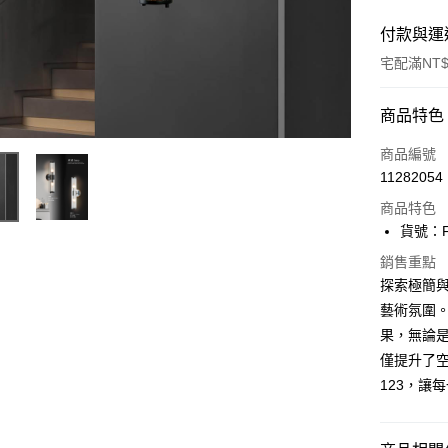
付款與運
宅配滿NT$
付款方式
商品特色
信用卡一
商品編號
11282054
LINE Pay
商品特色
Apple Pay
貨號：F1
街口支付
銷售重點
探索極簡與
悠遊付
藝術氛圍
果，無論
Google Pa
僅提升了
全盈+PAY
123，讓
AFTEE先
相關說明