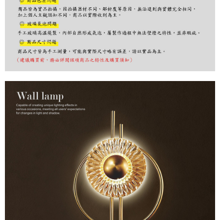
購買商品的店家。未經商家同意取消之訂單仍視為有效，需透過AFTEE先享
後付繳納相關費用。
※ 交易是否成功請以「AFTEE先享後付 」之結帳頁面顯示為準，若有關於
是否繳費成功／繳費後需取消欲退款等相關疑問，請聯繫「AFTEE先享後付
客戶支援中心」
https://netprotections.freshdesk.com/support/home
【注意事項】
１．透過由恩沛科技股份有限公司提供之「AFTEE先享後付」服務完成之交
易，需依本服務之必要範圍內提供個人資料，並將交易相關給付款項請求債
權轉讓予恩沛科技股份有限公司。
２．關於個人資料處理事宜，請瀏覽以下網址：
https://aftee.tw/terms/#terms3
３．未成年的使用者請事先徵得法定代理人或監護人之同意方可使用
「AFTEE先享後付」，若未經同意申辦者引起之損失，本公司不負相關責
任。
４．使用「AFTEE先享後付」時，將依據個別帳號之用戶狀況，依本公司即
時審查核予不同之上限額度；若仍有額度不足之情形，本公司將視審查結果
請求用戶進行身份認證。
５．嚴禁一人註冊多個帳號或使用他人資訊註冊。若發現惡意使用之情形，
恩沛科技股份有限公司將有權停止該用戶之使用額度並採取法律行動。