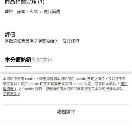
商品相關分類 (1)
壁燈｜床頭、玄關
現代簡約
評價
喜歡這個商品嗎？購買後給他一個好評吧
本分類熱銷
全站排行
本網站中使用 cookie，欲查詢有關本網站使用 cookie 方式之詳情，及若您不希
熱門標籤
望在電腦上使用 cookie 時應如何變更電腦的 cookie 設定，請參閱本網站「
隱私
權條款
」之 Cookie 聲明。您繼續使用本網站即表示您同意本公司得按本網站使
用條款之 Cookie 聲明使用 cookie。
了解更多 >
我知道了