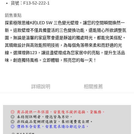
街口支付
貨號：F13-52-222-1
悠遊付
銷售重點
探索極限思維K的LED 5W 三色變光壁燈，讓您的空間瞬間煥然一
Google Pay
新。這款壁燈不僅具備靈活的三色變換功能，還能隨心所欲調整氛
全盈+PAY
圍，無論是溫馨的家庭聚會還是靜謐的獨處時光，都能完美搭配。
其精緻設計與高效能照明技術，為每個角落帶來柔和而舒適的光
AFTEE先享後付
線。選擇燈飾123，讓這盞壁燈成為您家居中的亮點，提升生活品
相關說明
味，創造獨特風格。立即體驗，照亮您的每一天！
【關於「AFTEE先享後付」】
ATM付款
AFTEE先享後付是「在收到商品之後才付款」的支付方式。 讓您購物簡單
便利好安心！
１．簡單：不需註冊會員、不需綁卡、不需儲值。
運送方式
２．便利：只要手機號碼，簡訊認證，即可結帳。
詳細說明
相關推薦
３．安心：先確認商品／服務後，再付款。
宅配
每筆NT$180，滿NT$5,000(含以上)免運費
【「AFTEE先享後付」結帳流程】
１．於結帳方式選擇「AFTEE先享後付」後，將跳轉至「AFTEE先享後付」
結帳頁面，進行簡訊認證並確認金額後，即可完成結帳。
２．訂單成立數日內，您將收到繳費通知簡訊。
３．收到繳費通知簡訊後14天內，點擊此簡訊中的連結，可透過四大超商／
ATM／網路銀行／等多元方式進行付款，方視為交易完成。
※ 請注意：結帳手續完成當下不需立刻繳費，但若您需要取消訂單，請聯絡