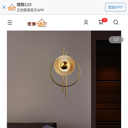
燈飾123
開啟APP
立刻使用官方APP
0
1
/
2