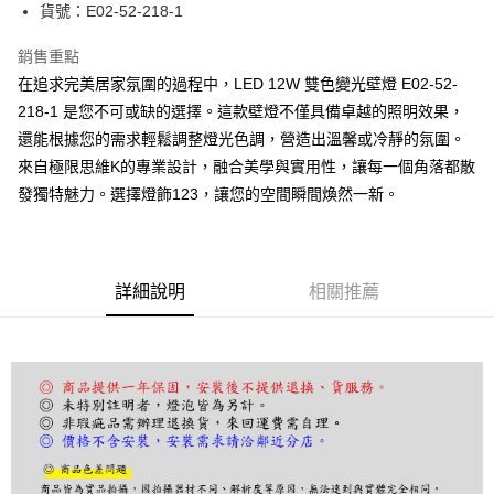
街口支付
貨號：E02-52-218-1
悠遊付
銷售重點
在追求完美居家氛圍的過程中，LED 12W 雙色變光壁燈 E02-52-
Google Pay
218-1 是您不可或缺的選擇。這款壁燈不僅具備卓越的照明效果，
全盈+PAY
還能根據您的需求輕鬆調整燈光色調，營造出溫馨或冷靜的氛圍。
來自極限思維K的專業設計，融合美學與實用性，讓每一個角落都散
AFTEE先享後付
發獨特魅力。選擇燈飾123，讓您的空間瞬間煥然一新。
相關說明
【關於「AFTEE先享後付」】
ATM付款
AFTEE先享後付是「在收到商品之後才付款」的支付方式。 讓您購物簡單
便利好安心！
１．簡單：不需註冊會員、不需綁卡、不需儲值。
運送方式
詳細說明
相關推薦
２．便利：只要手機號碼，簡訊認證，即可結帳。
３．安心：先確認商品／服務後，再付款。
宅配
每筆NT$180，滿NT$5,000(含以上)免運費
【「AFTEE先享後付」結帳流程】
１．於結帳方式選擇「AFTEE先享後付」後，將跳轉至「AFTEE先享後付」
結帳頁面，進行簡訊認證並確認金額後，即可完成結帳。
２．訂單成立數日內，您將收到繳費通知簡訊。
３．收到繳費通知簡訊後14天內，點擊此簡訊中的連結，可透過四大超商／
ATM／網路銀行／等多元方式進行付款，方視為交易完成。
※ 請注意：結帳手續完成當下不需立刻繳費，但若您需要取消訂單，請聯絡