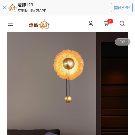
燈飾123
開啟APP
立刻使用官方APP
0
1
/
2