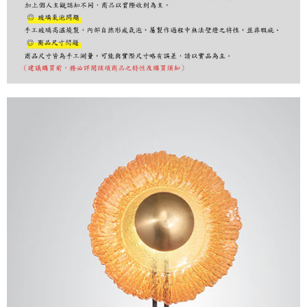
購買商品的店家。未經商家同意取消之訂單仍視為有效，需透過AFTEE先享
後付繳納相關費用。
※ 交易是否成功請以「AFTEE先享後付 」之結帳頁面顯示為準，若有關於
是否繳費成功／繳費後需取消欲退款等相關疑問，請聯繫「AFTEE先享後付
客戶支援中心」
https://netprotections.freshdesk.com/support/home
【注意事項】
１．透過由恩沛科技股份有限公司提供之「AFTEE先享後付」服務完成之交
易，需依本服務之必要範圍內提供個人資料，並將交易相關給付款項請求債
權轉讓予恩沛科技股份有限公司。
２．關於個人資料處理事宜，請瀏覽以下網址：
https://aftee.tw/terms/#terms3
３．未成年的使用者請事先徵得法定代理人或監護人之同意方可使用
「AFTEE先享後付」，若未經同意申辦者引起之損失，本公司不負相關責
任。
４．使用「AFTEE先享後付」時，將依據個別帳號之用戶狀況，依本公司即
時審查核予不同之上限額度；若仍有額度不足之情形，本公司將視審查結果
請求用戶進行身份認證。
５．嚴禁一人註冊多個帳號或使用他人資訊註冊。若發現惡意使用之情形，
恩沛科技股份有限公司將有權停止該用戶之使用額度並採取法律行動。