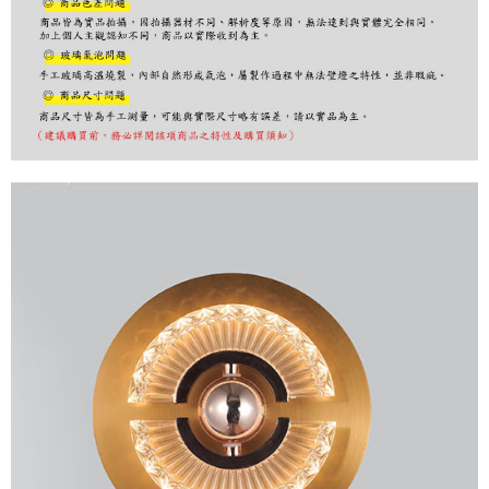
購買商品的店家。未經商家同意取消之訂單仍視為有效，需透過AFTEE先享
後付繳納相關費用。
※ 交易是否成功請以「AFTEE先享後付 」之結帳頁面顯示為準，若有關於
是否繳費成功／繳費後需取消欲退款等相關疑問，請聯繫「AFTEE先享後付
客戶支援中心」
https://netprotections.freshdesk.com/support/home
【注意事項】
１．透過由恩沛科技股份有限公司提供之「AFTEE先享後付」服務完成之交
易，需依本服務之必要範圍內提供個人資料，並將交易相關給付款項請求債
權轉讓予恩沛科技股份有限公司。
２．關於個人資料處理事宜，請瀏覽以下網址：
https://aftee.tw/terms/#terms3
３．未成年的使用者請事先徵得法定代理人或監護人之同意方可使用
「AFTEE先享後付」，若未經同意申辦者引起之損失，本公司不負相關責
任。
４．使用「AFTEE先享後付」時，將依據個別帳號之用戶狀況，依本公司即
時審查核予不同之上限額度；若仍有額度不足之情形，本公司將視審查結果
請求用戶進行身份認證。
５．嚴禁一人註冊多個帳號或使用他人資訊註冊。若發現惡意使用之情形，
恩沛科技股份有限公司將有權停止該用戶之使用額度並採取法律行動。