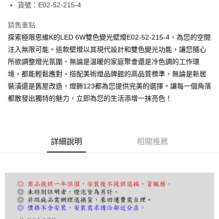
街口支付
貨號：E02-52-215-4
悠遊付
銷售重點
探索極限思維K的LED 6W雙色變光壁燈E02-52-215-4，為您的空間
Google Pay
注入無限可能。這款壁燈以其現代設計和雙色變光功能，讓您隨心
全盈+PAY
所欲調整燈光氛圍，無論是溫暖的家庭聚會還是冷色調的工作環
境，都能輕鬆應對。搭配美術燈品牌館的高品質標準，無論是新居
AFTEE先享後付
裝潢還是舊屋改造，燈飾123都為您提供完美的選擇。讓每一個角落
相關說明
都散發出獨特的魅力，立即為您的生活添增一抹亮色！
【關於「AFTEE先享後付」】
ATM付款
AFTEE先享後付是「在收到商品之後才付款」的支付方式。 讓您購物簡單
便利好安心！
１．簡單：不需註冊會員、不需綁卡、不需儲值。
運送方式
２．便利：只要手機號碼，簡訊認證，即可結帳。
詳細說明
相關推薦
３．安心：先確認商品／服務後，再付款。
宅配
每筆NT$180，滿NT$5,000(含以上)免運費
【「AFTEE先享後付」結帳流程】
１．於結帳方式選擇「AFTEE先享後付」後，將跳轉至「AFTEE先享後付」
結帳頁面，進行簡訊認證並確認金額後，即可完成結帳。
２．訂單成立數日內，您將收到繳費通知簡訊。
３．收到繳費通知簡訊後14天內，點擊此簡訊中的連結，可透過四大超商／
ATM／網路銀行／等多元方式進行付款，方視為交易完成。
※ 請注意：結帳手續完成當下不需立刻繳費，但若您需要取消訂單，請聯絡