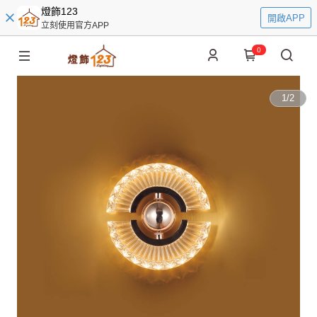
燈飾123
開啟APP
立刻使用官方APP
0
1
/
2