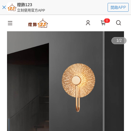
燈飾123
開啟APP
立刻使用官方APP
0
1
/
2