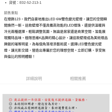
街口支付
貨號：E02-52-213-1
悠遊付
銷售重點
在燈飾123，我們自豪地推出LED 6W雙色變光壁燈，讓您的空間瞬
Google Pay
間煥然一新。這款壁燈不僅具備高效能的LED燈珠，還提供溫暖與
全盈+PAY
冷光兩種選擇，輕鬆調整氛圍，無論是居家還是商業空間，皆能展
現獨特品味。極限思維K品牌的精心設計，讓這款壁燈成為美術燈品
AFTEE先享後付
牌館的璀璨明星，為每個角落增添藝術感。選擇LED雙色變光壁
相關說明
燈，讓光影交錯，營造出專屬於您的理想空間。立即訂購，享受無
【關於「AFTEE先享後付」】
ATM付款
AFTEE先享後付是「在收到商品之後才付款」的支付方式。 讓您購物簡單
與倫比的照明體驗！
便利好安心！
１．簡單：不需註冊會員、不需綁卡、不需儲值。
運送方式
２．便利：只要手機號碼，簡訊認證，即可結帳。
３．安心：先確認商品／服務後，再付款。
宅配
詳細說明
相關推薦
每筆NT$180，滿NT$5,000(含以上)免運費
【「AFTEE先享後付」結帳流程】
１．於結帳方式選擇「AFTEE先享後付」後，將跳轉至「AFTEE先享後付」
結帳頁面，進行簡訊認證並確認金額後，即可完成結帳。
２．訂單成立數日內，您將收到繳費通知簡訊。
３．收到繳費通知簡訊後14天內，點擊此簡訊中的連結，可透過四大超商／
ATM／網路銀行／等多元方式進行付款，方視為交易完成。
※ 請注意：結帳手續完成當下不需立刻繳費，但若您需要取消訂單，請聯絡