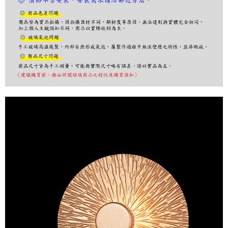
購買商品的店家。未經商家同意取消之訂單仍視為有效，需透過AFTEE先享
後付繳納相關費用。
※ 交易是否成功請以「AFTEE先享後付 」之結帳頁面顯示為準，若有關於
是否繳費成功／繳費後需取消欲退款等相關疑問，請聯繫「AFTEE先享後付
客戶支援中心」
https://netprotections.freshdesk.com/support/home
【注意事項】
１．透過由恩沛科技股份有限公司提供之「AFTEE先享後付」服務完成之交
易，需依本服務之必要範圍內提供個人資料，並將交易相關給付款項請求債
權轉讓予恩沛科技股份有限公司。
２．關於個人資料處理事宜，請瀏覽以下網址：
https://aftee.tw/terms/#terms3
３．未成年的使用者請事先徵得法定代理人或監護人之同意方可使用
「AFTEE先享後付」，若未經同意申辦者引起之損失，本公司不負相關責
任。
４．使用「AFTEE先享後付」時，將依據個別帳號之用戶狀況，依本公司即
時審查核予不同之上限額度；若仍有額度不足之情形，本公司將視審查結果
請求用戶進行身份認證。
５．嚴禁一人註冊多個帳號或使用他人資訊註冊。若發現惡意使用之情形，
恩沛科技股份有限公司將有權停止該用戶之使用額度並採取法律行動。