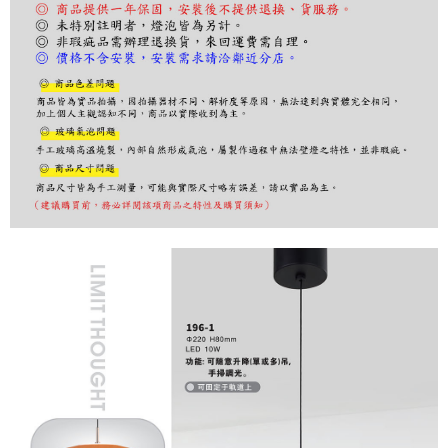
２．訂單成立數日內，您將收到繳費通知簡訊。
３．收到繳費通知簡訊後14天內，點擊此簡訊中的連結，可透過四大超商／
ATM／網路銀行／等多元方式進行付款，方視為交易完成。
※ 請注意：結帳手續完成當下不需立刻繳費，但若您需要取消訂單，請聯絡
購買商品的店家。未經商家同意取消之訂單仍視為有效，需透過AFTEE先享
後付繳納相關費用。
※ 交易是否成功請以「AFTEE先享後付 」之結帳頁面顯示為準，若有關於
是否繳費成功／繳費後需取消欲退款等相關疑問，請聯繫「AFTEE先享後付
客戶支援中心」
https://netprotections.freshdesk.com/support/home
【注意事項】
１．透過由恩沛科技股份有限公司提供之「AFTEE先享後付」服務完成之交
易，需依本服務之必要範圍內提供個人資料，並將交易相關給付款項請求債
權轉讓予恩沛科技股份有限公司。
２．關於個人資料處理事宜，請瀏覽以下網址：
https://aftee.tw/terms/#terms3
３．未成年的使用者請事先徵得法定代理人或監護人之同意方可使用
「AFTEE先享後付」，若未經同意申辦者引起之損失，本公司不負相關責
任。
４．使用「AFTEE先享後付」時，將依據個別帳號之用戶狀況，依本公司即
時審查核予不同之上限額度；若仍有額度不足之情形，本公司將視審查結果
請求用戶進行身份認證。
５．嚴禁一人註冊多個帳號或使用他人資訊註冊。若發現惡意使用之情形，
恩沛科技股份有限公司將有權停止該用戶之使用額度並採取法律行動。