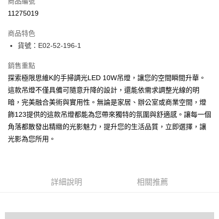
商品編號
LINE Pay
11275019
Apple Pay
商品特色
街口支付
貨號：E02-52-196-1
悠遊付
銷售重點
探索極限思維K的手掃調光LED 10W吊燈，讓您的空間瞬間升華。
Google Pay
這款吊燈不僅具備可隨意升降的設計，還能依需求調整光線的明
全盈+PAY
暗，完美融合美術與實用性。無論是家居、辦公室或商業空間，燈
飾123提供的這款吊燈都能為您帶來獨特的氛圍與舒適感。讓每一個
AFTEE先享後付
角落都散發出精緻的光影魅力，提升您的生活品質，立即選擇，讓
相關說明
光影為您所用。
【關於「AFTEE先享後付」】
ATM付款
AFTEE先享後付是「在收到商品之後才付款」的支付方式。 讓您購物簡單
便利好安心！
１．簡單：不需註冊會員、不需綁卡、不需儲值。
運送方式
２．便利：只要手機號碼，簡訊認證，即可結帳。
詳細說明
相關推薦
３．安心：先確認商品／服務後，再付款。
宅配
每筆NT$180，滿NT$5,000(含以上)免運費
【「AFTEE先享後付」結帳流程】
１．於結帳方式選擇「AFTEE先享後付」後，將跳轉至「AFTEE先享後付」
結帳頁面，進行簡訊認證並確認金額後，即可完成結帳。