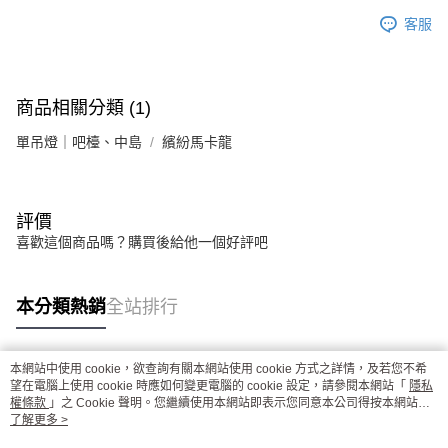
客服
商品相關分類 (1)
單吊燈｜吧檯、中島
繽紛馬卡龍
評價
喜歡這個商品嗎？購買後給他一個好評吧
本分類熱銷
全站排行
本網站中使用 cookie，欲查詢有關本網站使用 cookie 方式之詳情，及若您不希
熱門標籤
望在電腦上使用 cookie 時應如何變更電腦的 cookie 設定，請參閱本網站「
隱私
權條款
」之 Cookie 聲明。您繼續使用本網站即表示您同意本公司得按本網站使
用條款之 Cookie 聲明使用 cookie。
了解更多 >