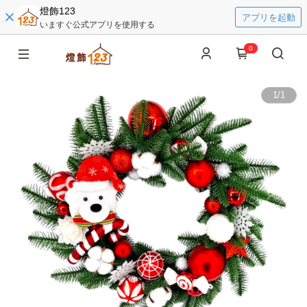
燈飾123
アプリを起動
いますぐ公式アプリを使用する
0
1
/
1