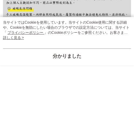
まで延長できます。
お支払期限は、ショップが請求した期日と、AFTEEで延長できる日数をも
とに計算されます。AFTEEで注文すると、商品を受け取るまで支払い期限
を延長できますが、商品を期限内に受け取れない場合があります（例：予
当サイトではCookieを使用しています。当サイトのCookie使用に関する詳細
や、Cookieを無効にしたい場合のブラウザでの設定方法については、当サイト
約商品や商品到着日が比較的遅い商品）。そのため、商品到着の有無に関
「
プライバシーポリシー
」のCookieポリシーをご参照ください。お客さま
わらず、AFTEEで指定された期限内にお支払いください。
が、当サイトを引き続き使用される場合、当社がサイト利用規約のCookieポリ
詳しく見る >
シーに基づいてCookieを使用することに同意したものとみなします。
二、支払い限度額
1.初回 AFTEEを ご利用の際に、認証結果及び当社の審査の結果に基づ
き、限度額が設定されます。
分かりました
2.決済金額は最低NT$20です。
3.現在、台湾の会員のみご利用いただけます。
三、利用規約「AFTEE代金後払い」（以下当サービスという）はネットプ
ロテクションズ（以下 AFTEE という）が提供し、AFTEEが代金を徴収し
ます。当サービスご利用の際に提供しなければならない個人情報（注文者
の氏名、電話番号、受取人の氏名、電話番号、受取人住所を含むがこれに
限らない）は、AFTEEに渡され当サービスで必要な範囲内で利用されま
す。AFTEEの個人情報の収集、処理、利用について、詳細はAFTEE公式ホ
ームページの『個人情報の収集、処理及び利用に関する声明』をご参照く
ださい（
https://aftee.tw/privacypolicy/
）。
AFTEEの初回ご利用の際に、審査を通過すれば、最高額がNT$10,000にな
ります。支払い期限を過ぎた場合、その金額に基づいて年利20%の遅延滞