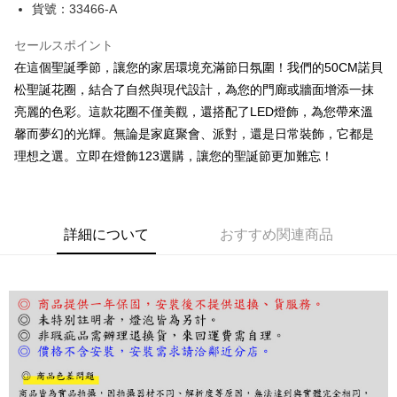
JKOPAY
貨號：33466-A
Easy Wallet
セールスポイント
在這個聖誕季節，讓您的家居環境充滿節日氛圍！我們的50CM諾貝
Google Pay
松聖誕花圈，結合了自然與現代設計，為您的門廊或牆面增添一抹
Plus Pay
亮麗的色彩。這款花圈不僅美觀，還搭配了LED燈飾，為您帶來溫
AFTEE代金後払い
馨而夢幻的光輝。無論是家庭聚會、派對，還是日常裝飾，它都是
説明
理想之選。立即在燈飾123選購，讓您的聖誕節更加難忘！
一、 AFTEE代金後払いについて
ATM払い
1.お支払い方法でAFTEE代金後払いを選択すると、携帯電話認証ウィンド
ウが表示されます。
2.SMSで認証してお支払い手続を進めてください。
配送方法
詳細について
おすすめ関連商品
3.注文するときのお支払いは不要です。商品はご指定の住所に配送されま
す。
宅配
4.ご注文が完了すると、携帯に支払い通知のSMSが届きます。アプリ会員
配送毎にNT$180、NT$5,000以上で送料無料
の場合は、AFTEE アプリプッシュ通知が届きます。
5.商品受け取り時のお支払いは不要です。商品を確かめてから、SMSまた
はアプリの通知に従って、4大コンビニ、またはATM/オンラインバンキン
グでお支払いください。
代金納付期限は最短で 14 日以内ですので、ご注意ください。AFTEE アプ
リをダウンロードして AFTEE 会員になるとお支払い期限を最長 45 日以内