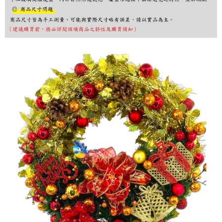
購買商品的店家。未經商家同意取消之訂單仍視為有效，需透過AFTEE先享
後付繳納相關費用。
※ 交易是否成功請以「AFTEE先享後付 」之結帳頁面顯示為準，若有關於
是否繳費成功／繳費後需取消欲退款等相關疑問，請聯繫「AFTEE先享後付
客戶支援中心」
https://netprotections.freshdesk.com/support/home
【注意事項】
１．透過由恩沛科技股份有限公司提供之「AFTEE先享後付」服務完成之交
易，需依本服務之必要範圍內提供個人資料，並將交易相關給付款項請求債
權轉讓予恩沛科技股份有限公司。
２．關於個人資料處理事宜，請瀏覽以下網址：
https://aftee.tw/terms/#terms3
３．未成年的使用者請事先徵得法定代理人或監護人之同意方可使用
「AFTEE先享後付」，若未經同意申辦者引起之損失，本公司不負相關責
任。
４．使用「AFTEE先享後付」時，將依據個別帳號之用戶狀況，依本公司即
時審查核予不同之上限額度；若仍有額度不足之情形，本公司將視審查結果
請求用戶進行身份認證。
５．嚴禁一人註冊多個帳號或使用他人資訊註冊。若發現惡意使用之情形，
恩沛科技股份有限公司將有權停止該用戶之使用額度並採取法律行動。