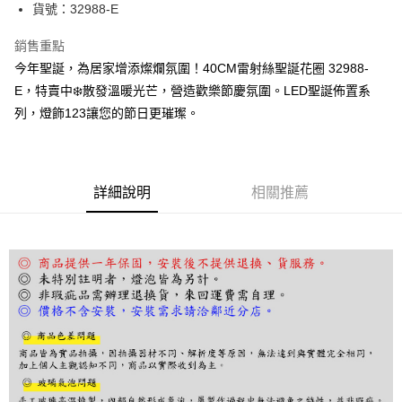
街口支付
貨號：32988-E
悠遊付
銷售重點
今年聖誕，為居家增添燦爛氛圍！40CM雷射絲聖誕花圈 32988-
Google Pay
E，特賣中❄️散發溫暖光芒，營造歡樂節慶氛圍。LED聖誕佈置系
全盈+PAY
列，燈飾123讓您的節日更璀璨。
AFTEE先享後付
相關說明
【關於「AFTEE先享後付」】
詳細說明
相關推薦
ATM付款
AFTEE先享後付是「在收到商品之後才付款」的支付方式。 讓您購物簡單
便利好安心！
１．簡單：不需註冊會員、不需綁卡、不需儲值。
運送方式
２．便利：只要手機號碼，簡訊認證，即可結帳。
３．安心：先確認商品／服務後，再付款。
宅配
每筆NT$180，滿NT$5,000(含以上)免運費
【「AFTEE先享後付」結帳流程】
１．於結帳方式選擇「AFTEE先享後付」後，將跳轉至「AFTEE先享後付」
結帳頁面，進行簡訊認證並確認金額後，即可完成結帳。
２．訂單成立數日內，您將收到繳費通知簡訊。
３．收到繳費通知簡訊後14天內，點擊此簡訊中的連結，可透過四大超商／
ATM／網路銀行／等多元方式進行付款，方視為交易完成。
※ 請注意：結帳手續完成當下不需立刻繳費，但若您需要取消訂單，請聯絡