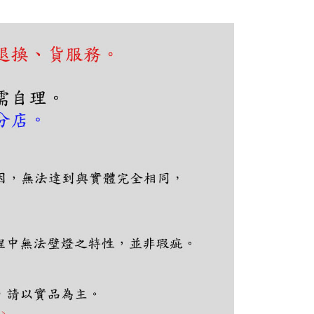
費通知簡訊後14天內，點擊此簡訊中的連結，可透過四大超商
網路銀行／等多元方式進行付款，方視為交易完成。
：結帳手續完成當下不需立刻繳費，但若您需要取消訂單，請聯
的店家。未經商家同意取消之訂單仍視為有效，需透過AFTEE
繳納相關費用。
否成功請以「AFTEE先享後付 」之結帳頁面顯示為準，若有關於
功／繳費後需取消欲退款等相關疑問，請聯繫「AFTEE先享後
援中心」
https://netprotections.freshdesk.com/support/home
項】
恩沛科技股份有限公司提供之「AFTEE先享後付」服務完成之
依本服務之必要範圍內提供個人資料，並將交易相關給付款項請
讓予恩沛科技股份有限公司。
個人資料處理事宜，請瀏覽以下網址：
ee.tw/terms/#terms3
年的使用者請事先徵得法定代理人或監護人之同意方可使用
E先享後付」，若未經同意申辦者引起之損失，本公司不負相關責
AFTEE先享後付」時，將依據個別帳號之用戶狀況，依本公司
核予不同之上限額度；若仍有額度不足之情形，本公司將視審查
用戶進行身份認證。
一人註冊多個帳號或使用他人資訊註冊。若發現惡意使用之情
科技股份有限公司將有權停止該用戶之使用額度並採取法律行