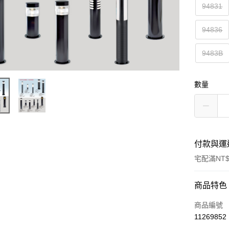
94831
94836
9483B
數量
付款與運
宅配滿NT$
付款方式
商品特色
信用卡一
商品編號
11269852
LINE Pay