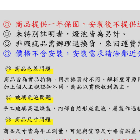
３．收到繳
／ATM／
※ 請注意
絡購買商品
先享後付
※ 交易是
是否繳費成
付客戶支
【注意事
１．透過由
交易，需
求債權轉
２．關於
https://aft
３．未成
「AFTE
任。
４．使用「
即時審查
結果請求
５．嚴禁
形，恩沛
動。