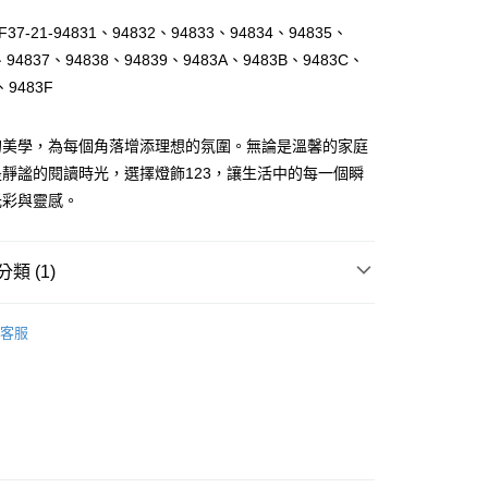
37-21-94831、94832、94833、94834、94835、
、94837、94838、94839、9483A、9483B、9483C、
、9483F
的美學，為每個角落增添理想的氛圍。無論是溫馨的家庭
y
靜謐的閱讀時光，選擇燈飾123，讓生活中的每一個瞬
光彩與靈感。
享後付
類 (1)
FTEE先享後付」】
先享後付是「在收到商品之後才付款」的支付方式。 讓您購物簡單
｜庭園照明
景觀步道燈、草皮燈
心！
客服
：不需註冊會員、不需綁卡、不需儲值。
：只要手機號碼，簡訊認證，即可結帳。
：先確認商品／服務後，再付款。
EE先享後付」結帳流程】
80，滿NT$5,000(含以上)免運費
方式選擇「AFTEE先享後付」後，將跳轉至「AFTEE先享後
頁面，進行簡訊認證並確認金額後，即可完成結帳。
成立數日內，您將收到繳費通知簡訊。