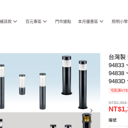
補貨款
百元專區
門市據點
本月優惠區
照明小學
台灣製 矮
94833
94838
9483D
宅配滿NT$
NT$2,364 
NT$1,
編號