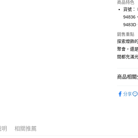
商品特色
Apple Pay
貨號： F
94836
街口支付
9483D
悠遊付
銷售重點
探索燈飾
Google Pa
聚會，還是
全盈+PAY
間都充滿
AFTEE先
相關說明
商品相關分
【關於「A
ATM付款
AFTEE
戶外燈具
便利好安
分享
１．簡單
２．便利
運送方式
３．安心
宅配
【「AFT
每筆NT$1
１．於結帳
付」結帳
說明
相關推薦
２．訂單