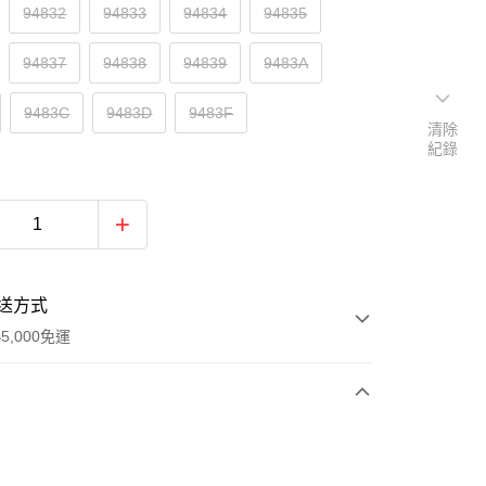
94832
94833
94834
94835
94837
94838
94839
9483A
9483C
9483D
9483F
清除
紀錄
送方式
5,000免運
次付款