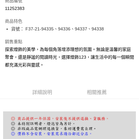
商品編號
LINE Pay
11252383
Apple Pay
商品特色
街口支付
貨號： F37-21-94335、94336、94337、94338
悠遊付
銷售重點
探索燈飾的美學，為每個角落增添理想的氛圍。無論是溫馨的家庭
Google Pay
聚會，還是靜謐的閱讀時光，選擇燈飾123，讓生活中的每一個瞬間
全盈+PAY
都充滿光彩與靈感。
AFTEE先享後付
相關說明
【關於「AFTEE先享後付」】
詳細說明
相關推薦
ATM付款
AFTEE先享後付是「在收到商品之後才付款」的支付方式。 讓您購物簡單
便利好安心！
１．簡單：不需註冊會員、不需綁卡、不需儲值。
運送方式
２．便利：只要手機號碼，簡訊認證，即可結帳。
３．安心：先確認商品／服務後，再付款。
宅配
每筆NT$180，滿NT$5,000(含以上)免運費
【「AFTEE先享後付」結帳流程】
１．於結帳方式選擇「AFTEE先享後付」後，將跳轉至「AFTEE先享後付」
結帳頁面，進行簡訊認證並確認金額後，即可完成結帳。