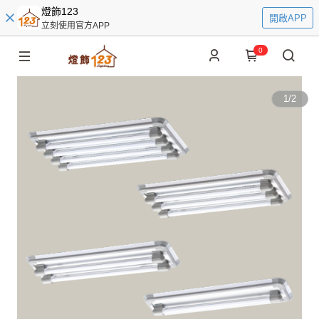
燈飾123
開啟APP
立刻使用官方APP
0
1
/
2