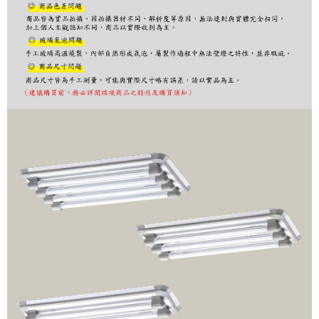
２．訂單成立數日內，您將收到繳費通知簡訊。
３．收到繳費通知簡訊後14天內，點擊此簡訊中的連結，可透過四大超商／
ATM／網路銀行／等多元方式進行付款，方視為交易完成。
※ 請注意：結帳手續完成當下不需立刻繳費，但若您需要取消訂單，請聯絡
購買商品的店家。未經商家同意取消之訂單仍視為有效，需透過AFTEE先享
後付繳納相關費用。
※ 交易是否成功請以「AFTEE先享後付 」之結帳頁面顯示為準，若有關於
是否繳費成功／繳費後需取消欲退款等相關疑問，請聯繫「AFTEE先享後付
客戶支援中心」
https://netprotections.freshdesk.com/support/home
【注意事項】
１．透過由恩沛科技股份有限公司提供之「AFTEE先享後付」服務完成之交
易，需依本服務之必要範圍內提供個人資料，並將交易相關給付款項請求債
權轉讓予恩沛科技股份有限公司。
２．關於個人資料處理事宜，請瀏覽以下網址：
https://aftee.tw/terms/#terms3
３．未成年的使用者請事先徵得法定代理人或監護人之同意方可使用
「AFTEE先享後付」，若未經同意申辦者引起之損失，本公司不負相關責
任。
４．使用「AFTEE先享後付」時，將依據個別帳號之用戶狀況，依本公司即
時審查核予不同之上限額度；若仍有額度不足之情形，本公司將視審查結果
請求用戶進行身份認證。
５．嚴禁一人註冊多個帳號或使用他人資訊註冊。若發現惡意使用之情形，
恩沛科技股份有限公司將有權停止該用戶之使用額度並採取法律行動。