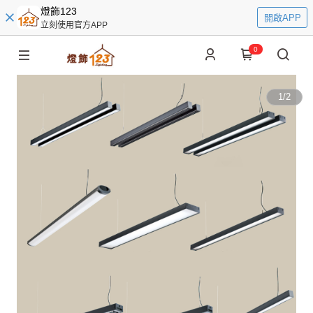
燈飾123
開啟APP
立刻使用官方APP
0
1
/
2