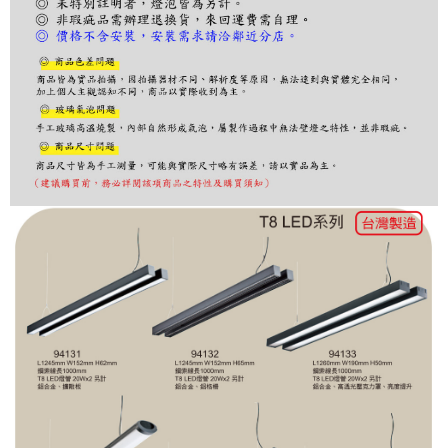
１．於結帳方式選擇「AFTEE先享後付」後，將跳轉至「AFTEE先享後付」
結帳頁面，進行簡訊認證並確認金額後，即可完成結帳。
２．訂單成立數日內，您將收到繳費通知簡訊。
３．收到繳費通知簡訊後14天內，點擊此簡訊中的連結，可透過四大超商／
ATM／網路銀行／等多元方式進行付款，方視為交易完成。
※ 請注意：結帳手續完成當下不需立刻繳費，但若您需要取消訂單，請聯絡
購買商品的店家。未經商家同意取消之訂單仍視為有效，需透過AFTEE先享
後付繳納相關費用。
※ 交易是否成功請以「AFTEE先享後付 」之結帳頁面顯示為準，若有關於
是否繳費成功／繳費後需取消欲退款等相關疑問，請聯繫「AFTEE先享後付
客戶支援中心」
https://netprotections.freshdesk.com/support/home
【注意事項】
１．透過由恩沛科技股份有限公司提供之「AFTEE先享後付」服務完成之交
易，需依本服務之必要範圍內提供個人資料，並將交易相關給付款項請求債
權轉讓予恩沛科技股份有限公司。
２．關於個人資料處理事宜，請瀏覽以下網址：
https://aftee.tw/terms/#terms3
３．未成年的使用者請事先徵得法定代理人或監護人之同意方可使用
「AFTEE先享後付」，若未經同意申辦者引起之損失，本公司不負相關責
任。
４．使用「AFTEE先享後付」時，將依據個別帳號之用戶狀況，依本公司即
時審查核予不同之上限額度；若仍有額度不足之情形，本公司將視審查結果
請求用戶進行身份認證。
５．嚴禁一人註冊多個帳號或使用他人資訊註冊。若發現惡意使用之情形，