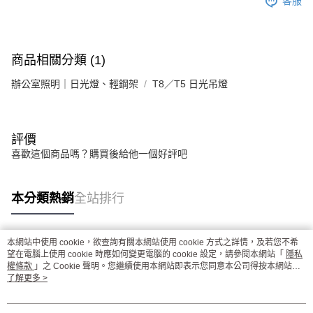
客服
商品相關分類 (1)
辦公室照明｜日光燈、輕鋼架
T8／T5 日光吊燈
評價
喜歡這個商品嗎？購買後給他一個好評吧
本分類熱銷
全站排行
本網站中使用 cookie，欲查詢有關本網站使用 cookie 方式之詳情，及若您不希
熱門標籤
望在電腦上使用 cookie 時應如何變更電腦的 cookie 設定，請參閱本網站「
隱私
權條款
」之 Cookie 聲明。您繼續使用本網站即表示您同意本公司得按本網站使
用條款之 Cookie 聲明使用 cookie。
了解更多 >