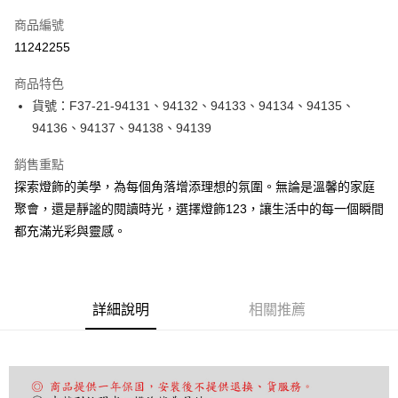
信用卡一次付款
商品編號
LINE Pay
11242255
Apple Pay
商品特色
街口支付
貨號：F37-21-94131、94132、94133、94134、94135、
94136、94137、94138、94139
悠遊付
銷售重點
Google Pay
探索燈飾的美學，為每個角落增添理想的氛圍。無論是溫馨的家庭
全盈+PAY
聚會，還是靜謐的閱讀時光，選擇燈飾123，讓生活中的每一個瞬間
都充滿光彩與靈感。
AFTEE先享後付
相關說明
【關於「AFTEE先享後付」】
ATM付款
AFTEE先享後付是「在收到商品之後才付款」的支付方式。 讓您購物簡單
便利好安心！
詳細說明
相關推薦
１．簡單：不需註冊會員、不需綁卡、不需儲值。
運送方式
２．便利：只要手機號碼，簡訊認證，即可結帳。
３．安心：先確認商品／服務後，再付款。
宅配
每筆NT$180，滿NT$5,000(含以上)免運費
【「AFTEE先享後付」結帳流程】