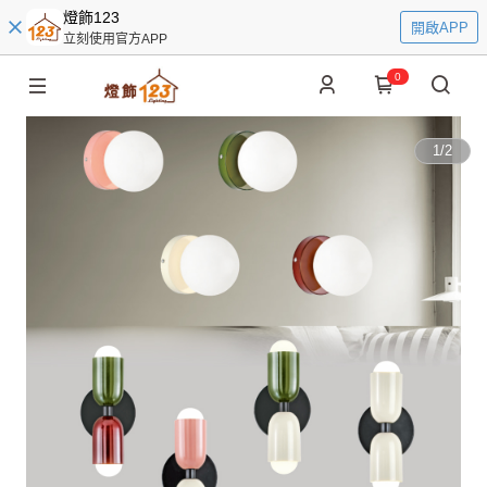
燈飾123
開啟APP
立刻使用官方APP
0
1
/
2