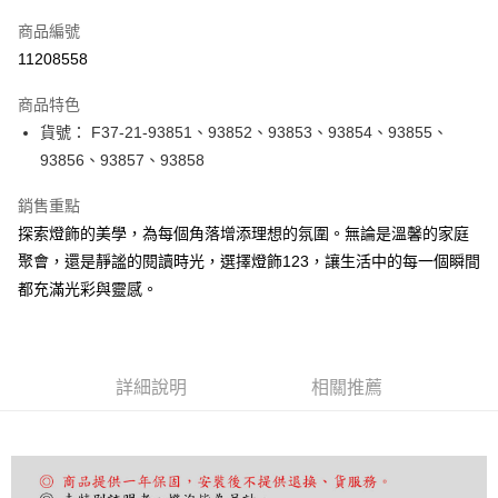
信用卡一次付款
商品編號
LINE Pay
11208558
Apple Pay
商品特色
街口支付
貨號： F37-21-93851、93852、93853、93854、93855、
93856、93857、93858
悠遊付
銷售重點
Google Pay
探索燈飾的美學，為每個角落增添理想的氛圍。無論是溫馨的家庭
全盈+PAY
聚會，還是靜謐的閱讀時光，選擇燈飾123，讓生活中的每一個瞬間
都充滿光彩與靈感。
AFTEE先享後付
相關說明
【關於「AFTEE先享後付」】
ATM付款
AFTEE先享後付是「在收到商品之後才付款」的支付方式。 讓您購物簡單
便利好安心！
詳細說明
相關推薦
１．簡單：不需註冊會員、不需綁卡、不需儲值。
運送方式
２．便利：只要手機號碼，簡訊認證，即可結帳。
３．安心：先確認商品／服務後，再付款。
宅配
每筆NT$180，滿NT$5,000(含以上)免運費
【「AFTEE先享後付」結帳流程】