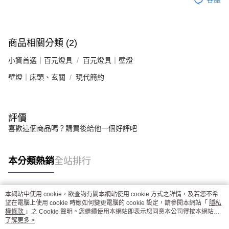
商品相關分類 (2)
小資首選｜百元燈具
百元燈具｜壁燈
壁燈｜床頭、玄關
現代簡約
評價
喜歡這個商品嗎？購買後給他一個好評吧
本分類熱銷
全站排行
本網站中使用 cookie，欲查詢有關本網站使用 cookie 方式之詳情，及若您不希
熱門標籤
望在電腦上使用 cookie 時應如何變更電腦的 cookie 設定，請參閱本網站「
隱私
權條款
」之 Cookie 聲明。您繼續使用本網站即表示您同意本公司得按本網站使
用條款之 Cookie 聲明使用 cookie。
了解更多 >