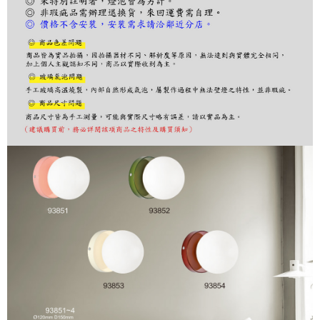
１．於結帳方式選擇「AFTEE先享後付」後，將跳轉至「AFTEE先享後付」
結帳頁面，進行簡訊認證並確認金額後，即可完成結帳。
２．訂單成立數日內，您將收到繳費通知簡訊。
３．收到繳費通知簡訊後14天內，點擊此簡訊中的連結，可透過四大超商／
ATM／網路銀行／等多元方式進行付款，方視為交易完成。
※ 請注意：結帳手續完成當下不需立刻繳費，但若您需要取消訂單，請聯絡
購買商品的店家。未經商家同意取消之訂單仍視為有效，需透過AFTEE先享
後付繳納相關費用。
※ 交易是否成功請以「AFTEE先享後付 」之結帳頁面顯示為準，若有關於
是否繳費成功／繳費後需取消欲退款等相關疑問，請聯繫「AFTEE先享後付
客戶支援中心」
https://netprotections.freshdesk.com/support/home
【注意事項】
１．透過由恩沛科技股份有限公司提供之「AFTEE先享後付」服務完成之交
易，需依本服務之必要範圍內提供個人資料，並將交易相關給付款項請求債
權轉讓予恩沛科技股份有限公司。
２．關於個人資料處理事宜，請瀏覽以下網址：
https://aftee.tw/terms/#terms3
３．未成年的使用者請事先徵得法定代理人或監護人之同意方可使用
「AFTEE先享後付」，若未經同意申辦者引起之損失，本公司不負相關責
任。
４．使用「AFTEE先享後付」時，將依據個別帳號之用戶狀況，依本公司即
時審查核予不同之上限額度；若仍有額度不足之情形，本公司將視審查結果
請求用戶進行身份認證。
５．嚴禁一人註冊多個帳號或使用他人資訊註冊。若發現惡意使用之情形，