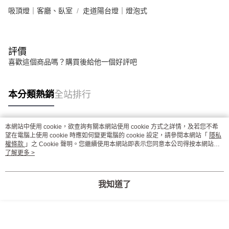
吸頂燈｜客廳、臥室
走道陽台燈｜燈泡式
評價
喜歡這個商品嗎？購買後給他一個好評吧
本分類熱銷
全站排行
本網站中使用 cookie，欲查詢有關本網站使用 cookie 方式之詳情，及若您不希
熱門標籤
望在電腦上使用 cookie 時應如何變更電腦的 cookie 設定，請參閱本網站「
隱私
權條款
」之 Cookie 聲明。您繼續使用本網站即表示您同意本公司得按本網站使
用條款之 Cookie 聲明使用 cookie。
了解更多 >
我知道了