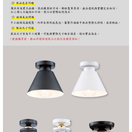
２．訂單成立數日內，您將收到繳費通知簡訊。
３．收到繳費通知簡訊後14天內，點擊此簡訊中的連結，可透過四大超商／
ATM／網路銀行／等多元方式進行付款，方視為交易完成。
※ 請注意：結帳手續完成當下不需立刻繳費，但若您需要取消訂單，請聯絡
購買商品的店家。未經商家同意取消之訂單仍視為有效，需透過AFTEE先享
後付繳納相關費用。
※ 交易是否成功請以「AFTEE先享後付 」之結帳頁面顯示為準，若有關於
是否繳費成功／繳費後需取消欲退款等相關疑問，請聯繫「AFTEE先享後付
客戶支援中心」
https://netprotections.freshdesk.com/support/home
【注意事項】
１．透過由恩沛科技股份有限公司提供之「AFTEE先享後付」服務完成之交
易，需依本服務之必要範圍內提供個人資料，並將交易相關給付款項請求債
權轉讓予恩沛科技股份有限公司。
２．關於個人資料處理事宜，請瀏覽以下網址：
https://aftee.tw/terms/#terms3
３．未成年的使用者請事先徵得法定代理人或監護人之同意方可使用
「AFTEE先享後付」，若未經同意申辦者引起之損失，本公司不負相關責
任。
４．使用「AFTEE先享後付」時，將依據個別帳號之用戶狀況，依本公司即
時審查核予不同之上限額度；若仍有額度不足之情形，本公司將視審查結果
請求用戶進行身份認證。
５．嚴禁一人註冊多個帳號或使用他人資訊註冊。若發現惡意使用之情形，
恩沛科技股份有限公司將有權停止該用戶之使用額度並採取法律行動。