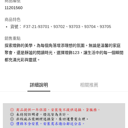
商品編號
LINE Pay
11201560
Apple Pay
商品特色
街口支付
貨號： F37-21-93701、93702、93703、93704、93705
悠遊付
銷售重點
探索燈飾的美學，為每個角落增添理想的氛圍。無論是溫馨的家庭
Google Pay
聚會，還是靜謐的閱讀時光，選擇燈飾123，讓生活中的每一個瞬間
全盈+PAY
都充滿光彩與靈感。
AFTEE先享後付
相關說明
【關於「AFTEE先享後付」】
詳細說明
相關推薦
ATM付款
AFTEE先享後付是「在收到商品之後才付款」的支付方式。 讓您購物簡單
便利好安心！
１．簡單：不需註冊會員、不需綁卡、不需儲值。
運送方式
２．便利：只要手機號碼，簡訊認證，即可結帳。
３．安心：先確認商品／服務後，再付款。
宅配
每筆NT$180，滿NT$5,000(含以上)免運費
【「AFTEE先享後付」結帳流程】
１．於結帳方式選擇「AFTEE先享後付」後，將跳轉至「AFTEE先享後付」
結帳頁面，進行簡訊認證並確認金額後，即可完成結帳。