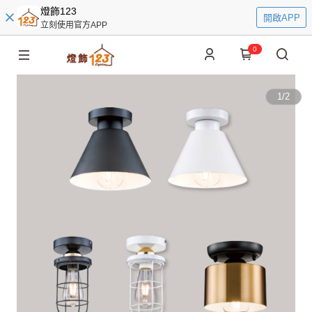
燈飾123
開啟APP
立刻使用官方APP
0
1
/
2