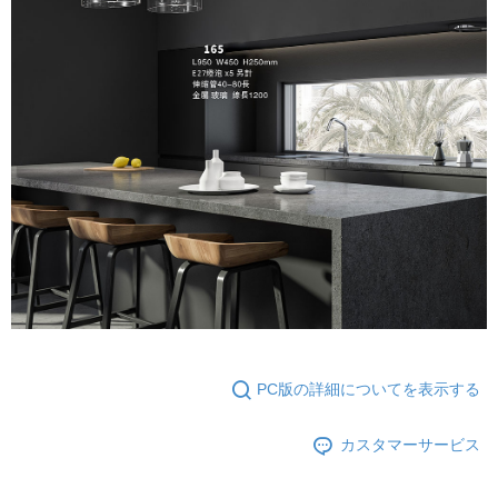
ります。支払い期限を過ぎた場合、その金額に基づいて年利20%の遅延滞
納金が加算されます。未成年の利用者は、事前に法定代理人または後見人
の同意を得ればAFTEEをご利用いただけます。
個人情報の処理、利用について疑問がある、または関連する法律の権利を
行使したい場合は、ネットプロテクションズ
cs_tw@netprotections.co.jp
にご連絡ください。上記に示した個人情報を、必要な購入注文書とあわせ
てAFTEEにご提供いただく、またはAFTEEにあなたの個人情報の収集、処
理、利用を許可することににご同意いただけない場合は、当サービスを選
択しないでください。
PC版の詳細についてを表示する
カスタマーサービス