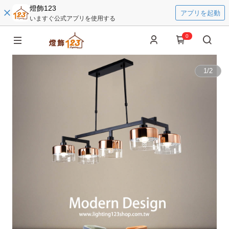
燈飾123
アプリを起動
いますぐ公式アプリを使用する
0
1
/
2