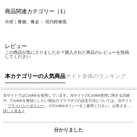
商品関連カテゴリー（1）
吊燈｜餐廳、餐桌
現代輕奢風
レビュー
この商品が気に入りましたか？購入された商品のレビューを投稿
してください
本カテゴリーの人気商品
サイト全体のランキング
当サイトではCookieを使用しています。当サイトのCookie使用に関する詳細
人気タグ
や、Cookieを無効にしたい場合のブラウザでの設定方法については、当サイト
「
プライバシーポリシー
」のCookieポリシーをご参照ください。お客さま
が、当サイトを引き続き使用される場合、当社がサイト利用規約のCookieポリ
詳しく見る >
シーに基づいてCookieを使用することに同意したものとみなします。
分かりました