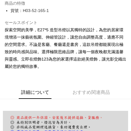
商品の特徴
JKOPAY
貨號：H03-52-165-1
Easy Wallet
セールスポイント
探索空間的美學，E27*5 造型吊燈以其獨特的設計，為您的居家環
Google Pay
境增添一抹藝術氛圍。伸縮管設計，讓您自由調整高度，適應不同
Plus Pay
的空間需求。不論是客廳、餐廳還是書房，這款吊燈都能展現出極
AFTEE代金後払い
致的時尚感與品味。選擇極限思維品牌，讓每一個夜晚都充滿溫馨
説明
與靈感。立即在燈飾123為您的家選擇這款絕美燈飾，讓光影交織出
一、 AFTEE代金後払いについて
屬於您的獨特故事。
ATM払い
1.お支払い方法でAFTEE代金後払いを選択すると、携帯電話認証ウィンド
ウが表示されます。
2.SMSで認証してお支払い手続を進めてください。
配送方法
3.注文するときのお支払いは不要です。商品はご指定の住所に配送されま
す。
詳細について
おすすめ関連商品
宅配
4.ご注文が完了すると、携帯に支払い通知のSMSが届きます。アプリ会員
配送毎にNT$180、NT$5,000以上で送料無料
の場合は、AFTEE アプリプッシュ通知が届きます。
5.商品受け取り時のお支払いは不要です。商品を確かめてから、SMSまた
はアプリの通知に従って、4大コンビニ、またはATM/オンラインバンキン
グでお支払いください。
代金納付期限は最短で 14 日以内ですので、ご注意ください。AFTEE アプ