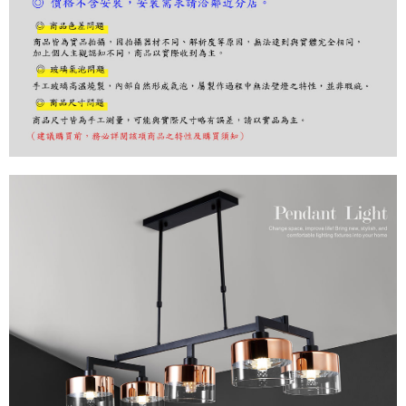
リをダウンロードして AFTEE 会員になるとお支払い期限を最長 45 日以内
まで延長できます。
お支払期限は、ショップが請求した期日と、AFTEEで延長できる日数をも
とに計算されます。AFTEEで注文すると、商品を受け取るまで支払い期限
を延長できますが、商品を期限内に受け取れない場合があります（例：予
約商品や商品到着日が比較的遅い商品）。そのため、商品到着の有無に関
わらず、AFTEEで指定された期限内にお支払いください。
二、支払い限度額
1.初回 AFTEEを ご利用の際に、認証結果及び当社の審査の結果に基づ
き、限度額が設定されます。
2.決済金額は最低NT$20です。
3.現在、台湾の会員のみご利用いただけます。
三、利用規約「AFTEE代金後払い」（以下当サービスという）はネットプ
ロテクションズ（以下 AFTEE という）が提供し、AFTEEが代金を徴収し
ます。当サービスご利用の際に提供しなければならない個人情報（注文者
の氏名、電話番号、受取人の氏名、電話番号、受取人住所を含むがこれに
限らない）は、AFTEEに渡され当サービスで必要な範囲内で利用されま
す。AFTEEの個人情報の収集、処理、利用について、詳細はAFTEE公式ホ
ームページの『個人情報の収集、処理及び利用に関する声明』をご参照く
ださい（
https://aftee.tw/privacypolicy/
）。
AFTEEの初回ご利用の際に、審査を通過すれば、最高額がNT$10,000にな