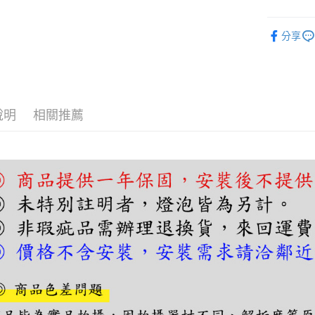
【關於「A
ATM付款
AFTEE
便利好安
分享
１．簡單
２．便利
運送方式
３．安心
宅配
【「AFT
每筆NT$1
１．於結帳
說明
相關推薦
付」結帳
２．訂單
３．收到繳
／ATM／
※ 請注意
絡購買商品
先享後付
※ 交易是
是否繳費成
付客戶支
【注意事
１．透過由
交易，需
求債權轉
２．關於