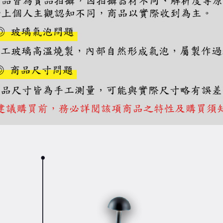
https://aft
３．未成
「AFTE
任。
４．使用「
即時審查
結果請求
５．嚴禁
形，恩沛
動。