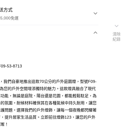
送方式
5,000免運
清除
紀錄
次付款
9-53-8713
3，我們自豪地推出這款70公分的戶外庭園燈，型號F09-
13，為您的戶外空間增添獨特的魅力。這款燈具融合了現代
用功能，無論是庭院、陽台還是花園，都能輕鬆駐足，為
y
馨的氛圍。耐候材料確保其在各種氣候中持久耐用，讓您
維護問題。選擇我們的戶外燈飾，讓每一個夜晚都閃耀著
享後付
，提升居家生活品質。立即前往燈飾123，讓您的戶外
璀璨！