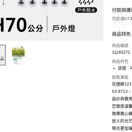
付款與運
宅配滿NT$
付款方式
商品特色
信用卡一
商品編號
11145271
LINE Pay
商品特色
Apple Pay
貨號：F0
街口支付
銷售重點
在燈飾12
悠遊付
53-87
設計與實
Google Pa
您營造溫
全盈+PAY
無需擔心
AFTEE先
迷人的光芒
相關說明
時光更加