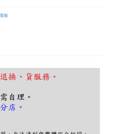
FTEE先享後付」】
先享後付是「在收到商品之後才付款」的支付方式。 讓您購物簡單
心！
客服
：不需註冊會員、不需綁卡、不需儲值。
：只要手機號碼，簡訊認證，即可結帳。
：先確認商品／服務後，再付款。
EE先享後付」結帳流程】
80，滿NT$5,000(含以上)免運費
方式選擇「AFTEE先享後付」後，將跳轉至「AFTEE先享後
頁面，進行簡訊認證並確認金額後，即可完成結帳。
成立數日內，您將收到繳費通知簡訊。
費通知簡訊後14天內，點擊此簡訊中的連結，可透過四大超商
網路銀行／等多元方式進行付款，方視為交易完成。
：結帳手續完成當下不需立刻繳費，但若您需要取消訂單，請聯
的店家。未經商家同意取消之訂單仍視為有效，需透過AFTEE
繳納相關費用。
否成功請以「AFTEE先享後付 」之結帳頁面顯示為準，若有關於
功／繳費後需取消欲退款等相關疑問，請聯繫「AFTEE先享後
援中心」
https://netprotections.freshdesk.com/support/home
項】
恩沛科技股份有限公司提供之「AFTEE先享後付」服務完成之
依本服務之必要範圍內提供個人資料，並將交易相關給付款項請
讓予恩沛科技股份有限公司。
個人資料處理事宜，請瀏覽以下網址：