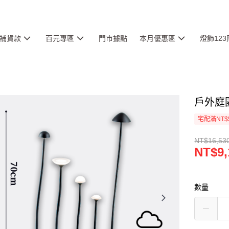
補貨款
百元專區
門市據點
本月優惠區
燈飾12
戶外庭園
宅配滿NT$
NT$16,53
NT$9,
數量