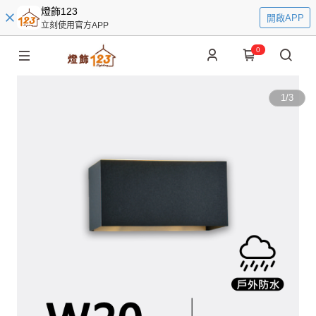
燈飾123
開啟APP
立刻使用官方APP
0
1
/
3