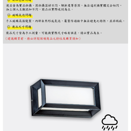
購買商品的店家。未經商家同意取消之訂單仍視為有效，需透過AFTEE先享
後付繳納相關費用。
※ 交易是否成功請以「AFTEE先享後付 」之結帳頁面顯示為準，若有關於
是否繳費成功／繳費後需取消欲退款等相關疑問，請聯繫「AFTEE先享後付
客戶支援中心」
https://netprotections.freshdesk.com/support/home
【注意事項】
１．透過由恩沛科技股份有限公司提供之「AFTEE先享後付」服務完成之交
易，需依本服務之必要範圍內提供個人資料，並將交易相關給付款項請求債
權轉讓予恩沛科技股份有限公司。
２．關於個人資料處理事宜，請瀏覽以下網址：
https://aftee.tw/terms/#terms3
３．未成年的使用者請事先徵得法定代理人或監護人之同意方可使用
「AFTEE先享後付」，若未經同意申辦者引起之損失，本公司不負相關責
任。
４．使用「AFTEE先享後付」時，將依據個別帳號之用戶狀況，依本公司即
時審查核予不同之上限額度；若仍有額度不足之情形，本公司將視審查結果
請求用戶進行身份認證。
５．嚴禁一人註冊多個帳號或使用他人資訊註冊。若發現惡意使用之情形，
恩沛科技股份有限公司將有權停止該用戶之使用額度並採取法律行動。