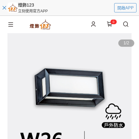
燈飾123
開啟APP
立刻使用官方APP
0
1
/
2