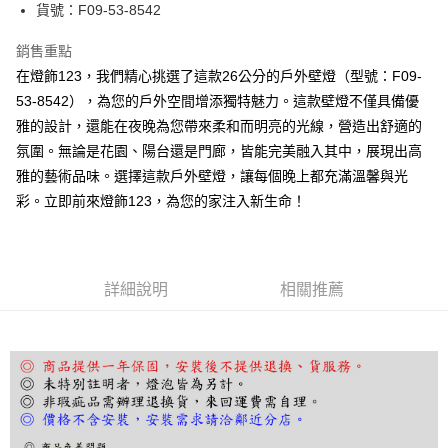
街口支付
貨號：F09-53-8542
悠遊付
銷售重點
在燈飾123，我們精心挑選了這款26公分的戶外壁燈（型號：F09-
Google Pay
53-8542），為您的戶外空間增添獨特魅力。這款壁燈不僅具備優
全盈+PAY
雅的設計，還能在夜晚為您帶來柔和而明亮的光線，營造出舒適的
氛圍。無論是花園、陽台還是門廊，皆能完美融入其中，展現出高
AFTEE先享後付
雅的藝術品味。選擇這款戶外壁燈，讓每個晚上都充滿溫馨與光
相關說明
彩。立即前來燈飾123，為您的家注入新生命！
【關於「AFTEE先享後付」】
ATM付款
AFTEE先享後付是「在收到商品之後才付款」的支付方式。 讓您購物簡單
便利好安心！
１．簡單：不需註冊會員、不需綁卡、不需儲值。
運送方式
２．便利：只要手機號碼，簡訊認證，即可結帳。
詳細說明
相關推薦
３．安心：先確認商品／服務後，再付款。
宅配
每筆NT$180，滿NT$5,000(含以上)免運費
【「AFTEE先享後付」結帳流程】
１．於結帳方式選擇「AFTEE先享後付」後，將跳轉至「AFTEE先享後付」
結帳頁面，進行簡訊認證並確認金額後，即可完成結帳。
２．訂單成立數日內，您將收到繳費通知簡訊。
３．收到繳費通知簡訊後14天內，點擊此簡訊中的連結，可透過四大超商／
ATM／網路銀行／等多元方式進行付款，方視為交易完成。
※ 請注意：結帳手續完成當下不需立刻繳費，但若您需要取消訂單，請聯絡