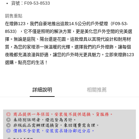
街口支付
貨號：F09-53-8533
悠遊付
銷售重點
在燈飾123，我們自豪地推出這款14.5公分的戶外壁燈（F09-53-
Google Pay
8533），它不僅是照明的解決方案，更是美化您戶外空間的完美選
全盈+PAY
擇。無論是庭院、陽台還是花園，這款燈具以其現代設計和耐用材
質，為您的家增添一抹溫暖的光輝。選擇我們的戶外燈飾，讓每個
AFTEE先享後付
夜晚都充滿浪漫與舒適，讓您的戶外時光更具魅力。立即來燈飾123
相關說明
選購，點亮您的生活！
【關於「AFTEE先享後付」】
ATM付款
AFTEE先享後付是「在收到商品之後才付款」的支付方式。 讓您購物簡單
便利好安心！
１．簡單：不需註冊會員、不需綁卡、不需儲值。
運送方式
２．便利：只要手機號碼，簡訊認證，即可結帳。
詳細說明
相關推薦
３．安心：先確認商品／服務後，再付款。
宅配
每筆NT$180，滿NT$5,000(含以上)免運費
【「AFTEE先享後付」結帳流程】
１．於結帳方式選擇「AFTEE先享後付」後，將跳轉至「AFTEE先享後付」
結帳頁面，進行簡訊認證並確認金額後，即可完成結帳。
２．訂單成立數日內，您將收到繳費通知簡訊。
３．收到繳費通知簡訊後14天內，點擊此簡訊中的連結，可透過四大超商／
ATM／網路銀行／等多元方式進行付款，方視為交易完成。
※ 請注意：結帳手續完成當下不需立刻繳費，但若您需要取消訂單，請聯絡