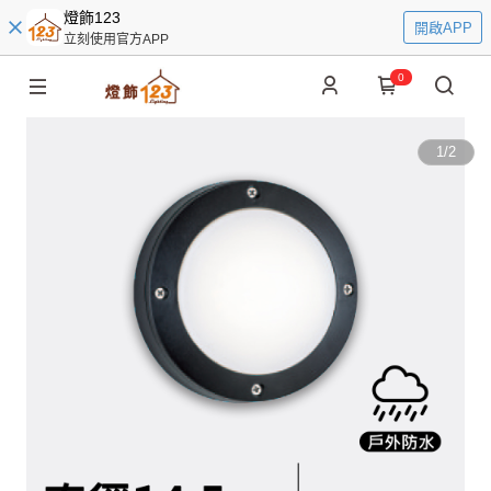
燈飾123
開啟APP
立刻使用官方APP
0
1
/
2