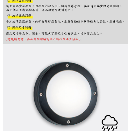
購買商品的店家。未經商家同意取消之訂單仍視為有效，需透過AFTEE先享
後付繳納相關費用。
※ 交易是否成功請以「AFTEE先享後付 」之結帳頁面顯示為準，若有關於
是否繳費成功／繳費後需取消欲退款等相關疑問，請聯繫「AFTEE先享後付
客戶支援中心」
https://netprotections.freshdesk.com/support/home
【注意事項】
１．透過由恩沛科技股份有限公司提供之「AFTEE先享後付」服務完成之交
易，需依本服務之必要範圍內提供個人資料，並將交易相關給付款項請求債
權轉讓予恩沛科技股份有限公司。
２．關於個人資料處理事宜，請瀏覽以下網址：
https://aftee.tw/terms/#terms3
３．未成年的使用者請事先徵得法定代理人或監護人之同意方可使用
「AFTEE先享後付」，若未經同意申辦者引起之損失，本公司不負相關責
任。
４．使用「AFTEE先享後付」時，將依據個別帳號之用戶狀況，依本公司即
時審查核予不同之上限額度；若仍有額度不足之情形，本公司將視審查結果
請求用戶進行身份認證。
５．嚴禁一人註冊多個帳號或使用他人資訊註冊。若發現惡意使用之情形，
恩沛科技股份有限公司將有權停止該用戶之使用額度並採取法律行動。