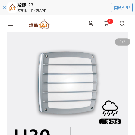
燈飾123
開啟APP
立刻使用官方APP
0
1
/
2