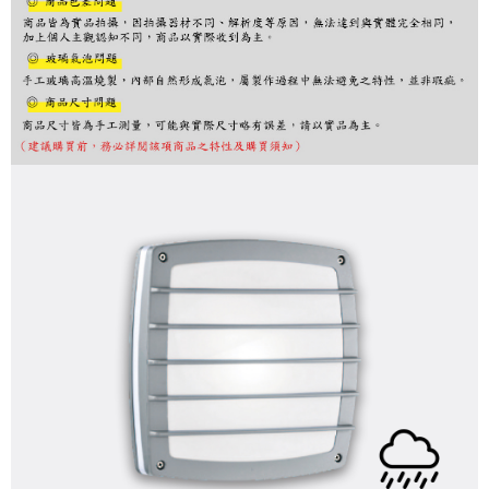
購買商品的店家。未經商家同意取消之訂單仍視為有效，需透過AFTEE先享
後付繳納相關費用。
※ 交易是否成功請以「AFTEE先享後付 」之結帳頁面顯示為準，若有關於
是否繳費成功／繳費後需取消欲退款等相關疑問，請聯繫「AFTEE先享後付
客戶支援中心」
https://netprotections.freshdesk.com/support/home
【注意事項】
１．透過由恩沛科技股份有限公司提供之「AFTEE先享後付」服務完成之交
易，需依本服務之必要範圍內提供個人資料，並將交易相關給付款項請求債
權轉讓予恩沛科技股份有限公司。
２．關於個人資料處理事宜，請瀏覽以下網址：
https://aftee.tw/terms/#terms3
３．未成年的使用者請事先徵得法定代理人或監護人之同意方可使用
「AFTEE先享後付」，若未經同意申辦者引起之損失，本公司不負相關責
任。
４．使用「AFTEE先享後付」時，將依據個別帳號之用戶狀況，依本公司即
時審查核予不同之上限額度；若仍有額度不足之情形，本公司將視審查結果
請求用戶進行身份認證。
５．嚴禁一人註冊多個帳號或使用他人資訊註冊。若發現惡意使用之情形，
恩沛科技股份有限公司將有權停止該用戶之使用額度並採取法律行動。