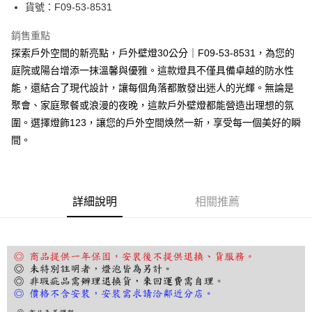
街口支付
貨號：F09-53-8531
悠遊付
銷售重點
探索戶外空間的新亮點，戶外壁燈30公分｜F09-53-8531，為您的
Google Pay
庭院或陽台增添一抹溫馨與優雅。這款燈具不僅具備卓越的防水性
全盈+PAY
能，還結合了現代設計，讓每個角落都散發出迷人的光輝。無論是
聚會、家庭聚餐或浪漫的夜晚，這款戶外壁燈都能營造出理想的氛
AFTEE先享後付
圍。選擇燈飾123，讓您的戶外空間焕然一新，享受每一個美好的瞬
相關說明
間。
【關於「AFTEE先享後付」】
ATM付款
AFTEE先享後付是「在收到商品之後才付款」的支付方式。 讓您購物簡單
便利好安心！
１．簡單：不需註冊會員、不需綁卡、不需儲值。
運送方式
２．便利：只要手機號碼，簡訊認證，即可結帳。
詳細說明
相關推薦
３．安心：先確認商品／服務後，再付款。
宅配
每筆NT$180，滿NT$5,000(含以上)免運費
【「AFTEE先享後付」結帳流程】
１．於結帳方式選擇「AFTEE先享後付」後，將跳轉至「AFTEE先享後付」
結帳頁面，進行簡訊認證並確認金額後，即可完成結帳。
２．訂單成立數日內，您將收到繳費通知簡訊。
３．收到繳費通知簡訊後14天內，點擊此簡訊中的連結，可透過四大超商／
ATM／網路銀行／等多元方式進行付款，方視為交易完成。
※ 請注意：結帳手續完成當下不需立刻繳費，但若您需要取消訂單，請聯絡