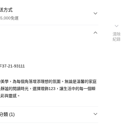
送方式
5,000免運
清除
紀錄
次付款
37-21-93111
的美學，為每個角落增添理想的氛圍。無論是溫馨的家庭
靜謐的閱讀時光，選擇燈飾123，讓生活中的每一個瞬
光彩與靈感。
y
類 (1)
享後付
吧檯、中島
原木藤編布罩