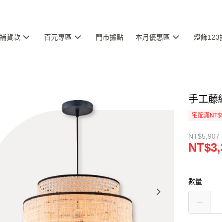
補貨款
百元專區
門市據點
本月優惠區
燈飾12
手工藤編
宅配滿NT$
NT$5,907
NT$3,
數量