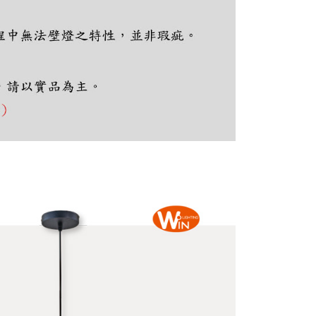
ee.tw/terms/#terms3
年的使用者請事先徵得法定代理人或監護人之同意方可使用
E先享後付」，若未經同意申辦者引起之損失，本公司不負相關責
AFTEE先享後付」時，將依據個別帳號之用戶狀況，依本公司
核予不同之上限額度；若仍有額度不足之情形，本公司將視審查
用戶進行身份認證。
一人註冊多個帳號或使用他人資訊註冊。若發現惡意使用之情
科技股份有限公司將有權停止該用戶之使用額度並採取法律行