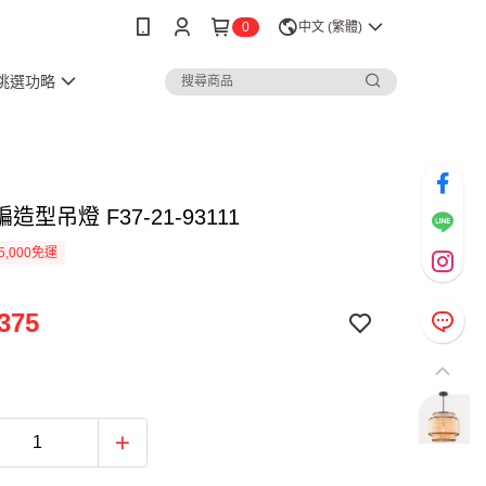
0
中文 (繁體)
3挑選功略
造型吊燈 F37-21-93111
5,000免運
375