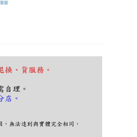
FTEE先享後付」】
客服
先享後付是「在收到商品之後才付款」的支付方式。 讓您購物簡單
心！
：不需註冊會員、不需綁卡、不需儲值。
：只要手機號碼，簡訊認證，即可結帳。
：先確認商品／服務後，再付款。
EE先享後付」結帳流程】
80，滿NT$5,000(含以上)免運費
方式選擇「AFTEE先享後付」後，將跳轉至「AFTEE先享後
頁面，進行簡訊認證並確認金額後，即可完成結帳。
成立數日內，您將收到繳費通知簡訊。
費通知簡訊後14天內，點擊此簡訊中的連結，可透過四大超商
網路銀行／等多元方式進行付款，方視為交易完成。
：結帳手續完成當下不需立刻繳費，但若您需要取消訂單，請聯
的店家。未經商家同意取消之訂單仍視為有效，需透過AFTEE
繳納相關費用。
否成功請以「AFTEE先享後付 」之結帳頁面顯示為準，若有關於
功／繳費後需取消欲退款等相關疑問，請聯繫「AFTEE先享後
援中心」
https://netprotections.freshdesk.com/support/home
項】
恩沛科技股份有限公司提供之「AFTEE先享後付」服務完成之
依本服務之必要範圍內提供個人資料，並將交易相關給付款項請
讓予恩沛科技股份有限公司。
個人資料處理事宜，請瀏覽以下網址：