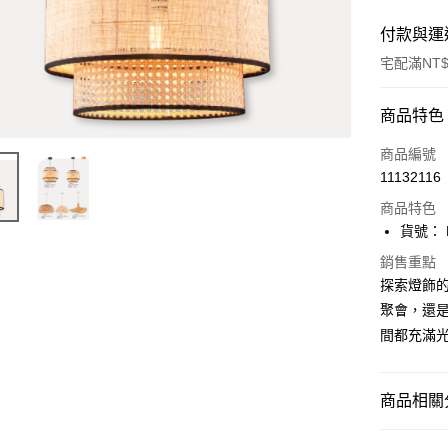
付款與運
宅配滿NT$
付款方式
商品特色
信用卡一
商品編號
11132116
LINE Pay
商品特色
Apple Pay
貨號： F
街口支付
銷售重點
探索燈飾
悠遊付
聚會，還是
間都充滿
Google Pa
全盈+PAY
商品相關分
AFTEE先
相關說明
單吊燈｜