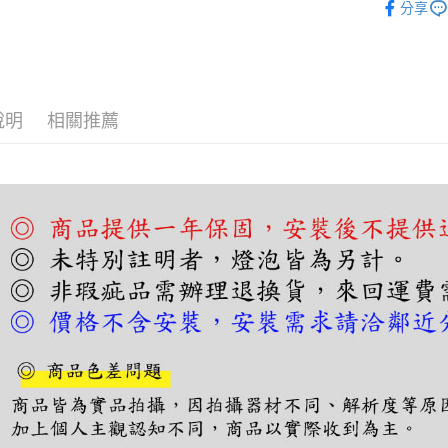
【關於「A
分享
ATM付款
AFTEE
便利好安
１．簡單
２．便利
運送方式
３．安心
說明
相關推薦
宅配
【「AFT
每筆NT$1
１．於結帳
付」結帳
２．訂單
３．收到繳
／ATM／
※ 請注意
絡購買商品
先享後付
※ 交易是
是否繳費成
付客戶支
【注意事
１．透過由
交易，需
求債權轉
２．關於