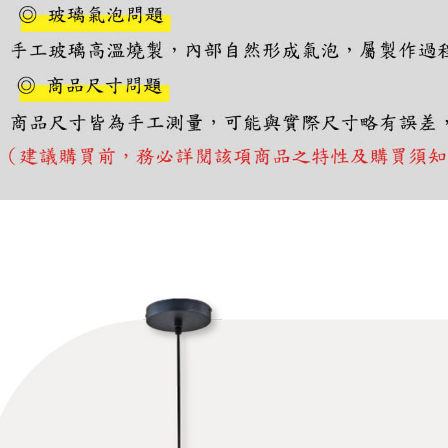
https://aft
３．未成
「AFTE
任。
４．使用「
即時審查
結果請求
５．嚴禁
形，恩沛
動。